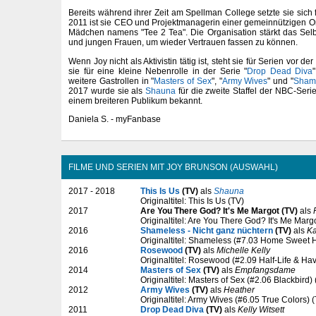
Bereits während ihrer Zeit am Spellman College setzte sie sich f
2011 ist sie CEO und Projektmanagerin einer gemeinnützigen Or
Mädchen namens "Tee 2 Tea". Die Organisation stärkt das Se
und jungen Frauen, um wieder Vertrauen fassen zu können.
Wenn Joy nicht als Aktivistin tätig ist, steht sie für Serien vor 
sie für eine kleine Nebenrolle in der Serie "
Drop Dead Diva
weitere Gastrollen in "
Masters of Sex
", "
Army Wives
" und "
Shame
2017 wurde sie als
Shauna
für die zweite Staffel der NBC-Serie
einem breiteren Publikum bekannt.
Daniela S. - myFanbase
FILME UND SERIEN MIT JOY BRUNSON (AUSWAHL)
2017 - 2018
This Is Us
(TV)
als
Shauna
Originaltitel: This Is Us (TV)
2017
Are You There God? It's Me Margot (TV)
als
Originaltitel: Are You There God? It's Me Marg
2016
Shameless - Nicht ganz nüchtern
(TV)
als
Ka
Originaltitel: Shameless (#7.03 Home Sweet 
2016
Rosewood
(TV)
als
Michelle Kelly
Originaltitel: Rosewood (#2.09 Half-Life & Ha
2014
Masters of Sex
(TV)
als
Empfangsdame
Originaltitel: Masters of Sex (#2.06 Blackbird)
2012
Army Wives
(TV)
als
Heather
Originaltitel: Army Wives (#6.05 True Colors) 
2011
Drop Dead Diva
(TV)
als
Kelly Witsett