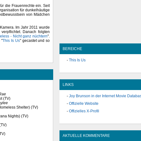
ür die Frauenrechte ein. Seit
ganisation für dunkelhäutige
lbstbewusstsein von Mädchen
der Kamera. Im Jahr 2011 wurde
" verpflichtet. Danach folgten
less - Nicht ganz nüchtern
".
 "
This Is Us
" gecastet und so
BEREICHE
This Is Us
LINKS
Rae
Joy Brunson in der Internet Movie Databa
ot (TV)
ylee
Offizielle Website
Homeless Shelter) (TV)
Offizielles X-Profil
vana Nights) (TV)
 (TV)
(TV)
AKTUELLE KOMMENTARE