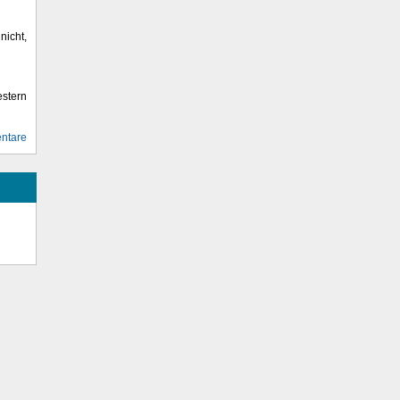
icht,
stern
ntare