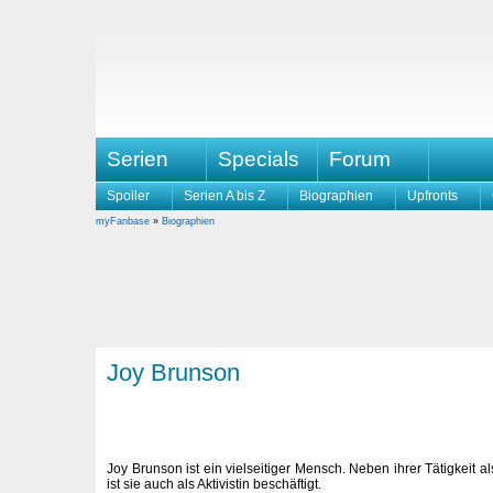
Serien
Specials
Forum
Spoiler
Serien A bis Z
Biographien
Upfronts
myFanbase
»
Biographien
Joy Brunson
Joy Brunson ist ein vielseitiger Mensch. Neben ihrer Tätigkeit a
ist sie auch als Aktivistin beschäftigt.