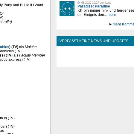
04.08.2026 10:27 von Lena
 Party and I'll Lie If I Want
Paradise: Paradise
Ich bin immer hin- und hergeriss
tor
ein Ereignis den...
mehr
TV)
chrolle)
mehr Komme
VERPASST KEINE NEWS UND UPDATES
Nablus
) (TV)
als
Moishe
hronicles (TV)
ss) (TV)
als
Faculty Member
Daddy Express) (TV)
h It) (TV)
ncer) (TV)
ian