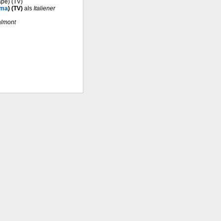
ape) (TV)
oma
) (TV)
als
Italiener
almont