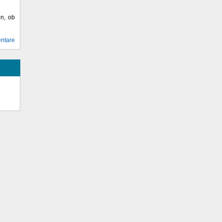
en, ob
ntare