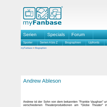
Serien
Specials
Forum
Spoiler
Serien A bis Z
Biographien
Upfronts
myFanbase
»
Biographien
Andrew Ableson
Andrew ist der Sohn von dem bekannten "Frankie Vaughan" un
verschiedenen Theaterproduktionen am "Globe Theater" 