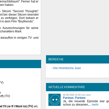
rnachtstraum". Ferner hat er
nnen haben.
en Sitcom "Second Thoughts"
it bei dieser Sitcom beendet
 zu verfolgen. Dort bekam er
d in dem Film "Boyfriends".
e Auszeichnungen für seine
charakters Mark.
daraufhin in einigen TV- und
BEREICHE
Die himmlische Joan
TV)
AKTUELLE KOMMENTARE
n
04.08.2026 10:29 von Lena
ff) (TV)
Furious: Furious
Ja, die neueste Episode war ge
schon zu streamen,...
mehr
'll Lie If I Want to) (TV)
als