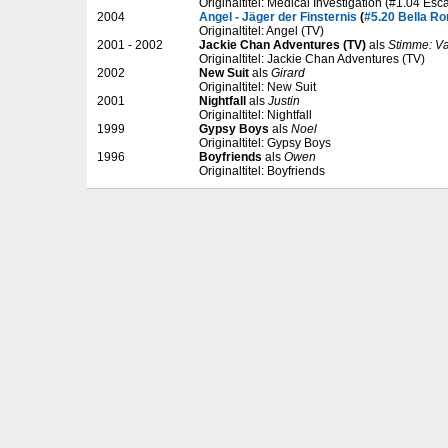
Originaltitel: Medical Investigation (#1.04 Esc
2004
Angel - Jäger der Finsternis
(
#5.20 Bella R
Originaltitel: Angel (TV)
2001 - 2002
Jackie Chan Adventures (TV)
als
Stimme: V
Originaltitel: Jackie Chan Adventures (TV)
2002
New Suit
als
Girard
Originaltitel: New Suit
2001
Nightfall
als
Justin
Originaltitel: Nightfall
1999
Gypsy Boys
als
Noel
Originaltitel: Gypsy Boys
1996
Boyfriends
als
Owen
Originaltitel: Boyfriends