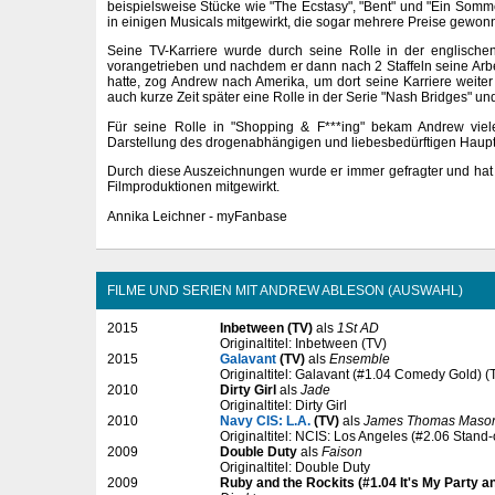
beispielsweise Stücke wie "The Ecstasy", "Bent" und "Ein Somme
in einigen Musicals mitgewirkt, die sogar mehrere Preise gewo
Seine TV-Karriere wurde durch seine Rolle in der englisch
vorangetrieben und nachdem er dann nach 2 Staffeln seine Arbe
hatte, zog Andrew nach Amerika, um dort seine Karriere weiter
auch kurze Zeit später eine Rolle in der Serie "Nash Bridges" un
Für seine Rolle in "Shopping & F***ing" bekam Andrew viel
Darstellung des drogenabhängigen und liebesbedürftigen Haupt
Durch diese Auszeichnungen wurde er immer gefragter und hat 
Filmproduktionen mitgewirkt.
Annika Leichner - myFanbase
FILME UND SERIEN MIT ANDREW ABLESON (AUSWAHL)
2015
Inbetween (TV)
als
1St AD
Originaltitel: Inbetween (TV)
2015
Galavant
(TV)
als
Ensemble
Originaltitel: Galavant (#1.04 Comedy Gold) (
2010
Dirty Girl
als
Jade
Originaltitel: Dirty Girl
2010
Navy CIS: L.A.
(TV)
als
James Thomas Maso
Originaltitel: NCIS: Los Angeles (#2.06 Stand-o
2009
Double Duty
als
Faison
Originaltitel: Double Duty
2009
Ruby and the Rockits (#1.04 It's My Party and I