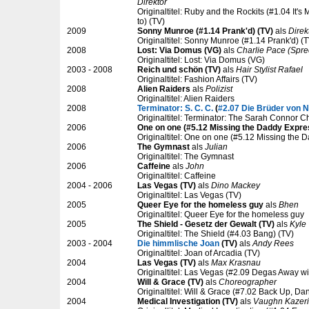
Direktor
Originaltitel: Ruby and the Rockits (#1.04 It's My
to) (TV)
2009
Sonny Munroe (#1.14 Prank'd) (TV)
als
Direk
Originaltitel: Sonny Munroe (#1.14 Prank'd) (
2008
Lost: Via Domus (VG)
als
Charlie Pace (Spre
Originaltitel: Lost: Via Domus (VG)
2003 - 2008
Reich und schön (TV)
als
Hair Stylist Rafael
Originaltitel: Fashion Affairs (TV)
2008
Alien Raiders
als
Polizist
Originaltitel: Alien Raiders
2008
Terminator: S. C. C.
(
#2.07 Die Brüder von 
Originaltitel: Terminator: The Sarah Connor C
2006
One on one (#5.12 Missing the Daddy Expre
Originaltitel: One on one (#5.12 Missing the 
2006
The Gymnast
als
Julian
Originaltitel: The Gymnast
2006
Caffeine
als
John
Originaltitel: Caffeine
2004 - 2006
Las Vegas (TV)
als
Dino Mackey
Originaltitel: Las Vegas (TV)
2005
Queer Eye for the homeless guy
als
Bhen
Originaltitel: Queer Eye for the homeless guy
2005
The Shield - Gesetz der Gewalt (TV)
als
Kyle
Originaltitel: The Shield (#4.03 Bang) (TV)
2003 - 2004
Die himmlische Joan
(TV)
als
Andy Rees
Originaltitel: Joan of Arcadia (TV)
2004
Las Vegas (TV)
als
Max Krasnau
Originaltitel: Las Vegas (#2.09 Degas Away wit
2004
Will & Grace (TV)
als
Choreographer
Originaltitel: Will & Grace (#7.02 Back Up, Da
2004
Medical Investigation (TV)
als
Vaughn Kazer