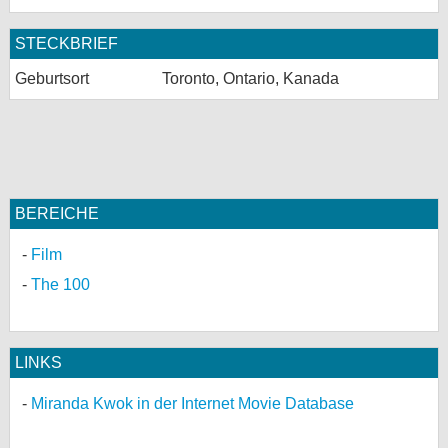
bei X
STECKBRIEF
bei Facebook
Geburtsort
Toronto, Ontario, Kanada
Kontakt
Nutzungsbedingungen
BEREICHE
Datenschutz
Film
Cookie-Einstellungen
The 100
Impressum
Desktop-Ansicht
LINKS
myFanbase
Miranda Kwok in der Internet Movie Database