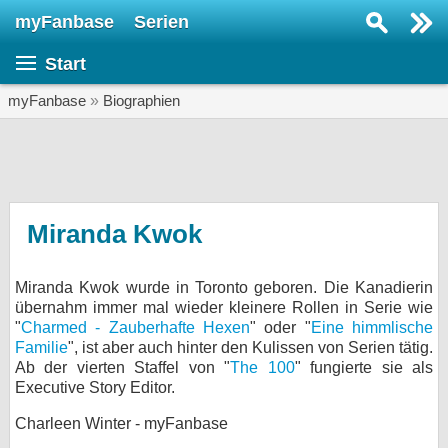
myFanbase
Serien
Serie suchen...
Start
Home
SERIEN
myFanbase
»
Biographien
Serien
Kolumnen
Interviews
Miranda Kwok
Veranstaltungen
Miranda Kwok wurde in Toronto geboren. Die Kanadierin
KULTUR
übernahm immer mal wieder kleinere Rollen in Serie wie
Specials
"
Charmed - Zauberhafte Hexen
" oder "
Eine himmlische
Familie
", ist aber auch hinter den Kulissen von Serien tätig.
SERVICE
Ab der vierten Staffel von "
The 100
" fungierte sie als
Executive Story Editor.
Gewinnspiele
Charleen Winter - myFanbase
Forum