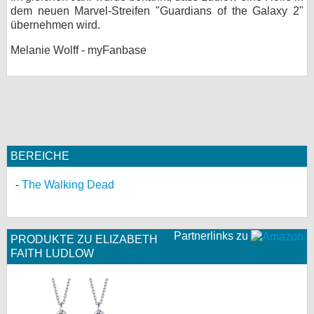
dem neuen Marvel-Streifen "Guardians of the Galaxy 2"
bei X
übernehmen wird.
bei Facebook
Melanie Wolff - myFanbase
Kontakt
Nutzungsbedingungen
Datenschutz
BEREICHE
The Walking Dead
Cookie-Einstellungen
Impressum
Partnerlinks zu
PRODUKTE ZU ELIZABETH
Desktop-Ansicht
FAITH LUDLOW
myFanbase