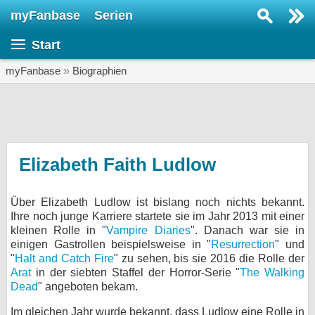
myFanbase
Serien
Serie suchen...
Start
Home
SERIEN
myFanbase
»
Biographien
Serien
Kolumnen
Interviews
Elizabeth Faith Ludlow
Veranstaltungen
Über Elizabeth Ludlow ist bislang noch nichts bekannt.
KULTUR
Ihre noch junge Karriere startete sie im Jahr 2013 mit einer
Specials
kleinen Rolle in "
Vampire Diaries
". Danach war sie in
einigen Gastrollen beispielsweise in "
Resurrection
" und
SERVICE
"
Halt and Catch Fire
" zu sehen, bis sie 2016 die Rolle der
Arat
in der siebten Staffel der Horror-Serie "
The Walking
Gewinnspiele
Dead
" angeboten bekam.
Forum
Im gleichen Jahr wurde bekannt, dass Ludlow eine Rolle in