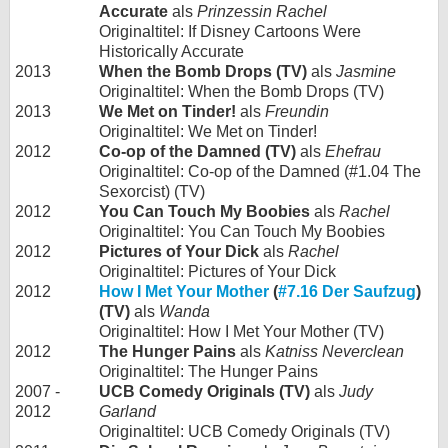
Accurate
als
Prinzessin Rachel
Originaltitel: If Disney Cartoons Were
Historically Accurate
2013
When the Bomb Drops (TV)
als
Jasmine
Originaltitel: When the Bomb Drops (TV)
2013
We Met on Tinder!
als
Freundin
Originaltitel: We Met on Tinder!
2012
Co-op of the Damned (TV)
als
Ehefrau
Originaltitel: Co-op of the Damned (#1.04 The
Sexorcist) (TV)
2012
You Can Touch My Boobies
als
Rachel
Originaltitel: You Can Touch My Boobies
2012
Pictures of Your Dick
als
Rachel
Originaltitel: Pictures of Your Dick
2012
How I Met Your Mother
(
#7.16 Der Saufzug
)
(TV)
als
Wanda
Originaltitel: How I Met Your Mother (TV)
2012
The Hunger Pains
als
Katniss Neverclean
Originaltitel: The Hunger Pains
2007 -
UCB Comedy Originals (TV)
als
Judy
2012
Garland
Originaltitel: UCB Comedy Originals (TV)