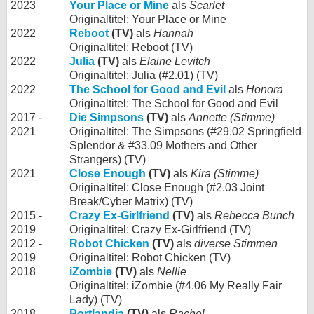
2023
Your Place or Mine
als
Scarlet
Originaltitel: Your Place or Mine
2022
Reboot
(TV)
als
Hannah
Originaltitel: Reboot (TV)
2022
Julia
(TV)
als
Elaine Levitch
Originaltitel: Julia (#2.01) (TV)
2022
The School for Good and Evil
als
Honora
Originaltitel: The School for Good and Evil
2017 -
Die Simpsons
(TV)
als
Annette (Stimme)
2021
Originaltitel: The Simpsons (#29.02 Springfield
Splendor & #33.09 Mothers and Other
Strangers) (TV)
2021
Close Enough
(TV)
als
Kira (Stimme)
Originaltitel: Close Enough (#2.03 Joint
Break/Cyber Matrix) (TV)
2015 -
Crazy Ex-Girlfriend
(TV)
als
Rebecca Bunch
2019
Originaltitel: Crazy Ex-Girlfriend (TV)
2012 -
Robot Chicken
(TV)
als
diverse Stimmen
2019
Originaltitel: Robot Chicken (TV)
2018
iZombie
(TV)
als
Nellie
Originaltitel: iZombie (#4.06 My Really Fair
Lady) (TV)
2018
Portlandia
(TV)
als
Rachel