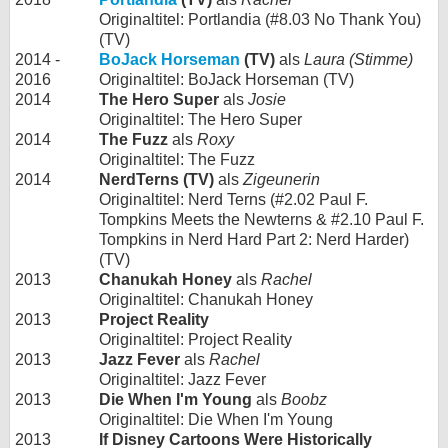
Originaltitel: Portlandia (#8.03 No Thank You)
(TV)
2014 -
BoJack Horseman
(TV)
als
Laura (Stimme)
2016
Originaltitel: BoJack Horseman (TV)
2014
The Hero Super
als
Josie
Originaltitel: The Hero Super
2014
The Fuzz
als
Roxy
Originaltitel: The Fuzz
2014
NerdTerns (TV)
als
Zigeunerin
Originaltitel: Nerd Terns (#2.02 Paul F.
Tompkins Meets the Newterns & #2.10 Paul F.
Tompkins in Nerd Hard Part 2: Nerd Harder)
(TV)
2013
Chanukah Honey
als
Rachel
Originaltitel: Chanukah Honey
2013
Project Reality
Originaltitel: Project Reality
2013
Jazz Fever
als
Rachel
Originaltitel: Jazz Fever
2013
Die When I'm Young
als
Boobz
Originaltitel: Die When I'm Young
2013
If Disney Cartoons Were Historically