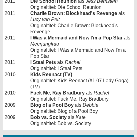
2011
Die School Reunion
als
Jess Bernstein
Originaltitel: Die School Reunion
2011
Charlie Brown: Blockhead's Revenge
als
Lucy van Pelt
Originaltitel: Charlie Brown: Blockhead's
Revenge
2011
I Was a Mermaid and Now I'm a Pop Star
als
Meerjungfrau
Originaltitel: I Was a Mermaid and Now I'm a
Pop Star
2011
I Steal Pets
als
Rachel
Originaltitel: I Steal Pets
2010
Kids Reenact (TV)
Originaltitel: Kids Reenact (#1.07 Lady Gaga)
(TV)
2010
Fuck Me, Ray Bradbury
als
Rachel
Originaltitel: Fuck Me, Ray Bradbury
2009
Blog of a Pool Boy
als
Debbie
Originaltitel: Blog of a Pool Boy
2009
Bob vs. Society
als
Kate
Originaltitel: Bob vs. Society