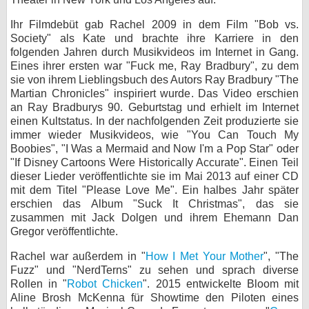
bei X
Ihr Filmdebüt gab Rachel 2009 in dem Film "Bob vs.
Society" als Kate und brachte ihre Karriere in den
bei Facebook
folgenden Jahren durch Musikvideos im Internet in Gang.
Eines ihrer ersten war "Fuck me, Ray Bradbury", zu dem
sie von ihrem Lieblingsbuch des Autors Ray Bradbury "The
Martian Chronicles" inspiriert wurde. Das Video erschien
Kontakt
an Ray Bradburys 90. Geburtstag und erhielt im Internet
einen Kultstatus. In der nachfolgenden Zeit produzierte sie
Nutzungsbedingungen
immer wieder Musikvideos, wie "You Can Touch My
Boobies", "I Was a Mermaid and Now I'm a Pop Star" oder
Datenschutz
"If Disney Cartoons Were Historically Accurate". Einen Teil
dieser Lieder veröffentlichte sie im Mai 2013 auf einer CD
Cookie-Einstellungen
mit dem Titel "Please Love Me". Ein halbes Jahr später
erschien das Album "Suck It Christmas", das sie
Impressum
zusammen mit Jack Dolgen und ihrem Ehemann Dan
Gregor veröffentlichte.
Desktop-Ansicht
myFanbase
Rachel war außerdem in "
How I Met Your Mother
", "The
Fuzz" und "NerdTerns" zu sehen und sprach diverse
Rollen in "
Robot Chicken
". 2015 entwickelte Bloom mit
Aline Brosh McKenna für Showtime den Piloten eines