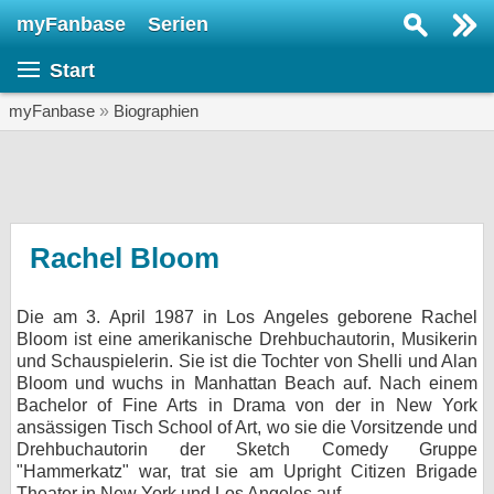
myFanbase
Serien
Serie suchen...
Start
Home
SERIEN
myFanbase
»
Biographien
Serien
Kolumnen
Interviews
Rachel Bloom
Veranstaltungen
Die am 3. April 1987 in Los Angeles geborene Rachel
KULTUR
Bloom ist eine amerikanische Drehbuchautorin, Musikerin
Specials
und Schauspielerin. Sie ist die Tochter von Shelli und Alan
Bloom und wuchs in Manhattan Beach auf. Nach einem
SERVICE
Bachelor of Fine Arts in Drama von der in New York
ansässigen Tisch School of Art, wo sie die Vorsitzende und
Gewinnspiele
Drehbuchautorin der Sketch Comedy Gruppe
"Hammerkatz" war, trat sie am Upright Citizen Brigade
Forum
Theater in New York und Los Angeles auf.