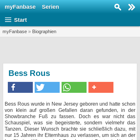
myFanbase
Serien
Serie suchen...
Start
Home
SERIEN
myFanbase
»
Biographien
Serien
Kolumnen
Interviews
Bess Rous
Veranstaltungen
KULTUR
Specials
Bess Rous wurde in New Jersey geboren und hatte schon
von klein auf großen Gefallen daran gefunden, in der
SERVICE
Showbranche Fuß zu fassen. Doch es war nicht das
Gewinnspiele
Schauspiel, was sie begeisterte, sondern vielmehr das
Tanzen. Dieser Wunsch brachte sie schließlich dazu, mit
nur 15 Jahren ihr Elternhaus zu verlassen, um sich an der
Forum