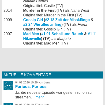
Natalie Barnes
Originaltitel: Castle (TV)
2014
Murder in the First (TV)
als
Ivana West
Originaltitel: Murder in the First (TV)
2009
Gossip Girl
(
#2.18 Zeit der Missklänge
&
#2.24 Wie alles anfing
) (TV)
als
Fiona
Originaltitel: Gossip Girl (TV)
2007
Mad Men
(
#1.01 Schall und Rauch
&
#1.11
Hitzewelle
) (TV)
als
Marjorie
Originaltitel: Mad Men (TV)
AKTUELLE KOMMENTARE
04.08.2026 10:29 von Lena
Furious: Furious
Ja, die neueste Episode war gestern schon zu
streamen,...
mehr
04.08.2026 10:27 von Lena