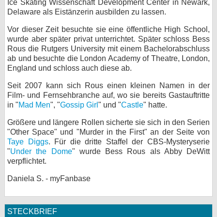
Ice Skating Wissenschaft Development Center in Newark,
Delaware als Eistänzerin ausbilden zu lassen.
bei X
Vor dieser Zeit besuchte sie eine öffentliche High School,
bei Facebook
wurde aber später privat unterrichtet. Später schloss Bess
Rous die Rutgers University mit einem Bachelorabschluss
ab und besuchte die London Academy of Theatre, London,
Kontakt
England und schloss auch diese ab.
Seit 2007 kann sich Rous einen kleinen Namen in der
Nutzungsbedingungen
Film- und Fernsehbranche auf, wo sie bereits Gastauftritte
in "
Mad Men
", "
Gossip Girl
" und "
Castle
" hatte.
Datenschutz
Größere und längere Rollen sicherte sie sich in den Serien
Cookie-Einstellungen
"Other Space" und "Murder in the First" an der Seite von
Taye Diggs
. Für die dritte Staffel der CBS-Mysteryserie
Impressum
"
Under the Dome
" wurde Bess Rous als Abby DeWitt
verpflichtet.
Desktop-Ansicht
myFanbase
Daniela S. - myFanbase
STECKBRIEF