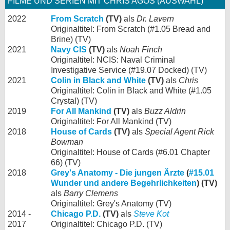
FILME UND SERIEN MIT CHRIS AGOS (AUSWAHL)
2022
From Scratch
(TV)
als
Dr. Lavern
Originaltitel: From Scratch (#1.05 Bread and
Brine) (TV)
2021
Navy CIS
(TV)
als
Noah Finch
Originaltitel: NCIS: Naval Criminal
Investigative Service (#19.07 Docked) (TV)
2021
Colin in Black and White
(TV)
als
Chris
Originaltitel: Colin in Black and White (#1.05
Crystal) (TV)
2019
For All Mankind
(TV)
als
Buzz Aldrin
Originaltitel: For All Mankind (TV)
2018
House of Cards
(TV)
als
Special Agent Rick
Bowman
Originaltitel: House of Cards (#6.01 Chapter
66) (TV)
2018
Grey's Anatomy - Die jungen Ärzte
(
#15.01
Wunder und andere Begehrlichkeiten
) (TV)
als
Barry Clemens
Originaltitel: Grey's Anatomy (TV)
2014 -
Chicago P.D.
(TV)
als
Steve Kot
2017
Originaltitel: Chicago P.D. (TV)