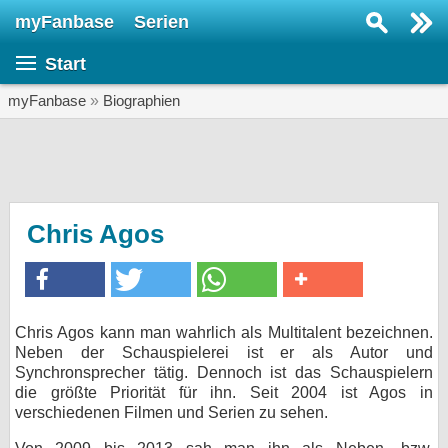
myFanbase
Serien
Serie suchen...
Start
Home
SERIEN
myFanbase
»
Biographien
Serien
Kolumnen
Interviews
Chris Agos
Veranstaltungen
KULTUR
Specials
Chris Agos kann man wahrlich als Multitalent bezeichnen.
Neben der Schauspielerei ist er als Autor und
SERVICE
Synchronsprecher tätig. Dennoch ist das Schauspielern
Gewinnspiele
die größte Priorität für ihn. Seit 2004 ist Agos in
verschiedenen Filmen und Serien zu sehen.
Forum