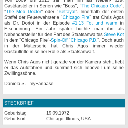
Von 2009 bis 2013 sah man ihn als Neben- bzw.
Gastdarsteller in Serien wie "Boss", "
The Chicago Code
",
bei X
"
The Mob Doctor
" oder "
Betrayal
". Innerhalb der ersten
Staffel der Feuerwehrserie "
Chicago Fire
" trat Chris Agos
bei Facebook
als Dr. Doriot in der Episode
#1.13 Tot und warm
in
Erscheinung. Ein Jahr später buchte man ihn als
Nebendarsteller für den Part des Staatsanwaltes
Steve Kot
Kontakt
in dem "Chicago Fire"-
Spin-Off
"
Chicago P.D.
". Doch auch
in der Mutterserie hat Chris Agos immer wieder
Nutzungsbedingungen
Gastauftritte in seiner Rolle als Staatsanwalt.
Wenn Chris Agos nicht gerade vor der Kamera steht, liebt
Datenschutz
er das Autofahren und kümmert sich liebevoll um seine
Zwillingssöhne.
Cookie-Einstellungen
Daniela S. - myFanbase
Impressum
Desktop-Ansicht
STECKBRIEF
myFanbase
Geburtstag
19.09.1972
Geburtsort
Chicago, Illinois, USA