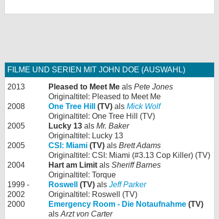
FILME UND SERIEN MIT JOHN DOE (AUSWAHL)
2013
Pleased to Meet Me
als
Pete Jones
Originaltitel: Pleased to Meet Me
2008
One Tree Hill
(TV)
als
Mick Wolf
Originaltitel: One Tree Hill (TV)
2005
Lucky 13
als
Mr. Baker
Originaltitel: Lucky 13
2005
CSI: Miami
(TV)
als
Brett Adams
Originaltitel: CSI: Miami (#3.13 Cop Killer) (TV)
2004
Hart am Limit
als
Sheriff Barnes
Originaltitel: Torque
1999 -
Roswell
(TV)
als
Jeff Parker
2002
Originaltitel: Roswell (TV)
2000
Emergency Room - Die Notaufnahme
(TV)
als
Arzt von Carter