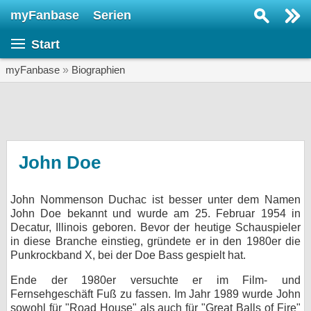
myFanbase
Serien
Serie suchen...
Start
Home
SERIEN
myFanbase
»
Biographien
Serien
Kolumnen
Interviews
John Doe
Veranstaltungen
John Nommenson Duchac ist besser unter dem Namen
KULTUR
John Doe bekannt und wurde am 25. Februar 1954 in
Specials
Decatur, Illinois geboren. Bevor der heutige Schauspieler
in diese Branche einstieg, gründete er in den 1980er die
SERVICE
Punkrockband X, bei der Doe Bass gespielt hat.
Gewinnspiele
Ende der 1980er versuchte er im Film- und
Fernsehgeschäft Fuß zu fassen. Im Jahr 1989 wurde John
Forum
sowohl für "Road House" als auch für "Great Balls of Fire"