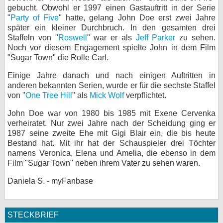
gebucht. Obwohl er 1997 einen Gastauftritt in der Serie
bei X
"
Party of Five
" hatte, gelang John Doe erst zwei Jahre
später ein kleiner Durchbruch. In den gesamten drei
bei Facebook
Staffeln von "
Roswell
" war er als
Jeff Parker
zu sehen.
Noch vor diesem Engagement spielte John in dem Film
"Sugar Town" die Rolle Carl.
Kontakt
Einige Jahre danach und nach einigen Auftritten in
anderen bekannten Serien, wurde er für die sechste Staffel
Nutzungsbedingungen
von "
One Tree Hill
" als
Mick Wolf
verpflichtet.
Datenschutz
John Doe war von 1980 bis 1985 mit Exene Cervenka
verheiratet. Nur zwei Jahre nach der Scheidung ging er
Cookie-Einstellungen
1987 seine zweite Ehe mit Gigi Blair ein, die bis heute
Bestand hat. Mit ihr hat der Schauspieler drei Töchter
namens Veronica, Elena und Amelia, die ebenso in dem
Impressum
Film "Sugar Town" neben ihrem Vater zu sehen waren.
Desktop-Ansicht
Daniela S. - myFanbase
myFanbase
STECKBRIEF