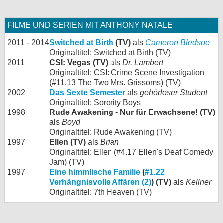
FILME UND SERIEN MIT ANTHONY NATALE
2011 - 2014
Switched at Birth
(TV)
als
Cameron Bledsoe
Originaltitel: Switched at Birth (TV)
2011
CSI: Vegas (TV)
als
Dr. Lambert
Originaltitel: CSI: Crime Scene Investigation
(#11.13 The Two Mrs. Grissoms) (TV)
2002
Das Sexte Semester
als
gehörloser Student
Originaltitel: Sorority Boys
1998
Rude Awakening - Nur für Erwachsene! (TV)
als
Boyd
Originaltitel: Rude Awakening (TV)
1997
Ellen (TV)
als
Brian
Originaltitel: Ellen (#4.17 Ellen's Deaf Comedy
Jam) (TV)
1997
Eine himmlische Familie
(
#1.22
Verhängnisvolle Affären (2)
) (TV)
als
Kellner
Originaltitel: 7th Heaven (TV)