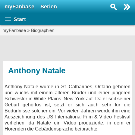
myFanbase
Serien
Serie suchen...
Start
Home
SERIEN
myFanbase
»
Biographien
Serien
Kolumnen
Interviews
Anthony Natale
Veranstaltungen
Anthony Natale wurde in St. Catharines, Ontario geboren
KULTUR
und wuchs mit einem älteren Bruder und einer jüngeren
Specials
Schwester in White Plains, New York auf. Da er seit seiner
Geburt gehörlos ist, setzt er sich auch sehr für die
SERVICE
Bedürfnisse solcher ein. Vor vielen Jahren wurde ihm eine
Auszeichnung des US International Film & Video Festival
Gewinnspiele
verliehen, da Natale ein Video produzierte, in dem er
Hörenden die Gebärdensprache beibrachte.
Forum