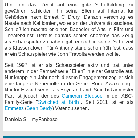
Um ihm das Recht auf eine gute Schulbildung zu
bei X
gewähren, schickten ihn seine Eltern auf Internat für
Gehörlose nach Ernest C Drury. Danach verschlug es
bei Facebook
Natale nach Kalifornien, wo er an der Universität studierte.
Schließlich machte er einen Bachelor of Arts in Film und
Theaterkunst. Bereits damals schien Anatomy das Zeug
als Schauspieler zu haben, galt er doch in seiner Schulzeit
Kontakt
als Klassenclown. Für Anthony stand schon früh fest, dass
er ein Schauspieler wie John Travolta werden wollte.
Nutzungsbedingungen
Seit 1997 ist er als Schauspieler aktiv und trat unter
Datenschutz
anderem in der Fernsehserie "Ellen" in einer Gastrolle auf.
Nur knapp ein Jahr nach diesem Engagement zog er sich
Cookie-Einstellungen
eine längere Nebenrolle in der Serie "Rude Awakening -
Nur für Erwachsene!" als Boyd an Land. Sein bekanntester
Impressum
Part ist jedoch der des
Cameron Bledsoe
in der ABC-
Family-Serie "
Switched at Birth
". Seit 2011 ist er als
Desktop-Ansicht
Emmetts
(
Sean Berdy
) Vater zu sehen.
myFanbase
Daniela S. - myFanbase