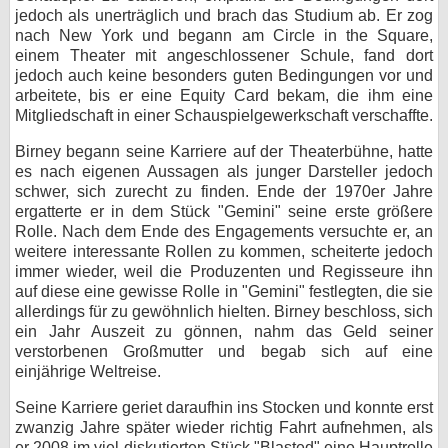
jedoch als unerträglich und brach das Studium ab. Er zog
bei X
nach New York und begann am Circle in the Square,
einem Theater mit angeschlossener Schule, fand dort
bei Facebook
jedoch auch keine besonders guten Bedingungen vor und
arbeitete, bis er eine Equity Card bekam, die ihm eine
Mitgliedschaft in einer Schauspielgewerkschaft verschaffte.
Kontakt
Birney begann seine Karriere auf der Theaterbühne, hatte
es nach eigenen Aussagen als junger Darsteller jedoch
Nutzungsbedingungen
schwer, sich zurecht zu finden. Ende der 1970er Jahre
ergatterte er in dem Stück "Gemini" seine erste größere
Datenschutz
Rolle. Nach dem Ende des Engagements versuchte er, an
weitere interessante Rollen zu kommen, scheiterte jedoch
Cookie-Einstellungen
immer wieder, weil die Produzenten und Regisseure ihn
auf diese eine gewisse Rolle in "Gemini" festlegten, die sie
Impressum
allerdings für zu gewöhnlich hielten. Birney beschloss, sich
ein Jahr Auszeit zu gönnen, nahm das Geld seiner
Desktop-Ansicht
verstorbenen Großmutter und begab sich auf eine
myFanbase
einjährige Weltreise.
Seine Karriere geriet daraufhin ins Stocken und konnte erst
zwanzig Jahre später wieder richtig Fahrt aufnehmen, als
er 2008 im viel diskutierten Stück "Blasted" eine Hauptrolle