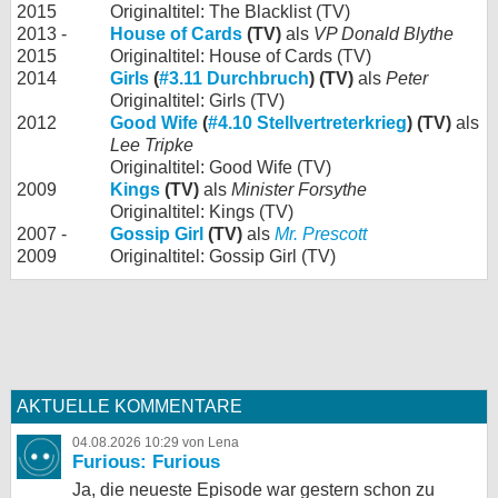
2015
Originaltitel: The Blacklist (TV)
2013 -
House of Cards
(TV)
als
VP Donald Blythe
2015
Originaltitel: House of Cards (TV)
2014
Girls
(
#3.11 Durchbruch
) (TV)
als
Peter
Originaltitel: Girls (TV)
2012
Good Wife
(
#4.10 Stellvertreterkrieg
) (TV)
als
Lee Tripke
Originaltitel: Good Wife (TV)
2009
Kings
(TV)
als
Minister Forsythe
Originaltitel: Kings (TV)
2007 -
Gossip Girl
(TV)
als
Mr. Prescott
2009
Originaltitel: Gossip Girl (TV)
AKTUELLE KOMMENTARE
04.08.2026 10:29 von Lena
Furious: Furious
Ja, die neueste Episode war gestern schon zu