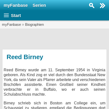
myFanbase
Serien
Serie suchen...
Start
Home
SERIEN
myFanbase
»
Biographien
Serien
Kolumnen
Interviews
Reed Birney
Veranstaltungen
Reed Birney wurde am 11. September 1954 in Virginia
KULTUR
geboren. Als Kind zog er viel durch den Bundesstaat New
Specials
York, da sein Vater als Pfarrer arbeitete und verschiedenen
Bischöfen assistierte. Einen Großteil seiner Kindheit
SERVICE
verbrachte er in Buffalo, wo er auch seinen
Schulabschluss machte.
Gewinnspiele
Birney schrieb sich in Boston am College ein, um
Forum
Schauspiel zu studieren, empfand die Bedingungen dort