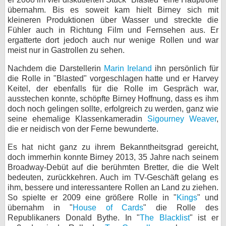
übernahm. Bis es soweit kam hielt Birney sich mit
kleineren Produktionen über Wasser und streckte die
Fühler auch in Richtung Film und Fernsehen aus. Er
ergatterte dort jedoch auch nur wenige Rollen und war
meist nur in Gastrollen zu sehen.
Nachdem die Darstellerin
Marin Ireland
ihn persönlich für
die Rolle in "Blasted" vorgeschlagen hatte und er Harvey
Keitel, der ebenfalls für die Rolle im Gespräch war,
ausstechen konnte, schöpfte Birney Hoffnung, dass es ihm
doch noch gelingen sollte, erfolgreich zu werden, ganz wie
seine ehemalige Klassenkameradin
Sigourney Weaver
,
die er neidisch von der Ferne bewunderte.
Es hat nicht ganz zu ihrem Bekanntheitsgrad gereicht,
doch immerhin konnte Birney 2013, 35 Jahre nach seinem
Broadway-Debüt auf die berühmten Bretter, die die Welt
bedeuten, zurückkehren. Auch im TV-Geschäft gelang es
ihm, bessere und interessantere Rollen an Land zu ziehen.
So spielte er 2009 eine größere Rolle in "
Kings
" und
übernahm in "
House of Cards
" die Rolle des
Republikaners Donald Bythe. In "
The Blacklist
" ist er