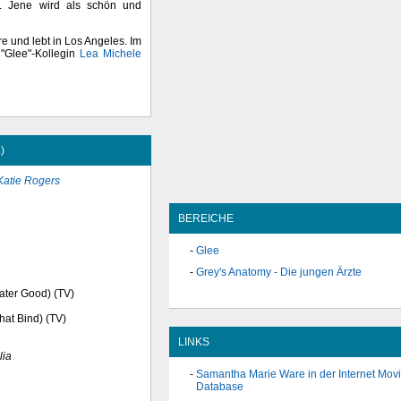
. Jene wird als schön und
 und lebt in Los Angeles. Im
"Glee"-Kollegin
Lea Michele
)
Katie Rogers
BEREICHE
Glee
Grey's Anatomy - Die jungen Ärzte
ater Good) (TV)
hat Bind) (TV)
LINKS
lia
Samantha Marie Ware in der Internet Mov
Database