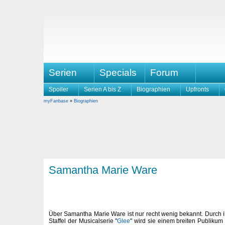
Serien
Specials
Forum
Spoiler
Serien A bis Z
Biographien
Upfronts
myFanbase
»
Biographien
Samantha Marie Ware
Über Samantha Marie Ware ist nur recht wenig bekannt. Durch i
Staffel der Musicalserie "
Glee
" wird sie einem breiten Publikum 