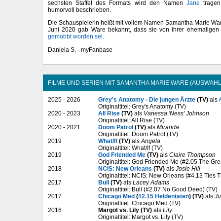
sechsten Staffel des Formats wird den Namen
Jane
tragen
humorvoll beschrieben.
Die Schauspielerin heißt mit vollem Namen Samantha Marie Ware
Juni 2020 gab Ware bekannt, dass sie von ihrer ehemaligen 
gemobbt worden sei
.
Daniela S. - myFanbase
FILME UND SERIEN MIT SAMANTHA MARIE WARE (AUSWAHL
2025 - 2026
Grey's Anatomy - Die jungen Ärzte
(TV)
als
Originaltitel: Grey's Anatomy (TV)
2020 - 2023
All Rise
(TV)
als
Vanessa 'Ness' Johnson
Originaltitel: All Rise (TV)
2020 - 2021
Doom Patrol
(TV)
als
Miranda
Originaltitel: Doom Patrol (TV)
2019
What/If
(TV)
als
Angela
Originaltitel: What/If (TV)
2019
God Friended Me
(TV)
als
Claire Thompson
Originaltitel: God Friended Me (#2.05 The Gre
2018
NCIS: New Orleans
(TV)
als
Josie Hill
Originaltitel: NCIS: New Orleans (#4.13 Ties T
2017
Bull
(TV)
als
Lacey Adams
Originaltitel: Bull (#2.07 No Good Deed) (TV)
2017
Chicago Med
(
#2.15 Heldentaten
) (TV)
als
Ju
Originaltitel: Chicago Med (TV)
2016
Margot vs. Lily (TV)
als
Lily
Originaltitel: Margot vs. Lily (TV)