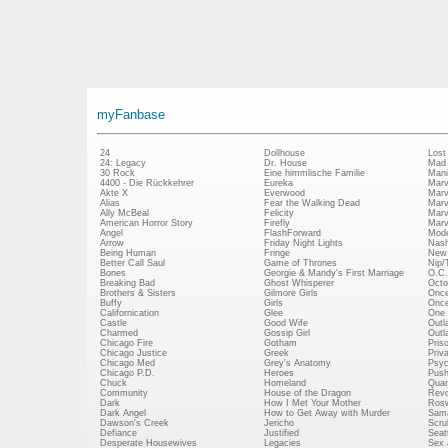
myFanbase
24
Dollhouse
Lost
24: Legacy
Dr. House
Mad
30 Rock
Eine himmlische Familie
Mani
4400 - Die Rückkehrer
Eureka
Marv
Akte X
Everwood
Marv
Alias
Fear the Walking Dead
Marv
Ally McBeal
Felicity
Marv
American Horror Story
Firefly
Marv
Angel
FlashForward
Mode
Arrow
Friday Night Lights
Nash
Being Human
Fringe
New 
Better Call Saul
Game of Thrones
Nip/
Bones
Georgie & Mandy's First Marriage
O.C.
Breaking Bad
Ghost Whisperer
Octo
Brothers & Sisters
Gilmore Girls
Once
Buffy
Girls
Once
Californication
Glee
One 
Castle
Good Wife
Outl
Charmed
Gossip Girl
Outl
Chicago Fire
Gotham
Pris
Chicago Justice
Greek
Priv
Chicago Med
Grey's Anatomy
Psy
Chicago P.D.
Heroes
Push
Chuck
Homeland
Quan
Community
House of the Dragon
Revo
Dark
How I Met Your Mother
Rosw
Dark Angel
How to Get Away with Murder
Sam
Dawson's Creek
Jericho
Scru
Defiance
Justified
Seatt
Desperate Housewives
Legacies
Sex 