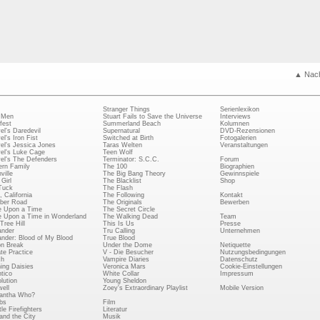
▲ Nac
Stranger Things
Serienlexikon
 Men
Stuart Fails to Save the Universe
Interviews
fest
Summerland Beach
Kolumnen
el's Daredevil
Supernatural
DVD-Rezensionen
el's Iron Fist
Switched at Birth
Fotogalerien
el's Jessica Jones
Taras Welten
Veranstaltungen
el's Luke Cage
Teen Wolf
el's The Defenders
Terminator: S.C.C.
Forum
rn Family
The 100
Biographien
ville
The Big Bang Theory
Gewinnspiele
Girl
The Blacklist
Shop
Tuck
The Flash
, California
The Following
Kontakt
ber Road
The Originals
Bewerben
 Upon a Time
The Secret Circle
 Upon a Time in Wonderland
The Walking Dead
Team
Tree Hill
This Is Us
Presse
ander
Tru Calling
Unternehmen
ander: Blood of My Blood
True Blood
on Break
Under the Dome
Netiquette
ate Practice
V - Die Besucher
Nutzungsbedingungen
ch
Vampire Diaries
Datenschutz
ing Daisies
Veronica Mars
Cookie-Einstellungen
tico
White Collar
Impressum
lution
Young Sheldon
ell
Zoey's Extraordinary Playlist
Mobile Version
antha Who?
bs
Film
le Firefighters
Literatur
and the City
Musik