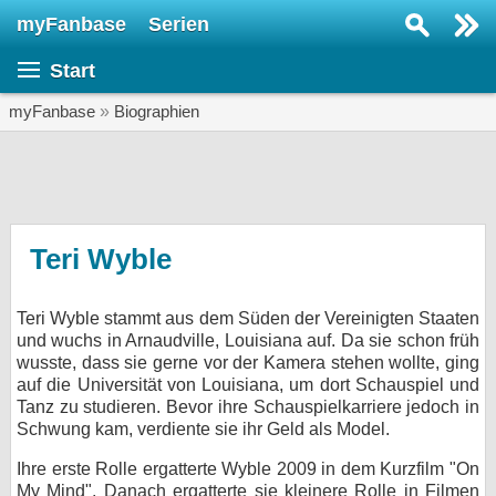
myFanbase
Serien
Serie suchen...
Start
Home
SERIEN
myFanbase
»
Biographien
Serien
Kolumnen
Interviews
Teri Wyble
Veranstaltungen
Teri Wyble stammt aus dem Süden der Vereinigten Staaten
KULTUR
und wuchs in Arnaudville, Louisiana auf. Da sie schon früh
Specials
wusste, dass sie gerne vor der Kamera stehen wollte, ging
auf die Universität von Louisiana, um dort Schauspiel und
SERVICE
Tanz zu studieren. Bevor ihre Schauspielkarriere jedoch in
Schwung kam, verdiente sie ihr Geld als Model.
Gewinnspiele
Ihre erste Rolle ergatterte Wyble 2009 in dem Kurzfilm "On
Forum
My Mind". Danach ergatterte sie kleinere Rolle in Filmen