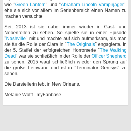
wie "
Green Lantern
" und "
Abraham Lincoln Vampirjäger
",
bei X
ehe sie sich vor allem im Serienbereich einen Namen zu
machen versuchte.
bei Facebook
Seit 2013 ist sie dabei immer wieder in Gast- und
Nebenrollen zu sehen. So spielte sie in einer Episode
"
Nashville
" mit und machte auf sich aufmerksam, als man
Kontakt
sie für die Rolle der Clara in "
The Originals
" engagierte. In
der 5. Staffel der erfolgreichen Horrorserie "
The Walking
Nutzungsbedingungen
Dead
" war sie schließlich in der Rolle der
Officer Shepherd
zu sehen. 2015 wagt schließlich wieder den Sprung auf
Datenschutz
die große Leinwand und ist in "Terminator Genisys" zu
sehen.
Cookie-Einstellungen
Die Darstellerin lebt in New Orleans.
Impressum
Melanie Wolff - myFanbase
Desktop-Ansicht
myFanbase