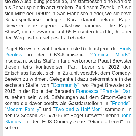
sie die Ausbildung jedoch ab, um stattdessen eine Karriere
als Schauspielerin anzustreben. Zu diesem Zweck ließ sie
bei X
sich Mitte der 1990er in San Francisco nieder, wo sie erste
Schauspielkurse belegte. Kurz darauf bekam Paget
bei Facebook
Brewster eine eigene Talkshow namens "The Paget
Show", die es zwar nur auf 65 Episoden brachte, ihr aber
den Weg ins Fernsehgeschäft ebnete.
Kontakt
Paget Brewsters wohl bekannteste Rolle ist jene der
Emily
Nutzungsbedingungen
Prentiss
in der CBS-Krimiserie "
Criminal Minds
".
Insgesamt sechs Staffeln lang verkörperte Paget Brewster
diesen teils kontroversen Part, bevor sie 2012 den
Datenschutz
Entschluss fasste, sich in Zukunft verstärkt dem Comedy-
Bereich zu widmen. Gelegenheit dazu bekommt sie in der
Cookie-Einstellungen
sechsten Staffel von "
Community
", wo Paget Brewster ab
2015 in der Rolle der Beraterin
Francesca "Frankie" Dart
Impressum
zu sehen sein wird. Erfahrungen auf dem Sitcom-Gebiet
konnte sie davor bereits als Gastdarstellerin in "
Friends
",
Desktop-Ansicht
"
Modern Family
" und "
Two and a Half Men
" sammeln. In
myFanbase
der TV-Season 2015/2016 ist Paget Brewster neben
John
Stamos
in der FOX-Comedy-Serie "Grandfathered" zu
sehen.