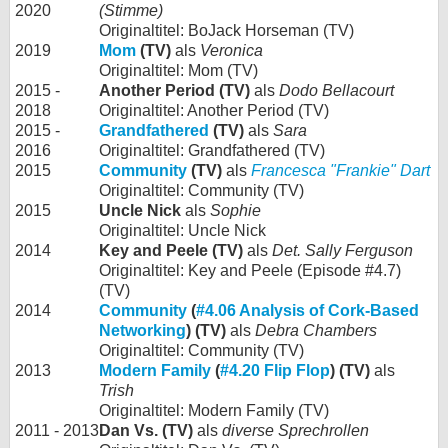
2020
(Stimme)
Originaltitel: BoJack Horseman (TV)
2019
Mom
(TV)
als
Veronica
Originaltitel: Mom (TV)
2015 -
Another Period (TV)
als
Dodo Bellacourt
2018
Originaltitel: Another Period (TV)
2015 -
Grandfathered
(TV)
als
Sara
2016
Originaltitel: Grandfathered (TV)
2015
Community
(TV)
als
Francesca "Frankie" Dart
Originaltitel: Community (TV)
2015
Uncle Nick
als
Sophie
Originaltitel: Uncle Nick
2014
Key and Peele (TV)
als
Det. Sally Ferguson
Originaltitel: Key and Peele (Episode #4.7)
(TV)
2014
Community
(
#4.06 Analysis of Cork-Based
Networking
) (TV)
als
Debra Chambers
Originaltitel: Community (TV)
2013
Modern Family
(
#4.20 Flip Flop
) (TV)
als
Trish
Originaltitel: Modern Family (TV)
2011 - 2013
Dan Vs. (TV)
als
diverse Sprechrollen