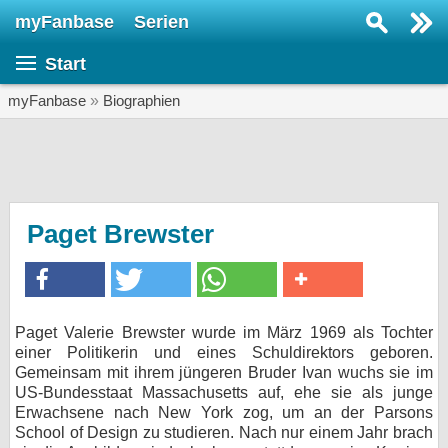
myFanbase
Serien
Serie suchen...
Start
Home
SERIEN
myFanbase
»
Biographien
Serien
Kolumnen
Interviews
Paget Brewster
Veranstaltungen
KULTUR
Specials
Paget Valerie Brewster wurde im März 1969 als Tochter
einer Politikerin und eines Schuldirektors geboren.
SERVICE
Gemeinsam mit ihrem jüngeren Bruder Ivan wuchs sie im
Gewinnspiele
US-Bundesstaat Massachusetts auf, ehe sie als junge
Erwachsene nach New York zog, um an der Parsons
School of Design zu studieren. Nach nur einem Jahr brach
Forum