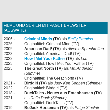
FILME UND SERIEN MIT PAGET BREWSTER
(AUSWAHL)
2006 -
Criminal Minds
(TV)
als
Emily Prentiss
2026
Originaltitel: Criminal Mind (TV)
2005 -
American Dad! (TV)
als
diverse Sprechrollen
2023
Originaltitel: American Dad! (TV)
2022 -
How I Met Your Father
(TV)
als
Lori
2023
Originaltitel: How I Met Your Father (TV)
2023
The Great North (TV)
als
Ms. Anderson
(Stimme)
Originaltitel: The Great North (TV)
2021 -
Birdgirl (TV)
als
Judy Ken Sebben (Stimme)
2022
Originaltitel: Birdgirl (TV)
2018 -
DuckTales - Neues aus Entenhausen (TV)
2021
als
Della Duck (Stimme)
Originaltitel: DuckTales (TV)
2019 -
BoJack Horseman (TV)
als
Paige Sinclair