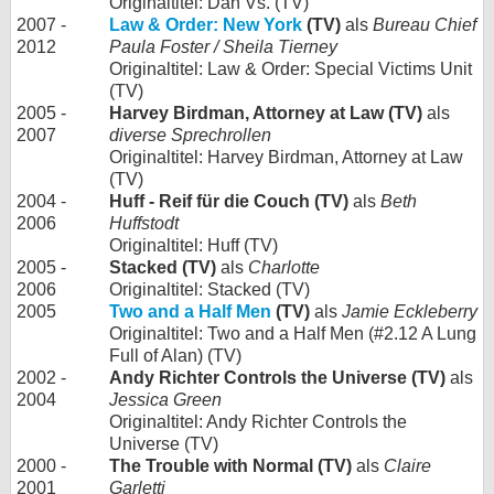
Originaltitel: Dan Vs. (TV)
2007 -
Law & Order: New York
(TV)
als
Bureau Chief
2012
Paula Foster / Sheila Tierney
Originaltitel: Law & Order: Special Victims Unit
(TV)
2005 -
Harvey Birdman, Attorney at Law (TV)
als
2007
diverse Sprechrollen
Originaltitel: Harvey Birdman, Attorney at Law
(TV)
2004 -
Huff - Reif für die Couch (TV)
als
Beth
2006
Huffstodt
Originaltitel: Huff (TV)
2005 -
Stacked (TV)
als
Charlotte
2006
Originaltitel: Stacked (TV)
2005
Two and a Half Men
(TV)
als
Jamie Eckleberry
Originaltitel: Two and a Half Men (#2.12 A Lung
Full of Alan) (TV)
2002 -
Andy Richter Controls the Universe (TV)
als
2004
Jessica Green
Originaltitel: Andy Richter Controls the
Universe (TV)
2000 -
The Trouble with Normal (TV)
als
Claire
2001
Garletti