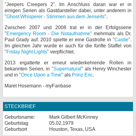
"Jeepers Creepers 2". Im Anschluss daran war er in
bei X
einigen Serien als Gastdarsteller dabei, unter anderem in
"
Ghost Whisperer - Stimmen aus dem Jenseits
".
bei Facebook
Zwischen 2007 und 2008 trat er in der Erfolgsserie
"
Emergency Room - Die Notaufnahme
" mehrmals als Dr.
Paul Grady auf. 2010 spielte er eine Gastrolle in "
Castle
".
Kontakt
Im gleichen Jahr wurde er auch für die fünfte Staffel von
"
Friday Night Lights
" verpflichtet.
Nutzungsbedingungen
2013 ergatterte er erneut wiederkehrende Rollen in
Datenschutz
bekannten Serien, in "
Supernatural
" als Henry Winchester
und in "
Once Upon a Time
" als
Prinz Eric
.
Cookie-Einstellungen
Maret Hosemann - myFanbase
Impressum
Desktop-Ansicht
STECKBRIEF
myFanbase
Geburtsname:
Mark Gilbert McKinney
Geburtstag
05.02.1979
Geburtsort
Houston, Texas, USA