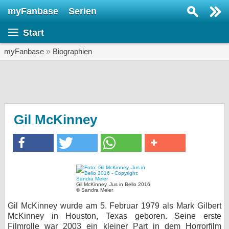
myFanbase
Serien
Serie suchen...
Start
Home
SERIEN
myFanbase
»
Biographien
Serien
Kolumnen
Interviews
Gil McKinney
Veranstaltungen
KULTUR
Specials
SERVICE
Gil McKinney, Jus in Bello 2016
© Sandra Meier
Gewinnspiele
Gil McKinney wurde am 5. Februar 1979 als Mark Gilbert
McKinney in Houston, Texas geboren. Seine erste
Forum
Filmrolle war 2003 ein kleiner Part in dem Horrorfilm