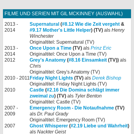
FILME UND SERIEN MIT GIL MCKINNEY (AUSWAHL)
2013 -
Supernatural
(
#8.12 Wie die Zeit vergeht
&
2014
#9.17 Mother's Little Helper
) (TV)
als
Henry
Winchester
Originaltitel: Supernatural (TV)
2013 -
Once Upon a Time
(TV)
als
Prinz Eric
2014
Originaltitel: Once Upon a Time (TV)
2012
Grey's Anatomy
(
#8.16 Einsamkeit
(TV))
als
Chris
Originaltitel: Grey's Anatomy (TV)
2010 - 2011
Friday Night Lights
(TV)
als
Derek Bishop
Originaltitel: Friday Night Lights (TV)
2010
Castle
(
#2.16 Die Domina schlägt immer
zweimal zu
) (TV)
als
Tyler Benton
Originaltitel: Castle (TV)
2007 -
Emergency Room - Die Notaufnahme
(TV)
2009
als
Dr. Paul Grady
Originaltitel: Emergency Room (TV)
2007
Ghost Whisperer
(
#2.19 Liebe und Wahrheit
)
als
Nackter Geist