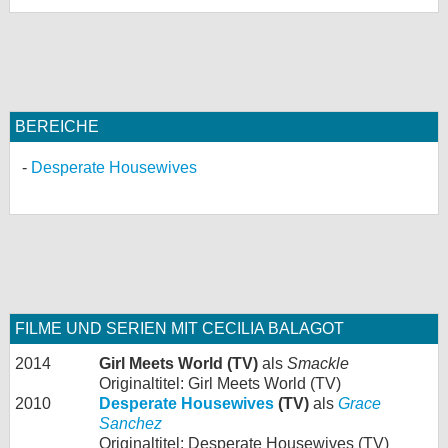
bei X
bei Facebook
BEREICHE
Kontakt
Desperate Housewives
Nutzungsbedingungen
Datenschutz
Cookie-Einstellungen
Impressum
FILME UND SERIEN MIT CECILIA BALAGOT
Desktop-Ansicht
2014
Girl Meets World (TV)
als
Smackle
myFanbase
Originaltitel: Girl Meets World (TV)
2010
Desperate Housewives
(TV)
als
Grace
Sanchez
Originaltitel: Desperate Housewives (TV)