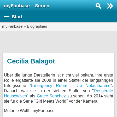
myFanbase
Serien
Serie suchen...
Start
Home
SERIEN
myFanbase
»
Biographien
Serien
Kolumnen
Interviews
Cecilia Balagot
Veranstaltungen
Über die junge Darstellerin ist nicht viel bekant. Ihre erste
KULTUR
Rolle ergatterte sie 2008 in einer Staffel der langjährigen
Specials
Erfolgsserie "
Emergency Room - Die Notaufnahme
".
Danach war sie in der siebten Staffel von "
Desperate
SERVICE
Housewives
" als
Grace Sanchez
zu sehen. Ab 2014 steht
sie für die Serie "Girl Meets World" vor der Kamera.
Gewinnspiele
Melanie Wolff - myFanbase
Forum