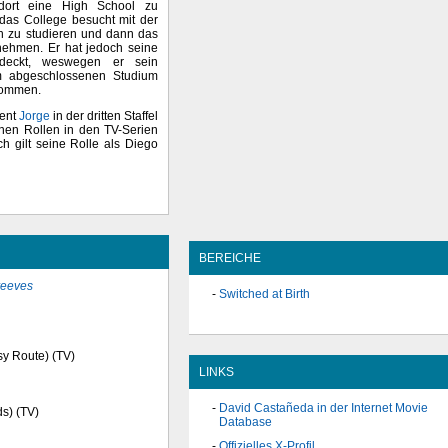
dort eine High School zu
das College besucht mit der
en zu studieren und dann das
nehmen. Er hat jedoch seine
tdeckt, weswegen er sein
m abgeschlossenen Studium
ekommen.
dent
Jorge
in der dritten Staffel
inen Rollen in den TV-Serien
h gilt seine Rolle als Diego
BEREICHE
reeves
Switched at Birth
sy Route) (TV)
LINKS
David Castañeda in der Internet Movie
ds) (TV)
Database
Offizielles X-Profil