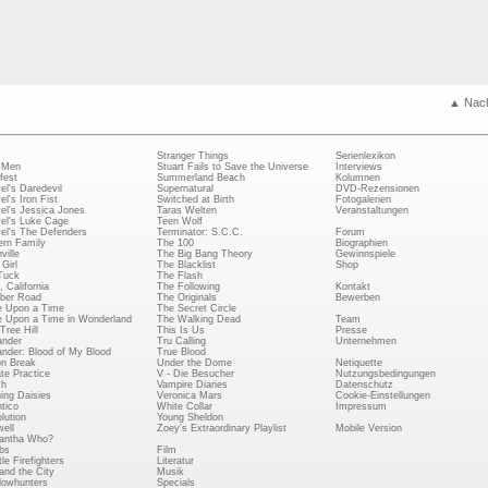
▲ Nac
Stranger Things
Serienlexikon
 Men
Stuart Fails to Save the Universe
Interviews
fest
Summerland Beach
Kolumnen
el's Daredevil
Supernatural
DVD-Rezensionen
el's Iron Fist
Switched at Birth
Fotogalerien
el's Jessica Jones
Taras Welten
Veranstaltungen
el's Luke Cage
Teen Wolf
el's The Defenders
Terminator: S.C.C.
Forum
rn Family
The 100
Biographien
ville
The Big Bang Theory
Gewinnspiele
Girl
The Blacklist
Shop
Tuck
The Flash
, California
The Following
Kontakt
ber Road
The Originals
Bewerben
 Upon a Time
The Secret Circle
 Upon a Time in Wonderland
The Walking Dead
Team
Tree Hill
This Is Us
Presse
ander
Tru Calling
Unternehmen
ander: Blood of My Blood
True Blood
on Break
Under the Dome
Netiquette
ate Practice
V - Die Besucher
Nutzungsbedingungen
ch
Vampire Diaries
Datenschutz
ing Daisies
Veronica Mars
Cookie-Einstellungen
tico
White Collar
Impressum
lution
Young Sheldon
ell
Zoey's Extraordinary Playlist
Mobile Version
antha Who?
bs
Film
le Firefighters
Literatur
and the City
Musik
owhunters
Specials