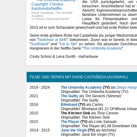
die USA zurückgekehrt, um 
besuchen. Anschließend hat er 
Absicht, Ingenieurwissenschaft
David Castañeda, The Umbrella
familiäre Unternehmen zu über
Academy
Liebe für Filmproduktion en
© Christos Kalohoridis/Netflix
Hauptfach geändert. Nach de
2015 ist er zum Schauspiel gewechselt und hat erste Rollen b
Seine erste größere Rolle hat Castañeda als junger Medizinstu
von "
Switched at Birth
" bekommen. Zuvor war er bereits in kle
"
Southland
" und "
Lie to Me
" zu sehen. Als absoluter Durchbruc
Hargreeves in der Netflix-Serie "
The Umbrella Academy
".
Cindy Scholz & Lena Donth - myFanbase
FILME UND SERIEN MIT DAVID CASTAÑEDA (AUSWAHL)
2019 - 2024
The Umbrella Academy
(TV)
als
Diego Harg
Originaltitel: The Umbrella Academy (TV)
2021
The Guilty
als
Tim Gerachi (Stimme)
Originaltitel: The Guilty
2016
Blindspot
(TV)
als
Carlos
Originaltitel: Blindspot (#1.21 Of Whose Unea
2015
The Kitchen Sink
als
Tony Cerone
Originaltitel: The Kitchen Sink
2015
The Player
(TV)
als
Listo Salvado
Originaltitel: The Player (#1.08 Downtown Od
2014 - 2015
Jane the Virgin
(TV)
als
Nicholas
Originaltitel: Jane the Virgin (TV)