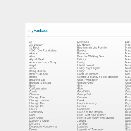
myFanbase
24
Dollhouse
Lost
24: Legacy
Dr. House
Mad
30 Rock
Eine himmlische Familie
Mani
4400 - Die Rückkehrer
Eureka
Marv
Akte X
Everwood
Marv
Alias
Fear the Walking Dead
Marv
Ally McBeal
Felicity
Marv
American Horror Story
Firefly
Marv
Angel
FlashForward
Mode
Arrow
Friday Night Lights
Nash
Being Human
Fringe
New 
Better Call Saul
Game of Thrones
Nip/
Bones
Georgie & Mandy's First Marriage
O.C.
Breaking Bad
Ghost Whisperer
Octo
Brothers & Sisters
Gilmore Girls
Once
Buffy
Girls
Once
Californication
Glee
One 
Castle
Good Wife
Outl
Charmed
Gossip Girl
Outl
Chicago Fire
Gotham
Pris
Chicago Justice
Greek
Priv
Chicago Med
Grey's Anatomy
Psy
Chicago P.D.
Heroes
Push
Chuck
Homeland
Quan
Community
House of the Dragon
Revo
Dark
How I Met Your Mother
Rosw
Dark Angel
How to Get Away with Murder
Sam
Dawson's Creek
Jericho
Scru
Defiance
Justified
Seatt
Desperate Housewives
Legacies
Sex 
Dexter
Legends of Tomorrow
Shad