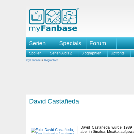
Serien
Specials
Forum
Spoiler
Serien A bis Z
Biographien
Upfronts
myFanbase
»
Biographien
David Castañeda
David Castañeda wurde 1989 i
aber in Sinaloa, Mexiko, aufgewa