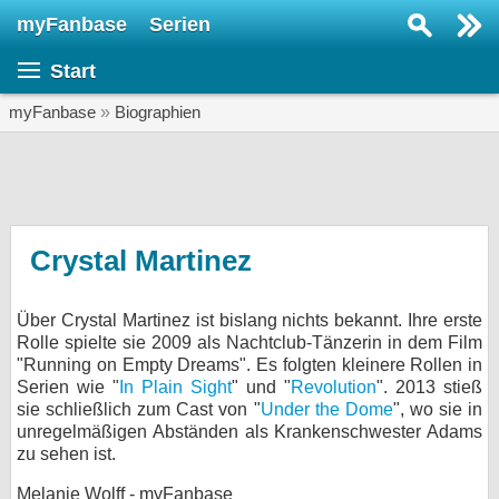
myFanbase
Serien
Serie suchen...
Start
Home
SERIEN
myFanbase
»
Biographien
Serien
Kolumnen
Interviews
Crystal Martinez
Veranstaltungen
Über Crystal Martinez ist bislang nichts bekannt. Ihre erste
KULTUR
Rolle spielte sie 2009 als Nachtclub-Tänzerin in dem Film
Specials
"Running on Empty Dreams". Es folgten kleinere Rollen in
Serien wie "
In Plain Sight
" und "
Revolution
". 2013 stieß
SERVICE
sie schließlich zum Cast von "
Under the Dome
", wo sie in
unregelmäßigen Abständen als Krankenschwester Adams
Gewinnspiele
zu sehen ist.
Forum
Melanie Wolff - myFanbase