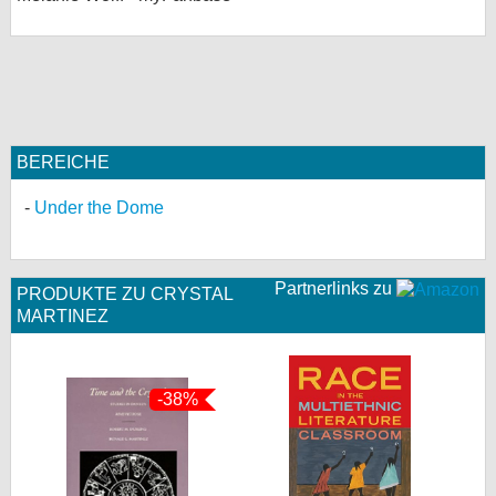
bei X
bei Facebook
Kontakt
BEREICHE
Nutzungsbedingungen
Under the Dome
Datenschutz
Partnerlinks zu
Cookie-Einstellungen
PRODUKTE ZU CRYSTAL
MARTINEZ
Impressum
Desktop-Ansicht
-38%
myFanbase