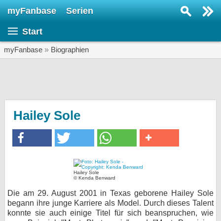
myFanbase
Serien
Serie suchen...
Start
Home
SERIEN
myFanbase
»
Biographien
Serien
Kolumnen
Interviews
Hailey Sole
Veranstaltungen
KULTUR
Specials
Hailey Sole
SERVICE
© Kenda Benward
Gewinnspiele
Die am 29. August 2001 in Texas geborene Hailey Sole
begann ihre junge Karriere als Model. Durch dieses Talent
konnte sie auch einige Titel für sich beanspruchen, wie
Forum