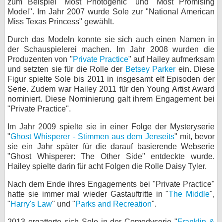
zum Beispiel "Most Photogenic" und "Most Promising
Model". Im Jahr 2007 wurde Sole zur "National American
bei X
Miss Texas Princess" gewählt.
bei Facebook
Durch das Modeln konnte sie sich auch einen Namen in
der Schauspielerei machen. Im Jahr 2008 wurden die
Produzenten von "
Private Practice
" auf Hailey aufmerksam
Kontakt
und setzten sie für die Rolle der
Betsey Parker
ein. Diese
Figur spielte Sole bis 2011 in insgesamt elf Episoden der
Nutzungsbedingungen
Serie. Zudem war Hailey 2011 für den Young Artist Award
nominiert. Diese Nominierung galt ihrem Engagement bei
"Private Practice".
Datenschutz
Im Jahr 2009 spielte sie in einer Folge der Mysteryserie
Cookie-Einstellungen
"
Ghost Whisperer - Stimmen aus dem Jenseits
" mit, bevor
sie ein Jahr später für die darauf basierende Webserie
Impressum
"Ghost Whisperer: The Other Side" entdeckte wurde.
Hailey spielte darin für acht Folgen die Rolle Daisy Tyler.
Desktop-Ansicht
myFanbase
Nach dem Ende ihres Engagements bei "Private Practice"
hatte sie immer mal wieder Gastauftritte in "
The Middle
",
"
Harry's Law
" und "
Parks and Recreation
".
2013 ergatterte sich Sole in der Comedyserie "
Franklin &