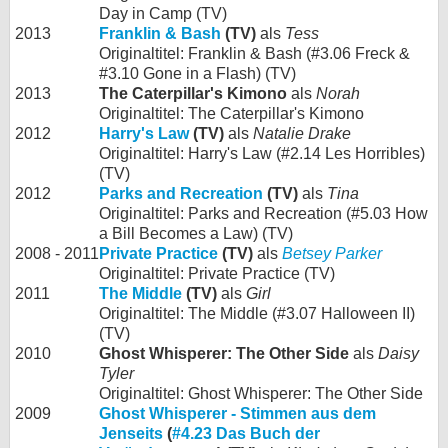
Day in Camp (TV)
2013
Franklin & Bash
(TV)
als
Tess
Originaltitel: Franklin & Bash (#3.06 Freck &
#3.10 Gone in a Flash) (TV)
2013
The Caterpillar's Kimono
als
Norah
Originaltitel: The Caterpillar's Kimono
2012
Harry's Law
(TV)
als
Natalie Drake
Originaltitel: Harry's Law (#2.14 Les Horribles)
(TV)
2012
Parks and Recreation
(TV)
als
Tina
Originaltitel: Parks and Recreation (#5.03 How
a Bill Becomes a Law) (TV)
2008 - 2011
Private Practice
(TV)
als
Betsey Parker
Originaltitel: Private Practice (TV)
2011
The Middle
(TV)
als
Girl
Originaltitel: The Middle (#3.07 Halloween II)
(TV)
2010
Ghost Whisperer: The Other Side
als
Daisy
Tyler
Originaltitel: Ghost Whisperer: The Other Side
2009
Ghost Whisperer - Stimmen aus dem
Jenseits
(
#4.23 Das Buch der