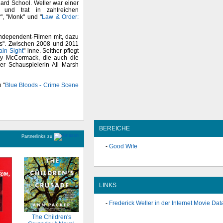
iard School. Weller war einer
 und trat in zahlreichen
", "Monk" und "
Law & Order:
 Independent-Filmen mit, dazu
rs". Zwischen 2008 und 2011
ain Sight
" inne. Seither pflegt
ary McCormack, die auch die
der Schauspielerin Ali Marsh
 "
Blue Bloods - Crime Scene
BEREICHE
Partnerlinks zu
Good Wife
LINKS
Frederick Weller in der Internet Movie Da
The Children's