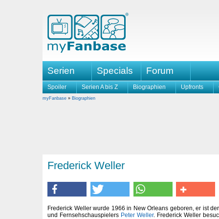
Serien
Specials
Forum
Spoiler
Serien A bis Z
Biographien
Upfronts
myFanbase
»
Biographien
Frederick Weller
Frederick Weller wurde 1966 in New Orleans geboren, er ist de
und Fernsehschauspielers
Peter Weller
. Frederick Weller besuc