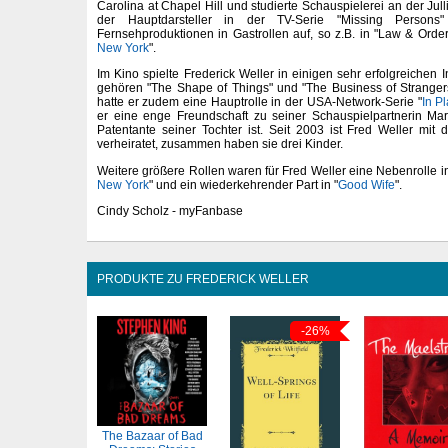
Carolina at Chapel Hill und studierte Schauspielerei an der Jull
der Hauptdarsteller in der TV-Serie "Missing Persons"
Fernsehproduktionen in Gastrollen auf, so z.B. in "Law & Order
New York
".
Im Kino spielte Frederick Weller in einigen sehr erfolgreichen
gehören "The Shape of Things" und "The Business of Strange
hatte er zudem eine Hauptrolle in der USA-Network-Serie "
In Pl
er eine enge Freundschaft zu seiner Schauspielpartnerin M
Patentante seiner Tochter ist. Seit 2003 ist Fred Weller mit 
verheiratet, zusammen haben sie drei Kinder.
Weitere größere Rollen waren für Fred Weller eine Nebenrolle in
New York
" und ein wiederkehrender Part in "
Good Wife
".
Cindy Scholz - myFanbase
PRODUKTE ZU FREDERICK WELLER
-26%
The Bazaar of Bad