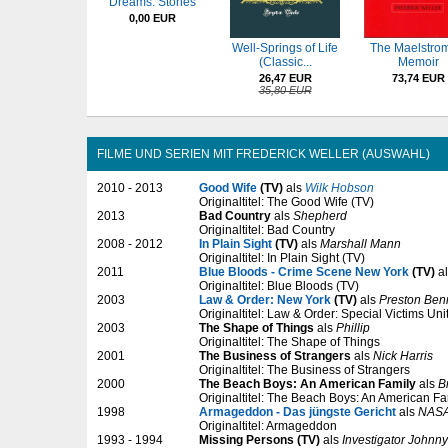
Dreams: Stories
0,00 EUR
Well-Springs of Life
The Maelstrom
(Classic...
Memoir
26,47 EUR
73,74 EUR
35,80 EUR
FILME UND SERIEN MIT FREDERICK WELLER (AUSWAHL)
2010 - 2013
Good Wife
(TV)
als
Wilk Hobson
Originaltitel: The Good Wife (TV)
2013
Bad Country
als
Shepherd
Originaltitel: Bad Country
2008 - 2012
In Plain Sight
(TV)
als
Marshall Mann
Originaltitel: In Plain Sight (TV)
2011
Blue Bloods - Crime Scene New York
(TV)
a
Originaltitel: Blue Bloods (TV)
2003
Law & Order: New York
(TV)
als
Preston Ben
Originaltitel: Law & Order: Special Victims Uni
2003
The Shape of Things
als
Phillip
Originaltitel: The Shape of Things
2001
The Business of Strangers
als
Nick Harris
Originaltitel: The Business of Strangers
2000
The Beach Boys: An American Family
als
B
Originaltitel: The Beach Boys: An American Fa
1998
Armageddon - Das jüngste Gericht
als
NASA
Originaltitel: Armageddon
1993 - 1994
Missing Persons (TV)
als
Investigator Johnn