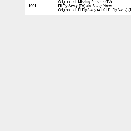
Originaltitel: Missing Persons (TV)
1991
I'll Fly Away (TV)
als
Jimmy Yates
Originaltitel: I'll Fly Away (#1.01 I'll Fly Away) (