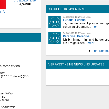
Crusade: A Novel
0,00 EUR
AKTUELLE KOMMENTARE
,: A
04.08.2026 10:29 von Lena
Furious: Furious
Ja, die neueste Episode war ge
schon zu streamen,...
mehr
04.08.2026 10:27 von Lena
Paradise: Paradise
Ich bin immer hin- und hergeriss
ein Ereignis den...
mehr
mehr Komme
VERPASST KEINE NEWS UND UPDATES
ls
Jacob Krystal
nett
t (#4.16 Tortured) (TV)
rian Wilson
mily
 Techs
y Sandowski