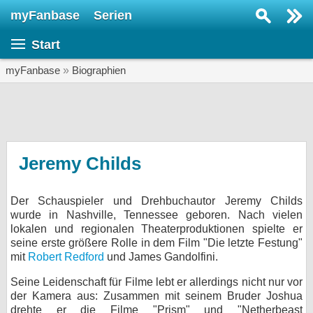
myFanbase
Serien
Serie suchen...
Start
Home
SERIEN
myFanbase
»
Biographien
Serien
Kolumnen
Interviews
Jeremy Childs
Veranstaltungen
Der Schauspieler und Drehbuchautor Jeremy Childs
KULTUR
wurde in Nashville, Tennessee geboren. Nach vielen
Specials
lokalen und regionalen Theaterproduktionen spielte er
seine erste größere Rolle in dem Film "Die letzte Festung"
SERVICE
mit
Robert Redford
und James Gandolfini.
Gewinnspiele
Seine Leidenschaft für Filme lebt er allerdings nicht nur vor
der Kamera aus: Zusammen mit seinem Bruder Joshua
Forum
drehte er die Filme "Prism" und "Netherbeast