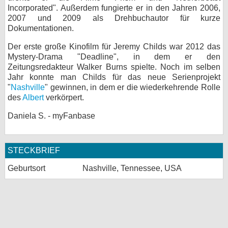
Incorporated". Außerdem fungierte er in den Jahren 2006,
bei X
2007 und 2009 als Drehbuchautor für kurze
Dokumentationen.
bei Facebook
Der erste große Kinofilm für Jeremy Childs war 2012 das
Mystery-Drama "Deadline", in dem er den
Zeitungsredakteur Walker Burns spielte. Noch im selben
Kontakt
Jahr konnte man Childs für das neue Serienprojekt
"
Nashville
" gewinnen, in dem er die wiederkehrende Rolle
Nutzungsbedingungen
des
Albert
verkörpert.
Datenschutz
Daniela S. - myFanbase
Cookie-Einstellungen
STECKBRIEF
Impressum
Geburtsort
Nashville, Tennessee, USA
Desktop-Ansicht
myFanbase