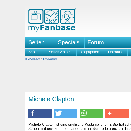
Serien
Specials
Forum
Spoiler
Serien A bis Z
Biographien
Upfronts
myFanbase
»
Biographien
Michele Clapton
Michele Clapton ist eine englische Kostümbildnerin. Sie hat sc
Serien mitgewirkt, unter anderem in den erfolgreichen Pr