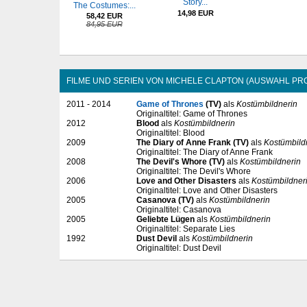
Story...
The Costumes:...
14,98 EUR
58,42 EUR
84,95 EUR
FILME UND SERIEN VON MICHELE CLAPTON (AUSWAHL PR
2011 - 2014
Game of Thrones
(TV)
als
Kostümbildnerin
Originaltitel: Game of Thrones
2012
Blood
als
Kostümbildnerin
Originaltitel: Blood
2009
The Diary of Anne Frank (TV)
als
Kostümbild
Originaltitel: The Diary of Anne Frank
2008
The Devil's Whore (TV)
als
Kostümbildnerin
Originaltitel: The Devil's Whore
2006
Love and Other Disasters
als
Kostümbildner
Originaltitel: Love and Other Disasters
2005
Casanova (TV)
als
Kostümbildnerin
Originaltitel: Casanova
2005
Geliebte Lügen
als
Kostümbildnerin
Originaltitel: Separate Lies
1992
Dust Devil
als
Kostümbildnerin
Originaltitel: Dust Devil