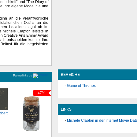
nnlichkeit" und "The Diary of
sie ihre eigene Modelinie und
ginn an die verantwortliche
elalterlichen Outfits an die
nen Locations, egal ob im
 Michele Clapton leistete in
den Creative Arts Emmy Award
 sich entscheiden konnte. Ihre
elfast für die begeisterten
BEREICHE
Partnerlinks zu
Game of Thrones
-47%
LINKS
obert
Michele Clapton in der Internet Movie Da