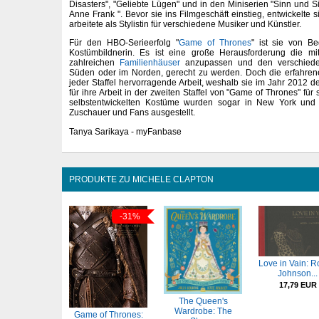
Disasters", "Geliebte Lügen" und in den Miniserien "Sinn und Si
Anne Frank ". Bevor sie ins Filmgeschäft einstieg, entwickelte 
arbeitete als Stylistin für verschiedene Musiker und Künstler.
Für den HBO-Serieerfolg "
Game of Thrones
" ist sie von Be
Kostümbildnerin. Es ist eine große Herausforderung die mitt
zahlreichen
Familienhäuser
anzupassen und den verschiede
Süden oder im Norden, gerecht zu werden. Doch die erfahrene
jeder Staffel hervorragende Arbeit, weshalb sie im Jahr 2012 
für ihre Arbeit in der zweiten Staffel von "Game of Thrones" für
selbstentwickelten Kostüme wurden sogar in New York und B
Zuschauer und Fans ausgestellt.
Tanya Sarikaya - myFanbase
PRODUKTE ZU MICHELE CLAPTON
-31%
Love in Vain: R
Johnson...
17,79 EUR
The Queen's
Wardrobe: The
Game of Thrones: