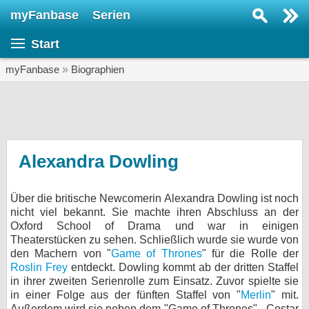
myFanbase
Serien
Serie suchen...
Start
Home
SERIEN
myFanbase
»
Biographien
Serien
Kolumnen
Interviews
Alexandra Dowling
Veranstaltungen
Über die britische Newcomerin Alexandra Dowling ist noch
KULTUR
nicht viel bekannt. Sie machte ihren Abschluss an der
Specials
Oxford School of Drama und war in einigen
Theaterstücken zu sehen. Schließlich wurde sie wurde von
SERVICE
den Machern von "
Game of Thrones
" für die Rolle der
Roslin Frey
entdeckt. Dowling kommt ab der dritten Staffel
Gewinnspiele
in ihrer zweiten Serienrolle zum Einsatz. Zuvor spielte sie
in einer Folge aus der fünften Staffel von "
Merlin
" mit.
Forum
Außerdem wird sie neben dem "Game of Thrones" - Costar