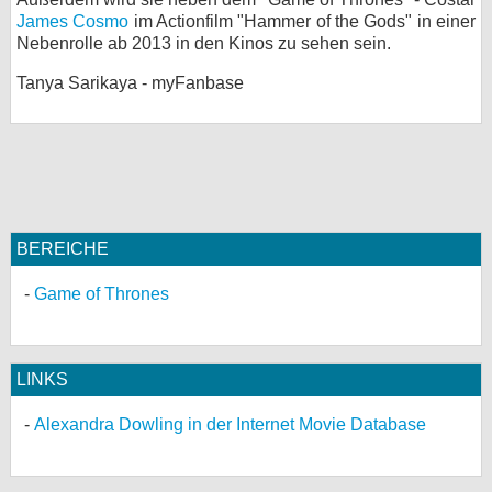
James Cosmo
im Actionfilm "Hammer of the Gods" in einer
bei X
Nebenrolle ab 2013 in den Kinos zu sehen sein.
bei Facebook
Tanya Sarikaya - myFanbase
Kontakt
Nutzungsbedingungen
Datenschutz
BEREICHE
Cookie-Einstellungen
Game of Thrones
Impressum
Desktop-Ansicht
LINKS
myFanbase
Alexandra Dowling in der Internet Movie Database