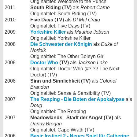
Originaltitel: Welcome to the Punch
2011
South Riding (TV)
als
Robert Carne
Originaltitel: South Riding (TV)
2010
Five Days (TV)
als
DI Mal Craig
Originaltitel: Five Days (TV)
2009
Yorkshire Killer
als
Maurice Jobson
Originaltitel: Yorkshire Killer
2008
Die Schwester der Königin
als
Duke of
Norfolk
Originaltitel: The Other Boleyn Girl
2008
Doctor Who
(TV)
als
Jackson Lake
Originaltitel: Doctor Who (#?.?? The Next
Doctor) (TV)
2008
Sinn und Sinnlichkeit (TV)
als
Colonel
Brandon
Originaltitel: Sense & Sensibility (TV)
2007
The Reaping - Die Boten der Apokalypse
als
Doug
Originaltitel: The Reaping
2007
Meadowlands - Stadt der Angst (TV)
als
Danny Brogan
Originaltitel: Cape Wrath (TV)
2006
Basic Instinct 2 - Neues Spiel für Catherine