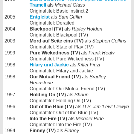
Tramell
als
Michael Glass
Originaltitel: Basic Instinct 2
2005
Entgleist
als
Sam Griffin
Originaltitel: Derailed
2004
Blackpool (TV)
als
Ripley Holden
Originaltitel: Blackpool (TV)
2003
Mord auf Seite eins (TV)
als
Stephen Collins
Originaltitel: State of Play (TV)
1999
Pure Wickedness (TV)
als
Frank Healy
Originaltitel: Pure Wickedness (TV)
1998
Hilary und Jackie
als
Kiffer Finzi
Originaltitel: Hilary and Jackie
1998
Our Mutual Friend (TV)
als
Bradley
Headstone
Originaltitel: Our Mutual Friend (TV)
1997
Holding On (TV)
als
Shaun
Originaltitel: Holding On (TV)
1996
Out of the Blue (TV)
als
D.S. Jim 'Lew' Llewyn
Originaltitel: Out of the Blue (TV)
1996
Into the Fire (TV)
als
Michael Ride
Originaltitel: Into the Fire (TV)
1994
Finney (TV)
als
Finney