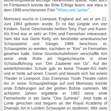
beziehungsweise wichtige Nebenrollen spielte. Aber auch
im Filmbereich konnte der Brite Erfolge feiern, wie etwa in
bei X
dem 1998 erschienenen Film "
Hilary und Jackie
".
bei Facebook
Morrissey wuchs in Liverpool, England auf, wo er am 21.
Juni 1964 geboren wurde. Er ist das jüngste von vier
Kindern. Seine Geschwister heißen Tony, Paul und Karen.
Kontakt
Als Kind war er sehr an Film und Fernsehen interessiert.
Sein Idol war Gene Kelly, ein berühmter amerikanischer
Schauspieler und Sänger. 1969 beschloss er,
Nutzungsbedingungen
Schauspieler zu werden, nachdem er "Kes" im Fernsehen
gesehen hatte. Seine Grundschullehrerin verschaffte ihm
Datenschutz
seine erste Rolle als Vogelscheuche in einer
Schulaufführung von "Der Zauberer von Oz". Auf der
Cookie-Einstellungen
weiterführenden Schule gab es keine Theater-AG mehr
und er hörte auf einen Cousin und bewarb sich bei einem
Impressum
Theater in Liverpool. Das Everyman Youth Theatre nahm
ihn in seine Schauspielriege auf und Morrissey konnte
Desktop-Ansicht
erste Erfahrungen auf der großen Bühne sammeln. Mit
myFanbase
achtzehn Jahren ergatterte er 1983 seine erste
Fernsehrolle in der Serie "One Summer". Jetzt hatte er
Lunte gerochen und begann an der Royal Academy of
Dramatic Art in London Schauspiel zu studieren. Wie viele