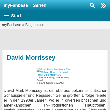
myFanbase
Serien
Serie suchen...
Start
Home
SERIEN
myFanbase
»
Biographien
Serien
Kolumnen
Interviews
David Morrissey
Veranstaltungen
KULTUR
David Morrissey, The Walking
Specials
Dead
© Frank Ockenfels/AMC
SERVICE
David Mark Morrissey ist ein überaus bekannter britischer
Schauspieler und Regisseur. Seine größten Erfolge feierte
Gewinnspiele
er in den 1990er Jahren, wo er in diversen britischen und
amerikanischen TV-Produktionen Hauptrollen,
Forum