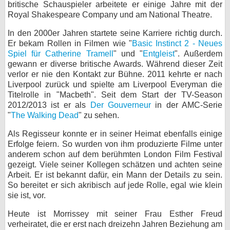
britische Schauspieler arbeitete er einige Jahre mit der
Royal Shakespeare Company und am National Theatre.
In den 2000er Jahren startete seine Karriere richtig durch.
Er bekam Rollen in Filmen wie "
Basic Instinct 2 - Neues
Spiel für Catherine Tramell
" und "
Entgleist
". Außerdem
gewann er diverse britische Awards. Während dieser Zeit
verlor er nie den Kontakt zur Bühne. 2011 kehrte er nach
Liverpool zurück und spielte am Liverpool Everyman die
Titelrolle in "Macbeth". Seit dem Start der TV-Season
2012/2013 ist er als
Der Gouverneur
in der AMC-Serie
"
The Walking Dead
" zu sehen.
Als Regisseur konnte er in seiner Heimat ebenfalls einige
Erfolge feiern. So wurden von ihm produzierte Filme unter
anderem schon auf dem berühmten London Film Festival
gezeigt. Viele seiner Kollegen schätzen und achten seine
Arbeit. Er ist bekannt dafür, ein Mann der Details zu sein.
So bereitet er sich akribisch auf jede Rolle, egal wie klein
sie ist, vor.
Heute ist Morrissey mit seiner Frau Esther Freud
verheiratet, die er erst nach dreizehn Jahren Beziehung am