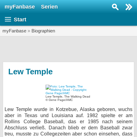
myFanbase
Serien
Serie suchen...
Start
Home
SERIEN
myFanbase
»
Biographien
Serien
Kolumnen
Interviews
Lew Temple
Veranstaltungen
KULTUR
Lew Temple, The Walking Dead
Specials
© Gene Page/AMC
Lew Temple wurde in Kotzebue, Alaska geboren, wuchs
SERVICE
aber in Texas und Louisiana auf. 1982 spielte er am
Gewinnspiele
Rollins College Baseball, das er 1985 nach seinem
Abschluss verließ. Danach blieb er dem Baseball zwar
Forum
treu, musste zu Collegezeiten aber schon einsehen, dass