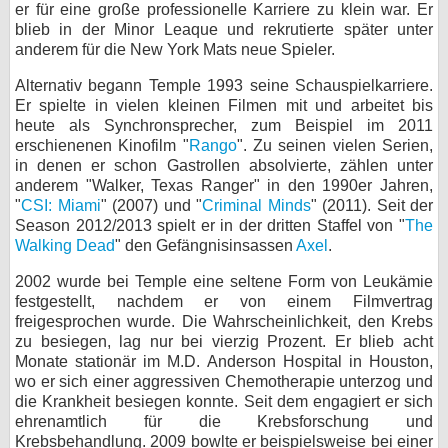
er für eine große professionelle Karriere zu klein war. Er
bei X
blieb in der Minor Leaque und rekrutierte später unter
anderem für die New York Mats neue Spieler.
bei Facebook
Alternativ begann Temple 1993 seine Schauspielkarriere.
Er spielte in vielen kleinen Filmen mit und arbeitet bis
heute als Synchronsprecher, zum Beispiel im 2011
Kontakt
erschienenen Kinofilm "
Rango
". Zu seinen vielen Serien,
in denen er schon Gastrollen absolvierte, zählen unter
Nutzungsbedingungen
anderem "Walker, Texas Ranger" in den 1990er Jahren,
"
CSI: Miami
" (2007) und "
Criminal Minds
" (2011). Seit der
Datenschutz
Season 2012/2013 spielt er in der dritten Staffel von "
The
Walking Dead
" den Gefängnisinsassen
Axel
.
Cookie-Einstellungen
2002 wurde bei Temple eine seltene Form von Leukämie
festgestellt, nachdem er von einem Filmvertrag
Impressum
freigesprochen wurde. Die Wahrscheinlichkeit, den Krebs
zu besiegen, lag nur bei vierzig Prozent. Er blieb acht
Desktop-Ansicht
Monate stationär im M.D. Anderson Hospital in Houston,
myFanbase
wo er sich einer aggressiven Chemotherapie unterzog und
die Krankheit besiegen konnte. Seit dem engagiert er sich
ehrenamtlich für die Krebsforschung und
Krebsbehandlung. 2009 bowlte er beispielsweise bei einer