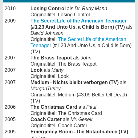
2010
Losing Control
als
Dr. Rudy Mann
Originaltitel: Losing Control
2009
The Secret Life of the American Teenager
(#1.23 And Unto Us, a Child Is Born) (TV)
als
David Johnson
Originaltitel:
The Secret Life of the American
Teenager
(#1.23 And Unto Us, a Child Is Born)
(TV)
2007
The Brass Teapot
als
John
Originaltitel: The Brass Teapot
2007
Look
als
Marty
Originaltitel: Look
2007
Medium - Nichts bleibt verborgen (TV)
als
MorganTurley
Originaltitel: Medium (#3.09 Better Off Dead)
(TV)
2006
The Christmas Card
als
Paul
Originaltitel: The Christmas Card
2005
Coach Carter
als
Mr. Gesek
Originaltitel: Coach Carter
2005
Emergency Room - Die Notaufnahme (TV)
als
Lou