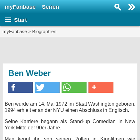
myFanbase
Serien
Serie suchen...
Start
Home
SERIEN
myFanbase
»
Biographien
Serien
Kolumnen
Interviews
Ben Weber
Veranstaltungen
KULTUR
Specials
Ben wurde am 14. Mai 1972 im Staat Washington geboren.
1994 erhielt er an der NYU einen Abschluss in Englisch.
SERVICE
Seine Karriere begann als Stand-up Comedian in New
Gewinnspiele
York Mitte der 90er Jahre.
Forum
Man kennt ihn von seinen Rollen in Kinofilmen wie