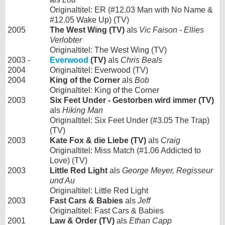
Originaltitel: ER (#12.03 Man with No Name &
#12.05 Wake Up) (TV)
2005
The West Wing (TV)
als
Vic Faison - Ellies
Verlobter
Originaltitel: The West Wing (TV)
2003 -
Everwood
(TV)
als
Chris Beals
2004
Originaltitel: Everwood (TV)
2004
King of the Corner
als
Bob
Originaltitel: King of the Corner
2003
Six Feet Under - Gestorben wird immer (TV)
als
Hiking Man
Originaltitel: Six Feet Under (#3.05 The Trap)
(TV)
2003
Kate Fox & die Liebe (TV)
als
Craig
Originaltitel: Miss Match (#1.06 Addicted to
Love) (TV)
2003
Little Red Light
als
George Meyer, Regisseur
und Au
Originaltitel: Little Red Light
2003
Fast Cars & Babies
als
Jeff
Originaltitel: Fast Cars & Babies
2001
Law & Order (TV)
als
Ethan Capp