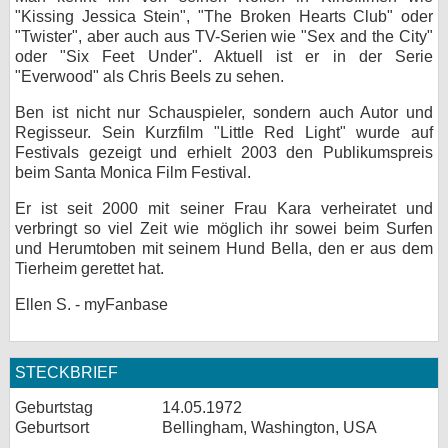
"Kissing Jessica Stein", "The Broken Hearts Club" oder
bei X
"Twister", aber auch aus TV-Serien wie "Sex and the City"
oder "Six Feet Under". Aktuell ist er in der Serie
bei Facebook
"Everwood" als Chris Beels zu sehen.
Ben ist nicht nur Schauspieler, sondern auch Autor und
Regisseur. Sein Kurzfilm "Little Red Light" wurde auf
Kontakt
Festivals gezeigt und erhielt 2003 den Publikumspreis
beim Santa Monica Film Festival.
Nutzungsbedingungen
Er ist seit 2000 mit seiner Frau Kara verheiratet und
Datenschutz
verbringt so viel Zeit wie möglich ihr sowei beim Surfen
und Herumtoben mit seinem Hund Bella, den er aus dem
Cookie-Einstellungen
Tierheim gerettet hat.
Ellen S. - myFanbase
Impressum
Desktop-Ansicht
myFanbase
STECKBRIEF
Geburtstag
14.05.1972
Geburtsort
Bellingham, Washington, USA