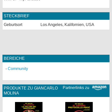
bei X
STECKBRIEF
bei Facebook
Geburtsort
Los Angeles, Kalifornien, USA
Kontakt
Nutzungsbedingungen
Datenschutz
BEREICHE
Cookie-Einstellungen
Community
Impressum
Desktop-Ansicht
Partnerlinks zu
PRODUKTE ZU GIANCARLO
myFanbase
MOLINA