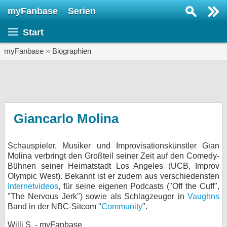
myFanbase
Serien
Serie suchen...
Start
Home
SERIEN
myFanbase
»
Biographien
Serien
Kolumnen
Interviews
Giancarlo Molina
Veranstaltungen
Schauspieler, Musiker und Improvisationskünstler Gian
KULTUR
Molina verbringt den Großteil seiner Zeit auf den Comedy-
Specials
Bühnen seiner Heimatstadt Los Angeles (UCB, Improv
Olympic West). Bekannt ist er zudem aus verschiedensten
SERVICE
Internetvideos
, für seine eigenen Podcasts ("Off the Cuff",
"The Nervous Jerk") sowie als Schlagzeuger in
Vaughns
Gewinnspiele
Band in der NBC-Sitcom "
Community
".
Forum
Willi S. - myFanbase