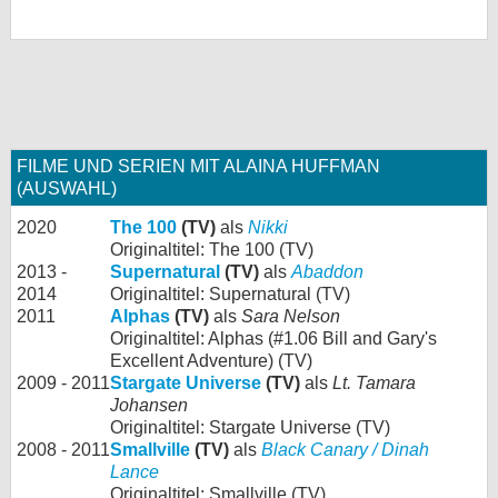
FILME UND SERIEN MIT ALAINA HUFFMAN
(AUSWAHL)
2020
The 100
(TV)
als
Nikki
Originaltitel: The 100 (TV)
2013 -
Supernatural
(TV)
als
Abaddon
2014
Originaltitel: Supernatural (TV)
2011
Alphas
(TV)
als
Sara Nelson
Originaltitel: Alphas (#1.06 Bill and Gary's
Excellent Adventure) (TV)
2009 - 2011
Stargate Universe
(TV)
als
Lt. Tamara
Johansen
Originaltitel: Stargate Universe (TV)
2008 - 2011
Smallville
(TV)
als
Black Canary / Dinah
Lance
Originaltitel: Smallville (TV)