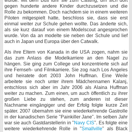
würde. Mit dem Bus fuhr sie zum Casting, um sich dort
gegen hunderte andere Kinder durchzusetzen und die
bei X
Rolle zu bekommen. Doch nachdem sie in einem weiteren
Piloten mitgespielt hatte, beschloss sie, dass sie erst
bei Facebook
einmal weiter zur Schule gehen wollte. Das änderte sich,
als sie kurz darauf von einem Modelscout angesprochen
wurde. Von da an modelte sie neben der Schule und lief
Kontakt
auch in Japan und Europa über den Catwalk.
Als ihre Eltern von Kanada in die USA zogen, nahm sie
Nutzungsbedingungen
das zum Anlass die Modelkarriere an den Nagel zu
hängen. Sie ging zum College und konzentrierte sich auf
Datenschutz
ihre Fernseh- und Filmkarriere. Sie zog nach Los Angeles
und heiratete dort 2003 John Huffman. Eine Weile
Cookie-Einstellungen
arbeitete sie noch unter ihrem Mädchennamen Kalanj,
entschloss sich aber im Jahr 2006 als Alaina Huffman
Impressum
weiter zu machen. Zum einen, um auch öffentlich zu ihrer
großen Liebe zu stehen, zum anderen ist dieser
Desktop-Ansicht
Nachname eingängiger und der Erfolg folgte kurze Zeit
myFanbase
später. 2007 übernahm sie eine wiederkehrende Gastrolle
in der kanadischen Serie "Painkiller Jane". Im selben Jahr
war sie auch Gastdarstellerin in "
Navy CIS
". Es folgte eine
weitere wiederkehrende Rolle in "
Smallville
" als Black