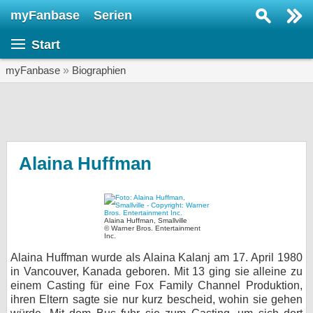
myFanbase
Serien
Serie suchen...
Start
Home
SERIEN
myFanbase
»
Biographien
Serien
Kolumnen
Interviews
Alaina Huffman
Veranstaltungen
KULTUR
Alaina Huffman, Smallville
Specials
© Warner Bros. Entertainment
Inc.
SERVICE
Alaina Huffman wurde als Alaina Kalanj am 17. April 1980
in Vancouver, Kanada geboren. Mit 13 ging sie alleine zu
Gewinnspiele
einem Casting für eine Fox Family Channel Produktion,
ihren Eltern sagte sie nur kurz bescheid, wohin sie gehen
Forum