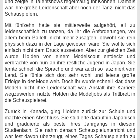
und zeigte in Talentshows regelmäßig ihr Können. Damals
war ihre große Leidenschaft aber noch der Tanz, nicht das
bei X
Schauspielern.
bei Facebook
Mit fünfzehn hatte sie mittlerweile aufgehört, all zu
leidenschaftlich zu tanzen, da ihr die Anforderungen, vor
allem beim Ballett, nicht mehr zusagten, obwohl sie rein
Kontakt
physisch dazu in der Lage gewesen wäre. Sie wollte sich
einfach nicht dem Druck aussetzen. Aber zur gleichen Zeit
Nutzungsbedingungen
wurde Holden von einem Modelscout entdeckt und
verbrachte von nun an ihre restliche Jugend in Japan. Sie
lernte schnell die Sprache und war auch so fasziniert vom
Datenschutz
Land. Sie fühlte sich dort sehr wohl und feierte große
Erfolge in der Modelwelt. Doch ihr wurde schnell klar, dass
Cookie-Einstellungen
Modeln nicht ihre Leidenschaft war. Anstatt ihre Karriere
wegzuwerfen, nutzte Holden die Modeljobs als Trittbrett in
Impressum
die Schauspielerei.
Desktop-Ansicht
Zurück in Kanada, ging Holden zurück zur Schule und
myFanbase
machte einen Abschluss. Sie studierte daraufhin Japanisch
und graduierte als beste ihres Jahrgangs in diesem
Studienfach. Sie nahm danach Schauspielunterricht und
war fest davon überzeugt, eines Tages Schauspielerin zu