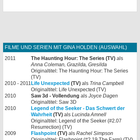
FILME UND SERIEN MIT GINA HOLDEN (AUSWAHL)
2011
The Haunting Hour: The Series (TV)
als
Anna Coleman, Grazilda, Gresilda
Originaltitel: The Haunting Hour: The Series
(TV)
2010 - 2011
Life Unexpected
(TV)
als
Trina Campbell
Originaltitel: Life Unexpected (TV)
2010
Saw 3d - Vollendung
als
Joyce Dagen
Originaltitel: Saw 3D
2010
Legend of the Seeker - Das Schwert der
Wahrheit
(TV)
als
Lucinda Amnell
Originaltitel: Legend of the Seeker (#2.07
Resurrection) (TV)
2009
Flashpoint
(TV)
als
Rachel Simpson
Originaltitel: Flashpoint (#2.19 The Farm) (TV)