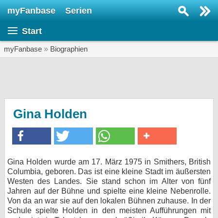
myFanbase
Serien
Serie suchen...
Start
Home
SERIEN
myFanbase
»
Biographien
Serien
Kolumnen
Interviews
Gina Holden
Veranstaltungen
KULTUR
Specials
Gina Holden wurde am 17. März 1975 in Smithers, British
Columbia, geboren. Das ist eine kleine Stadt im äußersten
SERVICE
Westen des Landes. Sie stand schon im Alter von fünf
Gewinnspiele
Jahren auf der Bühne und spielte eine kleine Nebenrolle.
Von da an war sie auf den lokalen Bühnen zuhause. In der
Schule spielte Holden in den meisten Aufführungen mit
Forum