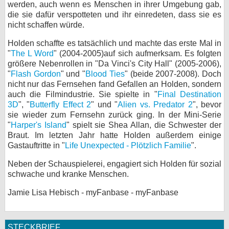
werden, auch wenn es Menschen in ihrer Umgebung gab,
die sie dafür verspotteten und ihr einredeten, dass sie es
nicht schaffen würde.
Holden schaffte es tatsächlich und machte das erste Mal in
"
The L Word
" (2004-2005)auf sich aufmerksam. Es folgten
größere Nebenrollen in "Da Vinci's City Hall" (2005-2006),
"
Flash Gordon
" und "
Blood Ties
" (beide 2007-2008). Doch
nicht nur das Fernsehen fand Gefallen an Holden, sondern
auch die Filmindustrie. Sie spielte in "
Final Destination
3D
", "
Butterfly Effect 2
" und "
Alien vs. Predator 2
", bevor
sie wieder zum Fernsehn zurück ging. In der Mini-Serie
"
Harper's Island
" spielt sie Shea Allan, die Schwester der
Braut. Im letzten Jahr hatte Holden außerdem einige
Gastauftritte in "
Life Unexpected - Plötzlich Familie
".
Neben der Schauspielerei, engagiert sich Holden für sozial
schwache und kranke Menschen.
Jamie Lisa Hebisch - myFanbase - myFanbase
STECKBRIEF