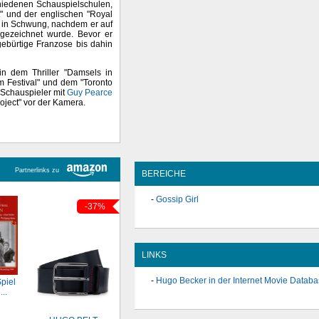
hiedenen Schauspielschulen,
t" und der englischen "Royal
g in Schwung, nachdem er auf
gezeichnet wurde. Bevor er
 gebürtige Franzose bis dahin
in dem Thriller "Damsels in
lm Festival" und dem "Toronto
 Schauspieler mit
Guy Pearce
oject" vor der Kamera.
Partnerlinks zu
BEREICHE
Gossip Girl
-37%
LINKS
Hugo Becker in der Internet Movie Datab
piel
..