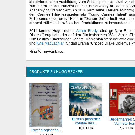
absolvierte seine Ausbildung zum Schauspieler an zwei versc
zum einen an der französischen "Conservatory of Dramatic Ar
Academy of Dramatic Art". Ab 2010 kam seine Karriere so richti
den Cannes Film-Festspielen als "Young Cannes Talent" aus
2010 seine erste große Rolle in "Gossip Girl" erhielt, war der
ausschließlich in französischen Produktionen zu bewundern.
2011 konnte Hugo, neben
Adam Brody
, eine größere Rolle 
Distress" ergattern, der auf den Filmfestspielen "68th Venice Fi
Film Festival" überzeugen konnte. Momentan steht der attraktive
und
Kyle MacLachlan
für das Drama "Untitled Drake Doremus Pr
Nina V. - myFanbase
PRODUKTE ZU HUGO BECKER
Et vous passerez
Jedermann-d.S
comme des...
Vom Sterben.
0,00 EUR
7,65 EUR
Psychologisches...
2,90 EUR