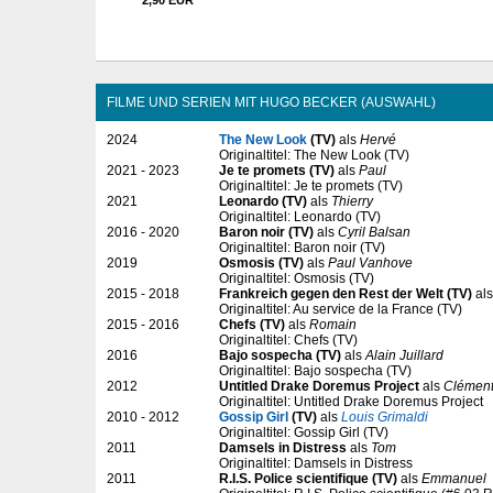
FILME UND SERIEN MIT HUGO BECKER (AUSWAHL)
2024
The New Look
(TV)
als
Hervé
Originaltitel: The New Look (TV)
2021 - 2023
Je te promets (TV)
als
Paul
Originaltitel: Je te promets (TV)
2021
Leonardo (TV)
als
Thierry
Originaltitel: Leonardo (TV)
2016 - 2020
Baron noir (TV)
als
Cyril Balsan
Originaltitel: Baron noir (TV)
2019
Osmosis (TV)
als
Paul Vanhove
Originaltitel: Osmosis (TV)
2015 - 2018
Frankreich gegen den Rest der Welt (TV)
al
Originaltitel: Au service de la France (TV)
2015 - 2016
Chefs (TV)
als
Romain
Originaltitel: Chefs (TV)
2016
Bajo sospecha (TV)
als
Alain Juillard
Originaltitel: Bajo sospecha (TV)
2012
Untitled Drake Doremus Project
als
Clémen
Originaltitel: Untitled Drake Doremus Project
2010 - 2012
Gossip Girl
(TV)
als
Louis Grimaldi
Originaltitel: Gossip Girl (TV)
2011
Damsels in Distress
als
Tom
Originaltitel: Damsels in Distress
2011
R.I.S. Police scientifique (TV)
als
Emmanuel