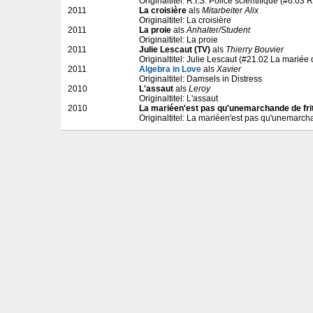
Originaltitel: R.I.S. Police scientifique (#6.0
2011
La croisière
als
Mitarbeiter Alix
Originaltitel: La croisière
2011
La proie
als
Anhalter/Student
Originaltitel: La proie
2011
Julie Lescaut (TV)
als
Thierry Bouvier
Originaltitel: Julie Lescaut (#21.02 La mariée
2011
Algebra in Love
als
Xavier
Originaltitel: Damsels in Distress
2010
L'assaut
als
Leroy
Originaltitel: L'assaut
2010
La mariéen'est pas qu'unemarchande de fri
Originaltitel: La mariéen'est pas qu'unemarcha