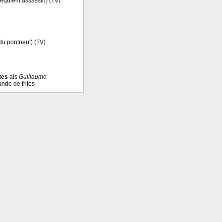
3 Requiem assassin) (TV)
 du pontneuf) (TV)
tes
als
Guillaume
nde de frites