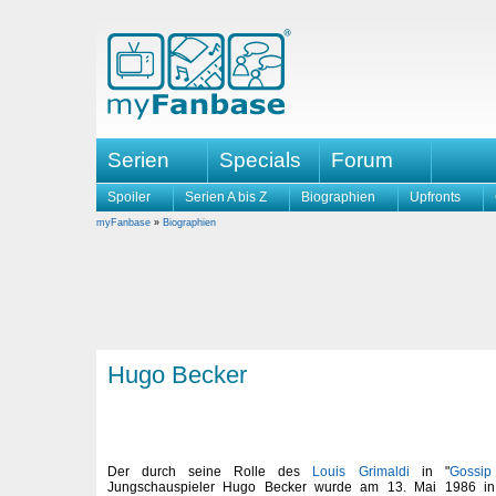
Serien
Specials
Forum
Spoiler
Serien A bis Z
Biographien
Upfronts
myFanbase
»
Biographien
Hugo Becker
Der durch seine Rolle des
Louis Grimaldi
in "
Gossip
Jungschauspieler Hugo Becker wurde am 13. Mai 1986 in