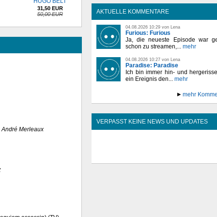
HUGO BELT
31,50 EUR
AKTUELLE KOMMENTARE
50,00 EUR
04.08.2026 10:29 von Lena
Furious: Furious
Ja, die neueste Episode war ge
schon zu streamen,...
mehr
04.08.2026 10:27 von Lena
Paradise: Paradise
Ich bin immer hin- und hergeriss
ein Ereignis den...
mehr
mehr Komme
VERPASST KEINE NEWS UND UPDATES
s
André Merleaux
t