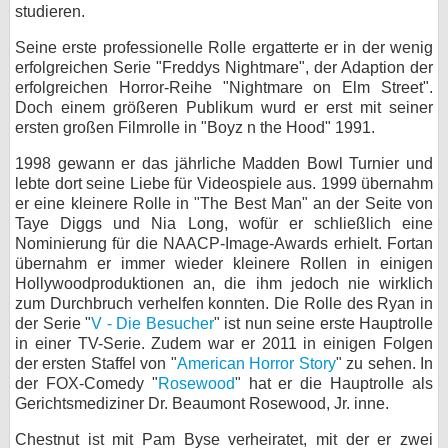
studieren.
bei X
Seine erste professionelle Rolle ergatterte er in der wenig
erfolgreichen Serie "Freddys Nightmare", der Adaption der
bei Facebook
erfolgreichen Horror-Reihe "Nightmare on Elm Street".
Doch einem größeren Publikum wurd er erst mit seiner
ersten großen Filmrolle in "Boyz n the Hood" 1991.
Kontakt
1998 gewann er das jährliche Madden Bowl Turnier und
Nutzungsbedingungen
lebte dort seine Liebe für Videospiele aus. 1999 übernahm
er eine kleinere Rolle in "The Best Man" an der Seite von
Datenschutz
Taye Diggs und Nia Long, wofür er schließlich eine
Nominierung für die NAACP-Image-Awards erhielt. Fortan
übernahm er immer wieder kleinere Rollen in einigen
Cookie-Einstellungen
Hollywoodproduktionen an, die ihm jedoch nie wirklich
zum Durchbruch verhelfen konnten. Die Rolle des Ryan in
Impressum
der Serie "
V - Die Besucher
" ist nun seine erste Hauptrolle
Desktop-Ansicht
in einer TV-Serie. Zudem war er 2011 in einigen Folgen
der ersten Staffel von "
American Horror Story
" zu sehen. In
myFanbase
der FOX-Comedy "
Rosewood
" hat er die Hauptrolle als
Gerichtsmediziner Dr. Beaumont Rosewood, Jr. inne.
Chestnut ist mit Pam Byse verheiratet, mit der er zwei