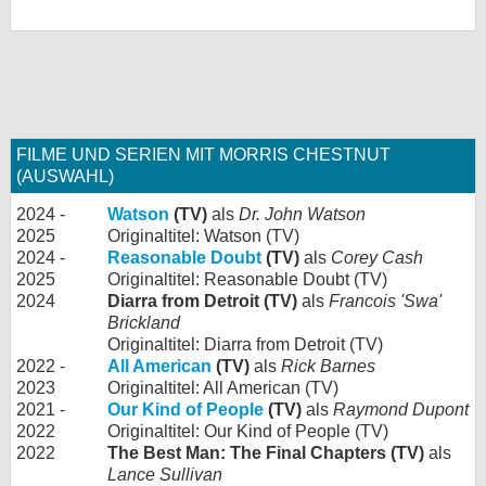
FILME UND SERIEN MIT MORRIS CHESTNUT
(AUSWAHL)
2024 -
Watson
(TV)
als
Dr. John Watson
2025
Originaltitel: Watson (TV)
2024 -
Reasonable Doubt
(TV)
als
Corey Cash
2025
Originaltitel: Reasonable Doubt (TV)
2024
Diarra from Detroit (TV)
als
Francois 'Swa'
Brickland
Originaltitel: Diarra from Detroit (TV)
2022 -
All American
(TV)
als
Rick Barnes
2023
Originaltitel: All American (TV)
2021 -
Our Kind of People
(TV)
als
Raymond Dupont
2022
Originaltitel: Our Kind of People (TV)
2022
The Best Man: The Final Chapters (TV)
als
Lance Sullivan