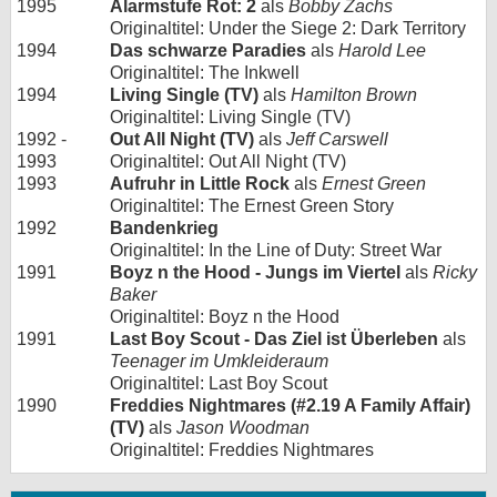
1995
Alarmstufe Rot: 2
als
Bobby Zachs
Originaltitel: Under the Siege 2: Dark Territory
1994
Das schwarze Paradies
als
Harold Lee
Originaltitel: The Inkwell
1994
Living Single (TV)
als
Hamilton Brown
Originaltitel: Living Single (TV)
1992 -
Out All Night (TV)
als
Jeff Carswell
1993
Originaltitel: Out All Night (TV)
1993
Aufruhr in Little Rock
als
Ernest Green
Originaltitel: The Ernest Green Story
1992
Bandenkrieg
Originaltitel: In the Line of Duty: Street War
1991
Boyz n the Hood - Jungs im Viertel
als
Ricky
Baker
Originaltitel: Boyz n the Hood
1991
Last Boy Scout - Das Ziel ist Überleben
als
Teenager im Umkleideraum
Originaltitel: Last Boy Scout
1990
Freddies Nightmares (#2.19 A Family Affair)
(TV)
als
Jason Woodman
Originaltitel: Freddies Nightmares