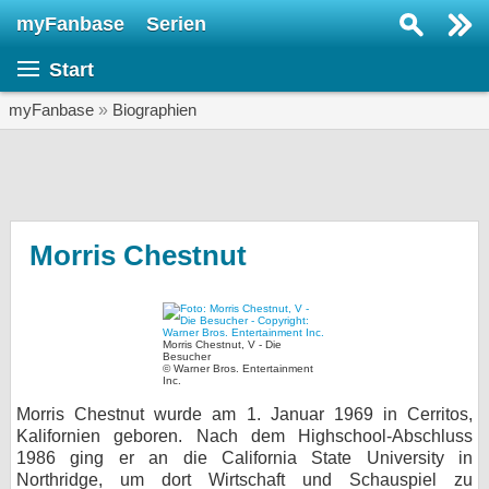
myFanbase
Serien
Serie suchen...
Start
Home
SERIEN
myFanbase
»
Biographien
Serien
Kolumnen
Interviews
Morris Chestnut
Veranstaltungen
KULTUR
Morris Chestnut, V - Die
Specials
Besucher
© Warner Bros. Entertainment
Inc.
SERVICE
Morris Chestnut wurde am 1. Januar 1969 in Cerritos,
Gewinnspiele
Kalifornien geboren. Nach dem Highschool-Abschluss
1986 ging er an die California State University in
Forum
Northridge, um dort Wirtschaft und Schauspiel zu