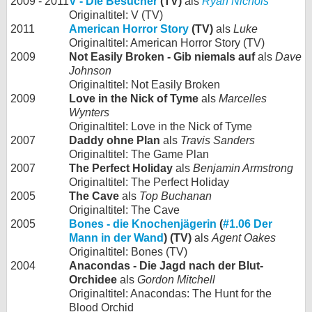
2009 - 2011
V - Die Besucher
(TV)
als
Ryan Nichols
Originaltitel: V (TV)
2011
American Horror Story
(TV)
als
Luke
Originaltitel: American Horror Story (TV)
2009
Not Easily Broken - Gib niemals auf
als
Dave
Johnson
Originaltitel: Not Easily Broken
2009
Love in the Nick of Tyme
als
Marcelles
Wynters
Originaltitel: Love in the Nick of Tyme
2007
Daddy ohne Plan
als
Travis Sanders
Originaltitel: The Game Plan
2007
The Perfect Holiday
als
Benjamin Armstrong
Originaltitel: The Perfect Holiday
2005
The Cave
als
Top Buchanan
Originaltitel: The Cave
2005
Bones - die Knochenjägerin
(
#1.06 Der
Mann in der Wand
) (TV)
als
Agent Oakes
Originaltitel: Bones (TV)
2004
Anacondas - Die Jagd nach der Blut-
Orchidee
als
Gordon Mitchell
Originaltitel: Anacondas: The Hunt for the
Blood Orchid