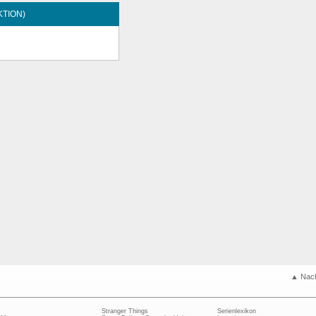
KTION)
▲ Nac
Stranger Things
Serienlexikon