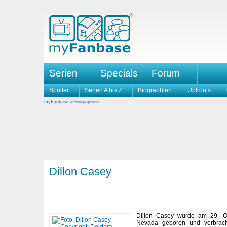
Serien
Specials
Forum
Spoiler
Serien A bis Z
Biographien
Upfronts
myFanbase
»
Biographien
Dillon Casey
Dillon Casey wurde am 29. O
Nevada geboren und verbrach