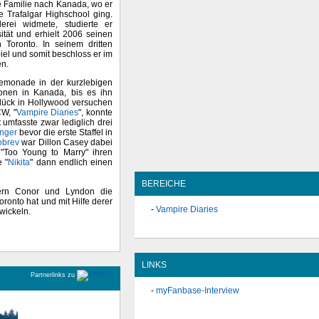
ne Familie nach Kanada, wo er
le Trafalgar Highschool ging.
erei widmete, studierte er
sität und erhielt 2006 seinen
 Toronto. In seinem dritten
iel und somit beschloss er im
en.
 Lemonade in der kurzlebigen
tionen in Kanada, bis es ihn
Glück in Hollywood versuchen
W, "
Vampire Diaries
", konnte
tt umfasste zwar lediglich drei
anger
bevor die erste Staffel in
obrev
war Dillon Casey dabei
"Too Young to Marry" ihren
 "
Nikita
" dann endlich einen
BEREICHE
dern Conor und Lyndon die
oronto hat und mit Hilfe derer
Vampire Diaries
wickeln.
LINKS
Partnerlinks zu
myFanbase-Interview