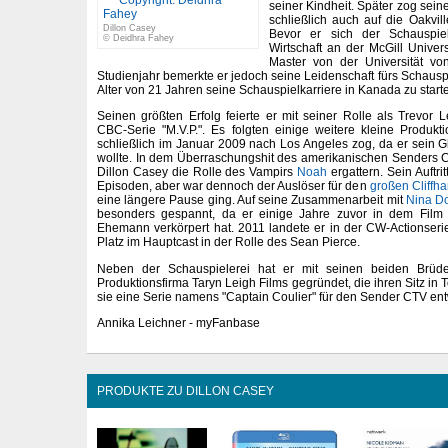
seiner Kindheit. Später zog sei
schließlich auch auf die Oakvil
Dillon Casey
Bevor er sich der Schauspiel
© Deidhra Fahey
Wirtschaft an der McGill Univer
Master von der Universität von
Studienjahr bemerkte er jedoch seine Leidenschaft fürs Schausp
Alter von 21 Jahren seine Schauspielkarriere in Kanada zu start
Seinen größten Erfolg feierte er mit seiner Rolle als Trevor
CBC-Serie "M.V.P.". Es folgten einige weitere kleine Produk
schließlich im Januar 2009 nach Los Angeles zog, da er sein 
wollte. In dem Überraschungshit des amerikanischen Senders C
Dillon Casey die Rolle des Vampirs
Noah
ergattern. Sein Auftri
Episoden, aber war dennoch der Auslöser für den
großen Cliffh
eine längere Pause ging. Auf seine Zusammenarbeit mit
Nina D
besonders gespannt, da er einige Jahre zuvor in dem Film 
Ehemann verkörpert hat. 2011 landete er in der CW-Actionserie
Platz im Hauptcast in der Rolle des Sean Pierce.
Neben der Schauspielerei hat er mit seinen beiden Brü
Produktionsfirma Taryn Leigh Films gegründet, die ihren Sitz in T
sie eine Serie namens "Captain Coulier" für den Sender CTV ent
Annika Leichner - myFanbase
PRODUKTE ZU DILLON CASEY