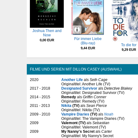
Joshua Then and
Now
Für immer Liebe
0,00 EUR
(Blu-ray)
To die for
9,44 EUR
9,29 EUR
FILME UND SERIEN MIT DILLON CASEY (AUSWAHL)
2020
Another Life
als
Seth Cage
Originaltitel: Another Life (TV)
2017 - 2018
Designated Survivor
als
Detective Blakey
Originaltitel: Designated Survivor (TV)
2014 - 2015
Remedy
als
Griffin Conner
Originaltitel: Remedy (TV)
2011 - 2013
Nikita
(TV)
als
Sean Pierce
Originaltitel: Nikita (TV)
2009 - 2010
Vampire Diaries
(TV)
als
Noah
Originaltitel: The Vampire Diaries (TV)
2009
Valemont (TV)
als
Sebastian
Originaltitel: Valemont (TV)
2009
My Nanny's Secret
als
Carter
Originaltitel: My Nanny's Secret