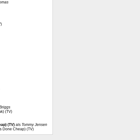
omas
V)
n
Briggs
ak) (TV)
ap) (TV)
als
Tommy Jensen
ds Done Cheap) (TV)