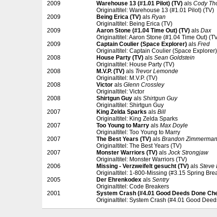
2009
Warehouse 13 (#1.01 Pilot) (TV)
als
Cody Th
Originaltitel: Warehouse 13 (#1.01 Pilot) (TV)
2009
Being Erica (TV)
als
Ryan
Originaltitel: Being Erica (TV)
2009
Aaron Stone (#1.04 Time Out) (TV)
als
Dax
Originaltitel: Aaron Stone (#1.04 Time Out) (T
2009
Captain Coulier (Space Explorer)
als
Fred
Originaltitel: Captain Coulier (Space Explorer)
2008
House Party (TV)
als
Sean Goldstein
Originaltitel: House Party (TV)
2008
M.V.P. (TV)
als
Trevor Lemonde
Originaltitel: M.V.P. (TV)
2008
Victor
als
Glenn Crossley
Originaltitel: Victor
2008
Shirtgun Guy
als
Shirtgun Guy
Originaltitel: Shirtgun Guy
2007
King Zelda Sparks
als
Bill
Originaltitel: King Zelda Sparks
2007
Too Young to Marry
als
Max Doyle
Originaltitel: Too Young to Marry
2007
The Best Years (TV)
als
Brandon Zimmerma
Originaltitel: The Best Years (TV)
2007
Monster Warriors (TV)
als
Jock Strongjaw
Originaltitel: Monster Warriors (TV)
2006
Missing - Verzweifelt gesucht (TV)
als
Steve 
Originaltitel: 1-800-Missing (#3.15 Spring Bre
2005
Der Ehrenkodex
als
Sentry
Originaltitel: Code Breakers
2001
System Crash (#4.01 Good Deeds Done Che
Originaltitel: System Crash (#4.01 Good Dee