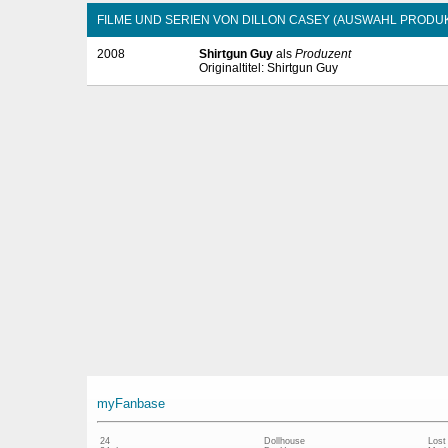
FILME UND SERIEN VON DILLON CASEY (AUSWAHL PRODU
2008
Shirtgun Guy
als
Produzent
Originaltitel: Shirtgun Guy
myFanbase
24
Dollhouse
Lost