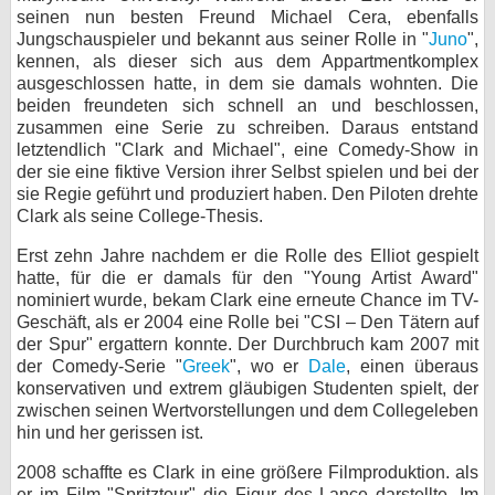
seinen nun besten Freund Michael Cera, ebenfalls
bei X
Jungschauspieler und bekannt aus seiner Rolle in "
Juno
",
kennen, als dieser sich aus dem Appartmentkomplex
bei Facebook
ausgeschlossen hatte, in dem sie damals wohnten. Die
beiden freundeten sich schnell an und beschlossen,
zusammen eine Serie zu schreiben. Daraus entstand
letztendlich "Clark and Michael", eine Comedy-Show in
Kontakt
der sie eine fiktive Version ihrer Selbst spielen und bei der
sie Regie geführt und produziert haben. Den Piloten drehte
Nutzungsbedingungen
Clark als seine College-Thesis.
Datenschutz
Erst zehn Jahre nachdem er die Rolle des Elliot gespielt
hatte, für die er damals für den "Young Artist Award"
Cookie-Einstellungen
nominiert wurde, bekam Clark eine erneute Chance im TV-
Geschäft, als er 2004 eine Rolle bei "CSI – Den Tätern auf
Impressum
der Spur" ergattern konnte. Der Durchbruch kam 2007 mit
der Comedy-Serie "
Greek
", wo er
Dale
, einen überaus
Desktop-Ansicht
konservativen und extrem gläubigen Studenten spielt, der
myFanbase
zwischen seinen Wertvorstellungen und dem Collegeleben
hin und her gerissen ist.
2008 schaffte es Clark in eine größere Filmproduktion. als
er im Film "Spritztour" die Figur des Lance darstellte. Im