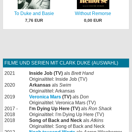
To Duke and Basie
Without Remorse
7,76 EUR
0,00 EUR
FILME UND SERIEN MIT CLARK DUKE (AUSWAHL)
2021
Inside Job (TV)
als
Brett Hand
Originaltitel: Inside Job (TV)
2020
Arkansas
als
Swim
Originaltitel: Arkansas
2019
Veronica Mars
(TV)
als
Don
Originaltitel: Veronica Mars (TV)
2017 -
I'm Dying Up Here (TV)
als
Ron Shack
2018
Originaltitel: I'm Dying Up Here (TV)
2018
Song of Back and Neck
als
Atkins
Originaltitel: Song of Back and Neck