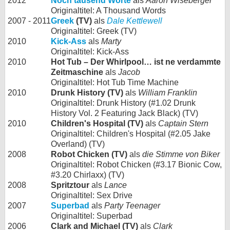
2012
Noch tausend Worte
als
Aaron Wiseberger
Originaltitel: A Thousand Words
2007 - 2011
Greek
(TV)
als
Dale Kettlewell
Originaltitel: Greek (TV)
2010
Kick-Ass
als
Marty
Originaltitel: Kick-Ass
2010
Hot Tub – Der Whirlpool… ist ne verdammte
Zeitmaschine
als
Jacob
Originaltitel: Hot Tub Time Machine
2010
Drunk History (TV)
als
William Franklin
Originaltitel: Drunk History (#1.02 Drunk
History Vol. 2 Featuring Jack Black) (TV)
2010
Children's Hospital (TV)
als
Captain Stern
Originaltitel: Children's Hospital (#2.05 Jake
Overland) (TV)
2008
Robot Chicken (TV)
als
die Stimme von Biker
Originaltitel: Robot Chicken (#3.17 Bionic Cow,
#3.20 Chirlaxx) (TV)
2008
Spritztour
als
Lance
Originaltitel: Sex Drive
2007
Superbad
als
Party Teenager
Originaltitel: Superbad
2006
Clark and Michael (TV)
als
Clark