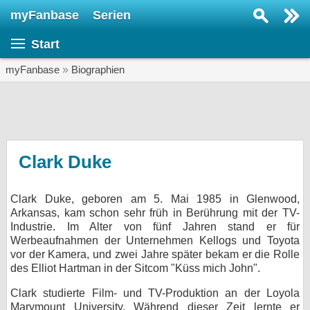
myFanbase
Serien
Serie suchen...
Start
Home
SERIEN
myFanbase
»
Biographien
Serien
Kolumnen
Interviews
Clark Duke
Veranstaltungen
Clark Duke, geboren am 5. Mai 1985 in Glenwood,
KULTUR
Arkansas, kam schon sehr früh in Berührung mit der TV-
Specials
Industrie. Im Alter von fünf Jahren stand er für
Werbeaufnahmen der Unternehmen Kellogs und Toyota
SERVICE
vor der Kamera, und zwei Jahre später bekam er die Rolle
des Elliot Hartman in der Sitcom "Küss mich John".
Gewinnspiele
Clark studierte Film- und TV-Produktion an der Loyola
Forum
Marymount University. Während dieser Zeit lernte er