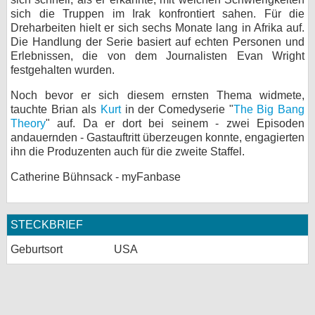
sich die Truppen im Irak konfrontiert sahen. Für die
bei X
Dreharbeiten hielt er sich sechs Monate lang in Afrika auf.
Die Handlung der Serie basiert auf echten Personen und
bei Facebook
Erlebnissen, die von dem Journalisten Evan Wright
festgehalten wurden.
Noch bevor er sich diesem ernsten Thema widmete,
Kontakt
tauchte Brian als
Kurt
in der Comedyserie "
The Big Bang
Theory
" auf. Da er dort bei seinem - zwei Episoden
Nutzungsbedingungen
andauernden - Gastauftritt überzeugen konnte, engagierten
ihn die Produzenten auch für die zweite Staffel.
Datenschutz
Catherine Bühnsack - myFanbase
Cookie-Einstellungen
Impressum
STECKBRIEF
Desktop-Ansicht
Geburtsort
USA
myFanbase