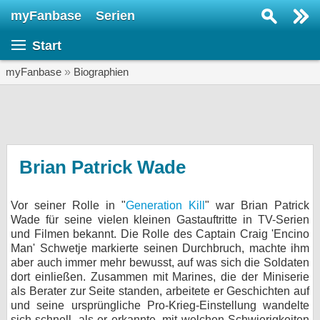
myFanbase
Serien
Serie suchen...
Start
Home
SERIEN
myFanbase
»
Biographien
Serien
Kolumnen
Interviews
Brian Patrick Wade
Veranstaltungen
Vor seiner Rolle in "
Generation Kill
" war Brian Patrick
KULTUR
Wade für seine vielen kleinen Gastauftritte in TV-Serien
Specials
und Filmen bekannt. Die Rolle des Captain Craig 'Encino
Man' Schwetje markierte seinen Durchbruch, machte ihm
SERVICE
aber auch immer mehr bewusst, auf was sich die Soldaten
dort einließen. Zusammen mit Marines, die der Miniserie
Gewinnspiele
als Berater zur Seite standen, arbeitete er Geschichten auf
und seine ursprüngliche Pro-Krieg-Einstellung wandelte
Forum
sich schnell, als er erkannte, mit welchen Schwierigkeiten