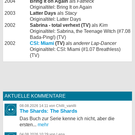
2004
Bring It on Again
als
Fatneck
Originaltitel: Bring It on Again
2003
Latter Days
als
Stacy
Originaltitel: Latter Days
2002
Sabrina - total verhext (TV)
als
Kim
Originaltitel: Sabrina, the Teenage Witch (#7.08
Bada-Ping!) (TV)
2002
CSI: Miami
(TV)
als
anderer Lap-Dancer
Originaltitel: CSI: Miami (#1.07 Breathless)
(TV)
AKTUELLE KOMMENTARE
08.08.2026 14:11 von Chilli_vanilli
The Shards: The Shards
Das Buch zur Serie kenne ich nicht, aber die
ersten...
mehr
04.08.2026 10:29 von Lena