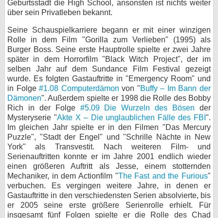
Geburtsstadt die High School, ansonsten ist nichts weiter
über sein Privatleben bekannt.
bei X
Seine Schauspielkarriere begann er mit einer winzigen
bei Facebook
Rolle in dem Film "Gorilla zum Verlieben" (1995) als
Burger Boss. Seine erste Hauptrolle spielte er zwei Jahre
später in dem Horrorfilm "Black Witch Project", der im
Kontakt
selben Jahr auf dem Sundance Film Festival gezeigt
wurde. Es folgten Gastauftritte in "Emergency Room" und
Nutzungsbedingungen
in Folge
#1.08 Computerdämon
von "
Buffy – Im Bann der
Dämonen
". Außerdem spielte er 1998 die Rolle des Bobby
Rich in der Folge
#5.09 Die Wurzeln des Bösen
Datenschutz
der
Mysteryserie "
Akte X – Die unglaublichen Fälle des FBI
".
Im gleichen Jahr spielte er in den Filmen "Das Mercury
Cookie-Einstellungen
Puzzle", "Stadt der Engel" und "Schrille Nächte in New
York" als Transvestit. Nach weiteren Film- und
Impressum
Serienauftritten konnte er im Jahre 2001 endlich wieder
einen größeren Auftritt als Jesse, einem stotternden
Desktop-Ansicht
Mechaniker, in dem Actionfilm "
The Fast and the Furious
"
myFanbase
verbuchen. Es vergingen weitere Jahre, in denen er
Gastauftritte in den verschiedensten Serien absolvierte, bis
er 2005 seine erste größere Serienrolle erhielt. Für
insgesamt fünf Folgen spielte er die Rolle des Chad