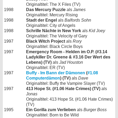
Originaltitel: The X Files (TV)
1998
Das Mercury Puzzle
als
James
Originaltitel: Mercury Rising
1998
Stadt der Engel
als
Balfords Sohn
Originaltitel: City of Angels
1998
Schrille Nächte in New York
als
Kid Joey
Originaltitel: The Velocity of Gary
1997
Black Witch Project
als
Rory
Originaltitel: Black Circle Boys
1997
Emergency Room - Helden im O.P. (#3.14
Ladykiller Dr. Greene & #3.16 Der Wert des
Lebens) (TV)
als
Jad Houston
Originaltitel: ER (TV)
1997
Buffy - Im Bann der Dämonen
(
#1.08
Computerdämon
) (TV)
als
Dave
Originaltitel: Buffy the Vampire Slayer (TV)
1997
413 Hope St. (#1.06 Hate Crimes) (TV)
als
Jonas
Originaltitel: 413 Hope St. (#1.06 Hate Crimes)
(TV)
1995
Ein Gorilla zum Verlieben
als
Burger Boss
Originaltitel: Born to Be Wild