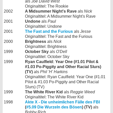
als
Joe David West
Originaltitel: The Rookie
2002
A Midsummer Night's Rave
als
Nick
Originaltitel: A Midsummer Night's Rave
2001
Undone
als
Paul
Originaltitel: Undone
2001
The Fast and the Furious
als
Jesse
Originaltitel: The Fast and the Furious
2000
Brightness
als
Nick
Originaltitel: Brightness
1999
October Sky
als
O'Dell
Originaltitel: October Sky
1999
Ryan Caulfield: Year One (#1.01 Pilot &
#1.03 Po-Piggity and Other Racial Slurs)
(TV)
als
Phil 'H' Harkins
Originaltitel: Ryan Caulfield: Year One (#1.01
Pilot & #1.03 Po-Piggity and Other Racial
Slurs) (TV)
1999
The White River Kid
als
Reggie Weed
Originaltitel: The White River Kid
1998
Akte X - Die unheimlichen Fälle des FBI
(
#5.09 Die Wurzeln des Bösen
) (TV)
als
Bobby Rich