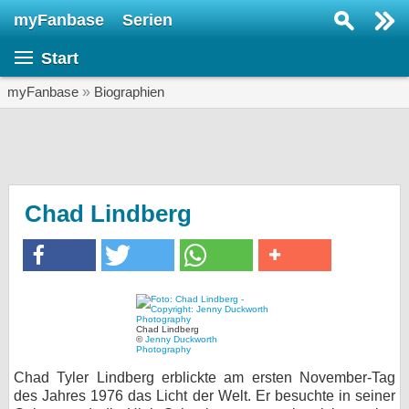
myFanbase
Serien
Serie suchen...
Start
Home
SERIEN
myFanbase
»
Biographien
Serien
Kolumnen
Interviews
Chad Lindberg
Veranstaltungen
KULTUR
Specials
SERVICE
Chad Lindberg
©
Jenny Duckworth
Photography
Gewinnspiele
Chad Tyler Lindberg erblickte am ersten November-Tag
Forum
des Jahres 1976 das Licht der Welt. Er besuchte in seiner