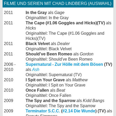
FILME UND SERIEN MIT CHAD LINDBERG (AUSWAHL)
2011
In the Gray
als
Gage
Originaltitel: In the Gray
2011
The Cape (#1.06 Goggles and Hicks)(TV)
als
Hicks
Originaltitel: The Cape (#1.06 Goggles and
Hicks)(TV)
2011
Black Velvet
als
Dealer
Originaltitel: Black Velvet
2011
Should've Been Romeo
als
Gordon
Originaltitel: Should've Been Romeo
2006 -
Supernatural - Zur Hölle mit dem Bösen
(TV)
2010
als
Ash
Originaltitel: Supernatural (TV)
2010
I Spit on Your Grave
als
Matthew
Originaltitel: I Spit on Your Grave
2010
Once Fallen
als
Beat
Originaltitel: Once Fallen
2009
The Spy and the Sparrow
als
Kidd Bangs
Originaltitel: The Spy and the Sparrow
2009
Terminator S.C.C.
(
#2.14 Die Wunde
) (TV)
als