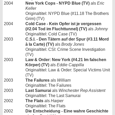
2004
New York Cops - NYPD Blue (TV)
als
Eric
Keller
Originaltitel: NYPD Blue (#11.18 The Brothers
Grim) (TV)
2004
Cold Case - Kein Opfer ist je vergessen
(#2.04 Tod im Fluchttunnel) (TV)
als
Johnny
Originaltitel: Cold Case (TV)
2003
C.S.I. - Den Tätern auf der Spur (#3.11 Mord
à la Carte) (TV)
als
Brody Jones
Originaltitel: CSI: Crime Scene Investigation
(TV)
2003
Law & Order: New York (#4.21 Im falschen
Körper) (TV)
als
Eddie Cappilla
Originaltitel: Law & Order: Special Victims Unit
(TV)
2003
The Failures
als
William
Originaltitel: The Failures
2003
Last Samurai
als
Winchester Rep Assistent
Originaltitel: The Last Samurai
2002
The Flats
als
Harper
Originaltitel: The Flats
2002
Die Entscheidung - Eine wahre Geschichte