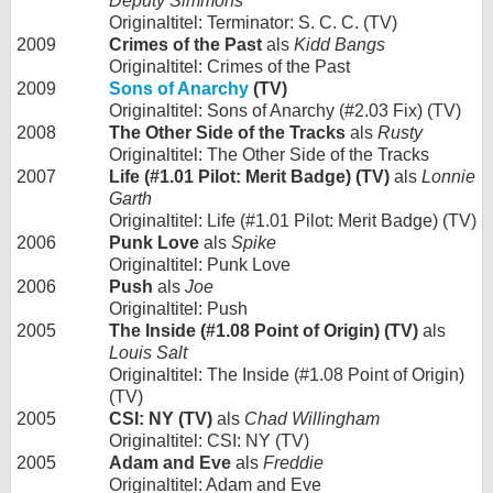
Deputy Simmons
Originaltitel: Terminator: S. C. C. (TV)
2009
Crimes of the Past
als
Kidd Bangs
Originaltitel: Crimes of the Past
2009
Sons of Anarchy
(TV)
Originaltitel: Sons of Anarchy (#2.03 Fix) (TV)
2008
The Other Side of the Tracks
als
Rusty
Originaltitel: The Other Side of the Tracks
2007
Life (#1.01 Pilot: Merit Badge) (TV)
als
Lonnie
Garth
Originaltitel: Life (#1.01 Pilot: Merit Badge) (TV)
2006
Punk Love
als
Spike
Originaltitel: Punk Love
2006
Push
als
Joe
Originaltitel: Push
2005
The Inside (#1.08 Point of Origin) (TV)
als
Louis Salt
Originaltitel: The Inside (#1.08 Point of Origin)
(TV)
2005
CSI: NY (TV)
als
Chad Willingham
Originaltitel: CSI: NY (TV)
2005
Adam and Eve
als
Freddie
Originaltitel: Adam and Eve