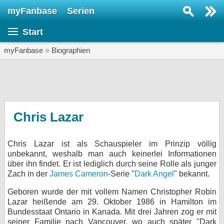
myFanbase
Serien
Serie suchen...
Start
Home
SERIEN
myFanbase
»
Biographien
Serien
Kolumnen
Interviews
Chris Lazar
Veranstaltungen
Chris Lazar ist als Schauspieler im Prinzip völlig
KULTUR
unbekannt, weshalb man auch keinerlei Informationen
Specials
über ihn findet. Er ist lediglich durch seine Rolle als junger
Zach in der
James Cameron
-Serie "
Dark Angel
" bekannt.
SERVICE
Geboren wurde der mit vollem Namen Christopher Robin
Gewinnspiele
Lazar heißende am 29. Oktober 1986 in Hamilton im
Bundesstaat Ontario in Kanada. Mit drei Jahren zog er mit
Forum
seiner Familie nach Vancouver, wo auch später "Dark