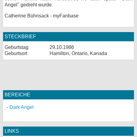
Angel" gedreht wurde.
bei X
Catherine Bühnsack - myFanbase
bei Facebook
STECKBRIEF
Kontakt
Geburtstag
29.10.1986
Geburtsort
Hamilton, Ontario, Kanada
Nutzungsbedingungen
Datenschutz
Cookie-Einstellungen
Impressum
BEREICHE
Desktop-Ansicht
Dark Angel
myFanbase
LINKS