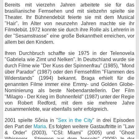
Bereits mit vierzehn Jahren arbeitete sie für das
bei X
brasilianische Fernsehen und mit siebzehn spielte sie
Theater. Ihr Bühnendebüt feierte sie mit dem Musical
bei Facebook
"Hair". Im Alter von neunzehn Jahren machte sie ihr
Filmdebüt. 1972 konnte sie durch ihre Rolle als Lehrerin in
der "Sesamstrasse" eine große Bekanntheit erreichen, vor
allem bei den Kindern.
Kontakt
Ihren Durchbruch schaffte sie 1975 in der Telenovela
Nutzungsbedingungen
"Gabriela wie Zimt und Nelken". In Deutschland wurde sie
durch Filme wie "Der Kuss der Spinnenfrau" (1985), "Mond
Datenschutz
über Parador" (1987) oder den Fernsehfilm "Flammen des
Widerstands" (1994) bekannt. Braga erhielt für die
Cookie-Einstellungen
genannten Filme immer eine Emmy- und Golden Globe-
Nominierung als beste Nebendarstellerin. Der Film
Impressum
"Milagro - Der Krieg im Bohnenfeld" (1987) unter der Regie
von Robert Redford, mit dem sie mehrere Jahre
Desktop-Ansicht
zusammenlebte, war ebenfalls sehr erfolgreich.
myFanbase
2001 spielte Sônia in "
Sex in the City
" in drei Episoden
den Part der
Maria
. Es folgten weitere Gastauftritte in "Law
& Order" (2003), "CSI: Miami" (2005) und "Ghost
Whisperer - Stimmen aus dem Jenseits" (2005). In der