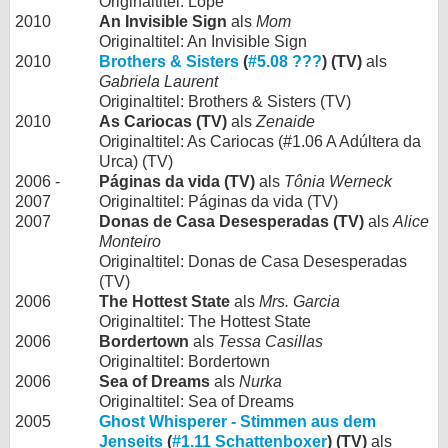
Originaltitel: Lope
2010
An Invisible Sign
als
Mom
Originaltitel: An Invisible Sign
2010
Brothers & Sisters
(
#5.08 ???
) (TV)
als
Gabriela Laurent
Originaltitel: Brothers & Sisters (TV)
2010
As Cariocas (TV)
als
Zenaide
Originaltitel: As Cariocas (#1.06 A Adúltera da
Urca) (TV)
2006 -
Páginas da vida (TV)
als
Tônia Werneck
2007
Originaltitel: Páginas da vida (TV)
2007
Donas de Casa Desesperadas (TV)
als
Alice
Monteiro
Originaltitel: Donas de Casa Desesperadas
(TV)
2006
The Hottest State
als
Mrs. Garcia
Originaltitel: The Hottest State
2006
Bordertown
als
Tessa Casillas
Originaltitel: Bordertown
2006
Sea of Dreams
als
Nurka
Originaltitel: Sea of Dreams
2005
Ghost Whisperer - Stimmen aus dem
Jenseits
(
#1.11 Schattenboxer
) (TV)
als