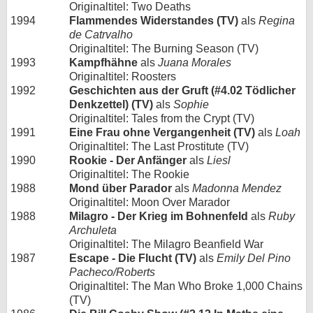
Originaltitel: Two Deaths
1994
Flammendes Widerstandes (TV)
als
Regina
de Catrvalho
Originaltitel: The Burning Season (TV)
1993
Kampfhähne
als
Juana Morales
Originaltitel: Roosters
1992
Geschichten aus der Gruft (#4.02 Tödlicher
Denkzettel) (TV)
als
Sophie
Originaltitel: Tales from the Crypt (TV)
1991
Eine Frau ohne Vergangenheit (TV)
als
Loah
Originaltitel: The Last Prostitute (TV)
1990
Rookie - Der Anfänger
als
Liesl
Originaltitel: The Rookie
1988
Mond über Parador
als
Madonna Mendez
Originaltitel: Moon Over Marador
1988
Milagro - Der Krieg im Bohnenfeld
als
Ruby
Archuleta
Originaltitel: The Milagro Beanfield War
1987
Escape - Die Flucht (TV)
als
Emily Del Pino
Pacheco/Roberts
Originaltitel: The Man Who Broke 1,000 Chains
(TV)