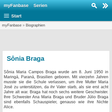
myFanbase
Serien
Serie suchen...
Start
Home
SERIEN
myFanbase
»
Biographien
Serien
Kolumnen
Interviews
Sônia Braga
Veranstaltungen
Sônia Maria Campos Braga wurde am 8. Juni 1950 in
KULTUR
Maringá, Paraná, Brasilien geboren. Mit vierzehn Jahren
Specials
musste sie die Schule verlassen, um ihre Mutter Maria
José zu unterstützen, da ihr Vater starb, als sie erst acht
SERVICE
Jahre alt war. Braga hat noch sechs weitere Geschwister.
Ihre Schwester Ana Maria Braga und Bruder Júlio Braga
Gewinnspiele
sind ebenfalls Schauspieler, genauso wie ihre Nichte
Alice.
Forum