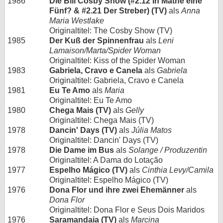
1986
Die Bill Cosby Show (#2.12 In Mathe eine
Fünf? & #2.21 Der Streber) (TV)
als
Anna
Maria Westlake
Originaltitel: The Cosby Show (TV)
1985
Der Kuß der Spinnenfrau
als
Leni
Lamaison/Marta/Spider Woman
Originaltitel: Kiss of the Spider Woman
1983
Gabriela, Cravo e Canela
als
Gabriela
Originaltitel: Gabriela, Cravo e Canela
1981
Eu Te Amo
als
Maria
Originaltitel: Eu Te Amo
1980
Chega Mais (TV)
als
Gelly
Originaltitel: Chega Mais (TV)
1978
Dancin' Days (TV)
als
Júlia Matos
Originaltitel: Dancin' Days (TV)
1978
Die Dame im Bus
als
Solange / Produzentin
Originaltitel: A Dama do Lotação
1977
Espelho Mágico (TV)
als
Cinthia Levy/Camila
Originaltitel: Espelho Mágico (TV)
1976
Dona Flor und ihre zwei Ehemänner
als
Dona Flor
Originaltitel: Dona Flor e Seus Dois Maridos
1976
Saramandaia (TV)
als
Marcina