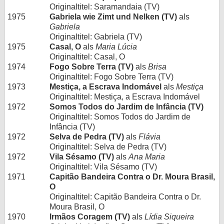
Originaltitel: Saramandaia (TV)
1975
Gabriela wie Zimt und Nelken (TV)
als
Gabriela
Originaltitel: Gabriela (TV)
1975
Casal, O
als
Maria Lúcia
Originaltitel: Casal, O
1974
Fogo Sobre Terra (TV)
als
Brisa
Originaltitel: Fogo Sobre Terra (TV)
1973
Mestiça, a Escrava Indomável
als
Mestiça
Originaltitel: Mestiça, a Escrava Indomável
1972
Somos Todos do Jardim de Infância (TV)
Originaltitel: Somos Todos do Jardim de
Infância (TV)
1972
Selva de Pedra (TV)
als
Flávia
Originaltitel: Selva de Pedra (TV)
1972
Vila Sésamo (TV)
als
Ana Maria
Originaltitel: Vila Sésamo (TV)
1971
Capitão Bandeira Contra o Dr. Moura Brasil,
O
Originaltitel: Capitão Bandeira Contra o Dr.
Moura Brasil, O
1970
Irmãos Coragem (TV)
als
Lídia Siqueira