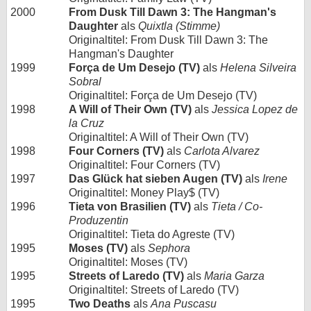
2000
From Dusk Till Dawn 3: The Hangman's
Daughter
als
Quixtla (Stimme)
Originaltitel: From Dusk Till Dawn 3: The
Hangman's Daughter
1999
Força de Um Desejo (TV)
als
Helena Silveira
Sobral
Originaltitel: Força de Um Desejo (TV)
1998
A Will of Their Own (TV)
als
Jessica Lopez de
la Cruz
Originaltitel: A Will of Their Own (TV)
1998
Four Corners (TV)
als
Carlota Alvarez
Originaltitel: Four Corners (TV)
1997
Das Glück hat sieben Augen (TV)
als
Irene
Originaltitel: Money Play$ (TV)
1996
Tieta von Brasilien (TV)
als
Tieta / Co-
Produzentin
Originaltitel: Tieta do Agreste (TV)
1995
Moses (TV)
als
Sephora
Originaltitel: Moses (TV)
1995
Streets of Laredo (TV)
als
Maria Garza
Originaltitel: Streets of Laredo (TV)
1995
Two Deaths
als
Ana Puscasu