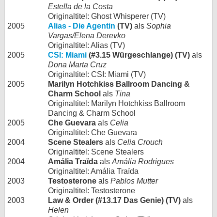
Estella de la Costa
Originaltitel: Ghost Whisperer (TV)
2005
Alias - Die Agentin
(TV)
als
Sophia
Vargas/Elena Derevko
Originaltitel: Alias (TV)
2005
CSI: Miami
(#3.15 Würgeschlange) (TV)
als
Dona Marta Cruz
Originaltitel: CSI: Miami (TV)
2005
Marilyn Hotchkiss Ballroom Dancing &
Charm School
als
Tina
Originaltitel: Marilyn Hotchkiss Ballroom
Dancing & Charm School
2005
Che Guevara
als
Celia
Originaltitel: Che Guevara
2004
Scene Stealers
als
Celia Crouch
Originaltitel: Scene Stealers
2004
Amália Traïda
als
Amália Rodrigues
Originaltitel: Amália Traïda
2003
Testosterone
als
Pablos Mutter
Originaltitel: Testosterone
2003
Law & Order (#13.17 Das Genie) (TV)
als
Helen