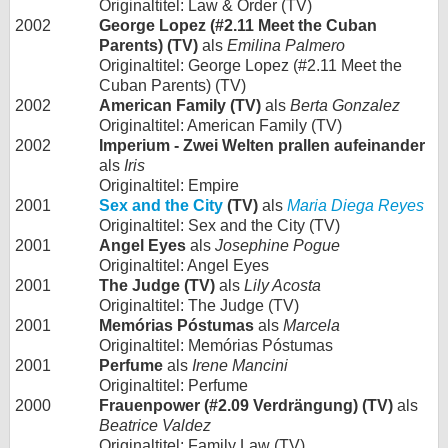
Originaltitel: Law & Order (TV)
2002
George Lopez (#2.11 Meet the Cuban
Parents) (TV)
als
Emilina Palmero
Originaltitel: George Lopez (#2.11 Meet the
Cuban Parents) (TV)
2002
American Family (TV)
als
Berta Gonzalez
Originaltitel: American Family (TV)
2002
Imperium - Zwei Welten prallen aufeinander
als
Iris
Originaltitel: Empire
2001
Sex and the City
(TV)
als
Maria Diega Reyes
Originaltitel: Sex and the City (TV)
2001
Angel Eyes
als
Josephine Pogue
Originaltitel: Angel Eyes
2001
The Judge (TV)
als
Lily Acosta
Originaltitel: The Judge (TV)
2001
Memórias Póstumas
als
Marcela
Originaltitel: Memórias Póstumas
2001
Perfume
als
Irene Mancini
Originaltitel: Perfume
2000
Frauenpower (#2.09 Verdrängung) (TV)
als
Beatrice Valdez
Originaltitel: Family Law (TV)