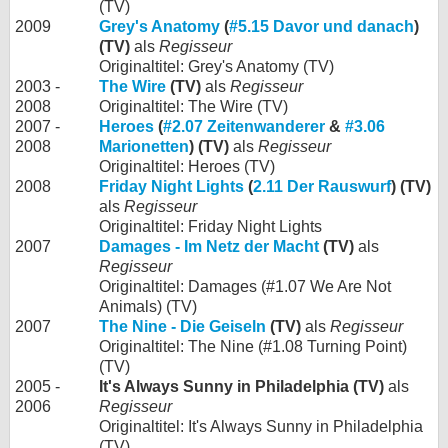
(TV)
2009
Grey's Anatomy
(
#5.15 Davor und danach
)
(TV)
als
Regisseur
Originaltitel: Grey's Anatomy (TV)
2003 -
The Wire
(TV)
als
Regisseur
2008
Originaltitel: The Wire (TV)
2007 -
Heroes
(
#2.07 Zeitenwanderer
&
#3.06
2008
Marionetten
) (TV)
als
Regisseur
Originaltitel: Heroes (TV)
2008
Friday Night Lights
(
2.11 Der Rauswurf
) (TV)
als
Regisseur
Originaltitel: Friday Night Lights
2007
Damages - Im Netz der Macht
(TV)
als
Regisseur
Originaltitel: Damages (#1.07 We Are Not
Animals) (TV)
2007
The Nine - Die Geiseln
(TV)
als
Regisseur
Originaltitel: The Nine (#1.08 Turning Point)
(TV)
2005 -
It's Always Sunny in Philadelphia (TV)
als
2006
Regisseur
Originaltitel: It's Always Sunny in Philadelphia
(TV)