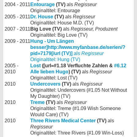
2004 - 2011
Entourage
(TV)
als
Regisseur
Originaltitel: Entourage
2005 - 2011
Dr. House
(TV)
als
Regisseur
Originaltitel: House M.D. (TV)
2007 - 2011
Big Love (TV)
als
Regisseur, Produzent
Originaltitel: Big Love (TV)
2009 - 2011
Hung - Um Längen
besser]http://www.myfanbase.de/serien/?
pid=7179[/url (TV)]
als
Regisseur
Originaltitel: Hung (TV)
2005 -
Lost
([url=#1.18 Verfluchte Zahlen &
#6.12
2010
Alle lieben Hugo
) (TV)
als
Regisseur
Originaltitel: Lost (TV)
2010
Undercovers
(TV)
als
Regisseur
Originaltitel: Undercovers (#1.05 Not Without
My Daughter) (TV)
2010
Treme
(TV)
als
Regisseur
Originaltitel: Treme (#1.09 Wish Someone
Would Care) (TV)
2010
Three Rivers Medical Center
(TV)
als
Regisseur
Originaltitel: Three Rivers (#1.09 Win-Loss)