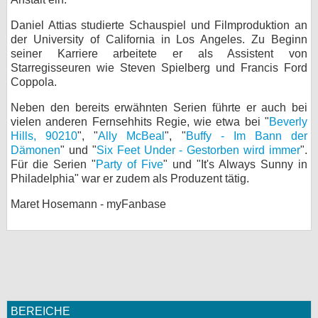
bei X
Daniel Attias studierte Schauspiel und Filmproduktion an
der University of California in Los Angeles. Zu Beginn
bei Facebook
seiner Karriere arbeitete er als Assistent von
Starregisseuren wie Steven Spielberg und Francis Ford
Coppola.
Kontakt
Neben den bereits erwähnten Serien führte er auch bei
vielen anderen Fernsehhits Regie, wie etwa bei "
Beverly
Nutzungsbedingungen
Hills, 90210
", "
Ally McBeal
", "
Buffy - Im Bann der
Dämonen
" und "
Six Feet Under - Gestorben wird immer
".
Datenschutz
Für die Serien "
Party of Five
" und "It's Always Sunny in
Philadelphia" war er zudem als Produzent tätig.
Cookie-Einstellungen
Maret Hosemann - myFanbase
Impressum
Desktop-Ansicht
myFanbase
BEREICHE