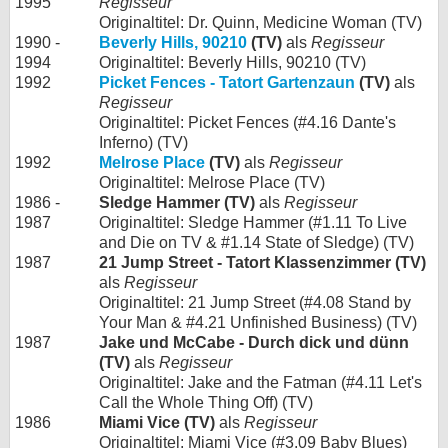
1995
Regisseur
Originaltitel: Dr. Quinn, Medicine Woman (TV)
1990 -
Beverly Hills, 90210
(TV)
als
Regisseur
1994
Originaltitel: Beverly Hills, 90210 (TV)
1992
Picket Fences - Tatort Gartenzaun
(TV)
als
Regisseur
Originaltitel: Picket Fences (#4.16 Dante's
Inferno) (TV)
1992
Melrose Place
(TV)
als
Regisseur
Originaltitel: Melrose Place (TV)
1986 -
Sledge Hammer (TV)
als
Regisseur
1987
Originaltitel: Sledge Hammer (#1.11 To Live
and Die on TV & #1.14 State of Sledge) (TV)
1987
21 Jump Street - Tatort Klassenzimmer (TV)
als
Regisseur
Originaltitel: 21 Jump Street (#4.08 Stand by
Your Man & #4.21 Unfinished Business) (TV)
1987
Jake und McCabe - Durch dick und dünn
(TV)
als
Regisseur
Originaltitel: Jake and the Fatman (#4.11 Let's
Call the Whole Thing Off) (TV)
1986
Miami Vice (TV)
als
Regisseur
Originaltitel: Miami Vice (#3.09 Baby Blues)