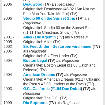
2006
Deadwood
(TV)
als
Regisseur
Originaltitel: Deadwood (#3.02 I Am Not the
Fine Man You Take Me For) (TV)
2006
Studio 60 on the Sunset Strip
(TV)
als
Regisseur
Originaltitel: Studio 60 on the Sunset Strip
(#1.11 The Christmas Show) (TV)
2001 -
Alias - Die Agentin
(TV)
als
Regisseur
2005
Originaltitel: Alias (TV)
2002 -
Six Feet Under - Gestorben wird immer
(TV)
2005
als
Regisseur
Originaltitel: Six Feet Under (TV)
2004
Boston Legal
(TV)
als
Regisseur
Originaltitel: Boston Legal (#1.03 Catch and
Release) (TV)
2004
American Dreams
(TV)
als
Regisseur
Originaltitel: American Dreams (#2.17 Chasing
the Past & #3.03 Leaders of the Pack) (TV)
2003
O.C., California
(
#1.04 Das Debüt
) (TV)
als
Regisseur
Originaltitel: The O.C. (TV)
1999 -
Die Sopranos
(TV)
als
Regisseur