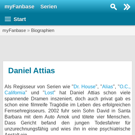
myFanbase
Serien
Serie suchen...
Start
Home
SERIEN
myFanbase
»
Biographien
Serien
Kolumnen
Interviews
Daniel Attias
Veranstaltungen
Als Regisseur von Serien wie "
Dr. House
", "
Alias
", "
O.C.,
KULTUR
California
" und "
Lost
" hat Daniel Attias schon viele
Specials
spannende Dramen inszeniert, doch auch privat gab es
schon eine filmreife Tragödie im Leben des erfolgreichen
SERVICE
Fernsehregisseurs. 2002 fuhr sein Sohn David in Santa
Barbara mit dem Auto Amok und tötete vier Menschen.
Gewinnspiele
Dass Gericht befand den jungen Todesfahrer für
unzurechnungsfähig und wies ihn in eine psychiatrische
Forum
Anstalt ein.