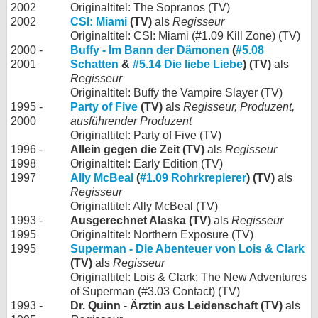
2002
Originaltitel: The Sopranos (TV)
2002
CSI: Miami
(TV)
als
Regisseur
Originaltitel: CSI: Miami (#1.09 Kill Zone) (TV)
2000 -
Buffy - Im Bann der Dämonen
(
#5.08
2001
Schatten
&
#5.14 Die liebe Liebe
) (TV)
als
Regisseur
Originaltitel: Buffy the Vampire Slayer (TV)
1995 -
Party of Five
(TV)
als
Regisseur, Produzent,
2000
ausführender Produzent
Originaltitel: Party of Five (TV)
1996 -
Allein gegen die Zeit (TV)
als
Regisseur
1998
Originaltitel: Early Edition (TV)
1997
Ally McBeal
(
#1.09 Rohrkrepierer
) (TV)
als
Regisseur
Originaltitel: Ally McBeal (TV)
1993 -
Ausgerechnet Alaska (TV)
als
Regisseur
1995
Originaltitel: Northern Exposure (TV)
1995
Superman - Die Abenteuer von Lois & Clark
(TV)
als
Regisseur
Originaltitel: Lois & Clark: The New Adventures
of Superman (#3.03 Contact) (TV)
1993 -
Dr. Quinn - Ärztin aus Leidenschaft (TV)
als