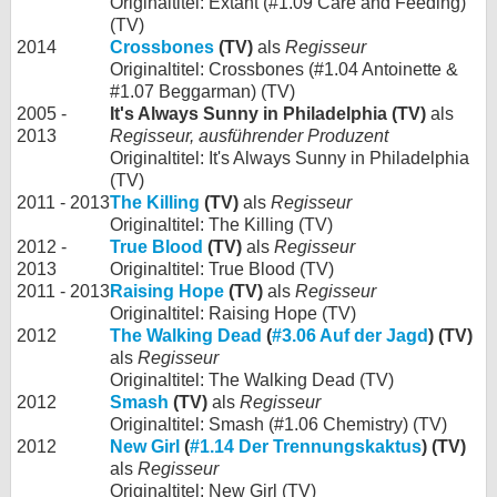
Originaltitel: Extant (#1.09 Care and Feeding)
(TV)
2014
Crossbones
(TV)
als
Regisseur
Originaltitel: Crossbones (#1.04 Antoinette &
#1.07 Beggarman) (TV)
2005 -
It's Always Sunny in Philadelphia (TV)
als
2013
Regisseur, ausführender Produzent
Originaltitel: It's Always Sunny in Philadelphia
(TV)
2011 - 2013
The Killing
(TV)
als
Regisseur
Originaltitel: The Killing (TV)
2012 -
True Blood
(TV)
als
Regisseur
2013
Originaltitel: True Blood (TV)
2011 - 2013
Raising Hope
(TV)
als
Regisseur
Originaltitel: Raising Hope (TV)
2012
The Walking Dead
(
#3.06 Auf der Jagd
) (TV)
als
Regisseur
Originaltitel: The Walking Dead (TV)
2012
Smash
(TV)
als
Regisseur
Originaltitel: Smash (#1.06 Chemistry) (TV)
2012
New Girl
(
#1.14 Der Trennungskaktus
) (TV)
als
Regisseur
Originaltitel: New Girl (TV)