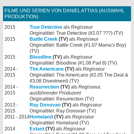
FILME UND SERIEN VON DANIEL ATTIAS (AUSWAHL
PRODUKTION)
2015
True Detective
als
Regisseur
Originaltitel: True Detective (#2.07 ???) (TV)
2015
Battle Creek
(TV)
als
Regisseur
Originaltitel: Battle Creek (#1.07 Mama's Boy)
(TV)
2015
Bloodline
(TV)
als
Regisseur
Originaltitel: Bloodline (#1.08 Part 8) (TV)
2014 -
The Americans
(TV)
als
Regisseur
2015
Originaltitel: The Americans (#2.05 The Deal &
#3.08 Divestment) (TV)
2014 -
Resurrection
(TV)
als
Regisseur,
2015
ausführender Produzent
Originaltitel: Resurrection (TV)
2013 -
Ray Donovan
(TV)
als
Regisseur
2015
Originaltitel: Ray Donovan (TV)
2011 - 2014
Homeland
(TV)
als
Regisseur
Originaltitel: Homeland (TV)
2014
Extant
(TV)
als
Regisseur