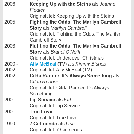
2006
Keeping Up with the Steins
als
Joanne
Fiedler
Originaltitel: Keeping Up with the Steins
2005
Fighting the Odds: The Marilyn Gambrell
Story
als
Marilyn Gambrell
Originaltitel: Fighting the Odds: The Marilyn
Gambrell Story
2003
Fighting the Odds: The Marilyn Gambrell
Story
als
Brandi O'Neill
Originaltitel: Undercover Christmas
2000 -
Ally McBeal
(TV)
als
Kimmy Bishop
2002
Originaltitel: Ally McBeal (TV)
2002
Gilda Radner: It's Always Something
als
Gilda Radner
Originaltitel: Gilda Radner: It's Always
Something
2001
Lip Service
als
Kat
Originaltitel: Lip Service
2001
True Love
Originaltitel: True Love
1999
7 Girlfriends
als
Lisa
Originaltitel: 7 Girlfriends