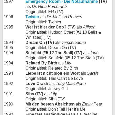
1997
Emergency Room - Die Notaufnahme
(TV)
als
Dr. Nina Pomerantz
Originaltitel: ER (TV)
1996
Twister
als
Dr. Melissa Reeves
Originaltitel: Twister
1995
Wer ist hier der Cop? (TV)
als
Allison
Originaltitel: Hudson Street (#1.10 Bells &
Whistles) (TV)
1994 -
Dream On (TV)
als
verschiedene
1995
Originaltitel: Dream On (TV)
1994
Seinfeld (#5.12 The Stall) (TV)
als
Jane
Originaltitel: Seinfeld (#5.12 The Stall) (TV)
1994
Related By Birth
als
Lily
Originaltitel: Related By Birth
1994
Liebe ist nicht bloß ein Wort
als
Sarah
Originaltitel: This Can't Be Love
1992
Love-Crash
als
Toby Mastallone
Originaltitel: Jersey Girl
1991
Sibs (TV)
als
Lily
Originaltitel: Sibs (TV)
1990
Mit den besten Absichten
als
Emily Pear
Originaltitel: Don't Tell Her It's Me
1990
Eine fast anständige Frau
als
Jeanine