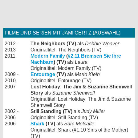
FILME UND SERIEN MIT JAMI GERTZ (AUSWAHL)
2012 -
The Neighbors (TV)
als
Debbie Weaver
2013
Originaltitel: The Neighbors (TV)
2011
Modern Family
(
#2.11 Bremsen Sie Ihre
Nachbarn
) (TV)
als
Laura
Originaltitel: Modern Family (TV)
2009 -
Entourage
(TV)
als
Marlo Klein
2010
Originaltitel: Entourage (TV)
2007
Lost Holiday: The Jim & Suzanne Shemwell
Story
als
Suzanne Shemwell
Originaltitel: Lost Holiday: The Jim & Suzanne
Shemwell Story
2002 -
Still Standing (TV)
als
Judy Miller
2006
Originaltitel: Still Standing (TV)
2006
Shark
(TV)
als
Sara Metcalfe
Originaltitel: Shark (#1.10 Sins of the Mother)
(TV)