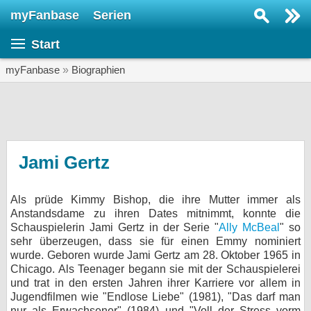
myFanbase
Serien
Serie suchen...
Start
Home
SERIEN
myFanbase
»
Biographien
Serien
Kolumnen
Interviews
Jami Gertz
Veranstaltungen
Als prüde Kimmy Bishop, die ihre Mutter immer als
KULTUR
Anstandsdame zu ihren Dates mitnimmt, konnte die
Specials
Schauspielerin Jami Gertz in der Serie "
Ally McBeal
" so
sehr überzeugen, dass sie für einen Emmy nominiert
SERVICE
wurde. Geboren wurde Jami Gertz am 28. Oktober 1965 in
Chicago. Als Teenager begann sie mit der Schauspielerei
Gewinnspiele
und trat in den ersten Jahren ihrer Karriere vor allem in
Jugendfilmen wie "Endlose Liebe" (1981), "Das darf man
Forum
nur als Erwachsener" (1984) und "Voll der Stress vorm