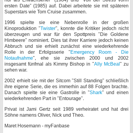
ersten Date" (1985) auf. Dabei arbeitete sie mit späteren
bei X
Superstars wie Tom Cruise zusammen.
bei Facebook
1996 spielte sie eine Nebenrolle in der großen
Kinoproduktion "
Twister
", konnte die Kritiker jedoch nicht
überzeugen und war für den Spottpreis "Die Goldene
Himbeere" nominiert. Dies tat ihrer Karriere jedoch keinen
Kontakt
Abbruch und sie erhielt zunächst eine wiederkehrende
Rolle in der Erfolgsserie "
Emergency Room - Die
Nutzungsbedingungen
Notaufnahme
", ehe sie zwischen 2000 und 2002
insgesamt fünfmal als Kimmy Bishop in "
Ally McBeal
" zu
Datenschutz
sehen war.
Cookie-Einstellungen
2002 erhielt sie mit der Sitcom "Still Standing" schließlich
ihre eigene Serie, die es immerhin auf 88 Folgen brachte.
Impressum
Danach spielte sie eine Gastrolle in "
Shark
" und einen
wiederkehrenden Part in "Entourage".
Desktop-Ansicht
myFanbase
Privat ist Jami Gertz seit 1989 verheiratet und hat drei
Söhne namens Oliver, Nick und Theo.
Maret Hosemann - myFanbase