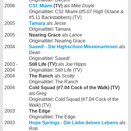
2006
CSI: Miami
(TV)
als
Mike Doyle
Originaltitel: CSI: Miami (#5.07 High Octane &
#5.11 Backstabbers) (TV)
2005
Tamara
als
Jesse
Originaltitel: Tamara
2005
Nearing Grace
als
Lance
Originaltitel: Nearing Grace
2004
Saved! - Die Highschool Missionarinnen
als
Dean
Originaltitel: Saved!
2003 -
Still Life (TV)
als
Joe Hipps
2004
Originaltitel: Still Life (TV)
2004
The Ranch
als
Scotty
Originaltitel: The Ranch
2004
Cold Squad (#7.04 Cock of the Walk) (TV)
als
Greg
Originaltitel: Cold Squad (#7.04 Cock of the
Walk) (TV)
2003
The Edge
Originaltitel: The Edge
2003
Hope Springs - Die Liebe deines Lebens
als
Rob