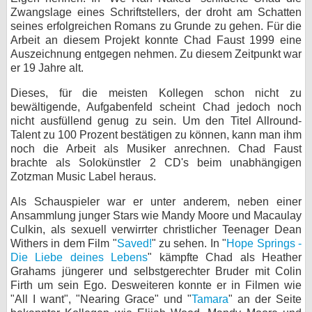
Zwangslage eines Schriftstellers, der droht am Schatten
bei X
seines erfolgreichen Romans zu Grunde zu gehen. Für die
Arbeit an diesem Projekt konnte Chad Faust 1999 eine
bei Facebook
Auszeichnung entgegen nehmen. Zu diesem Zeitpunkt war
er 19 Jahre alt.
Dieses, für die meisten Kollegen schon nicht zu
Kontakt
bewältigende, Aufgabenfeld scheint Chad jedoch noch
nicht ausfüllend genug zu sein. Um den Titel Allround-
Nutzungsbedingungen
Talent zu 100 Prozent bestätigen zu können, kann man ihm
noch die Arbeit als Musiker anrechnen. Chad Faust
Datenschutz
brachte als Solokünstler 2 CD's beim unabhängigen
Zotzman Music Label heraus.
Cookie-Einstellungen
Als Schauspieler war er unter anderem, neben einer
Impressum
Ansammlung junger Stars wie Mandy Moore und Macaulay
Culkin, als sexuell verwirrter christlicher Teenager Dean
Desktop-Ansicht
Withers in dem Film "
Saved!
" zu sehen. In "
Hope Springs -
myFanbase
Die Liebe deines Lebens
" kämpfte Chad als Heather
Grahams jüngerer und selbstgerechter Bruder mit Colin
Firth um sein Ego. Desweiteren konnte er in Filmen wie
"All I want", "Nearing Grace" und "
Tamara
" an der Seite