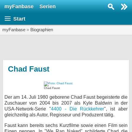
myFanbase
Serien
Serie suchen...
Start
Home
SERIEN
myFanbase
»
Biographien
Serien
Kolumnen
Interviews
Chad Faust
Veranstaltungen
KULTUR
Chad Faust
Specials
Der am 14. Juli 1980 geborene Chad Faust begeisterte die
Zuschauer von 2004 bis 2007 als Kyle Baldwin in der
SERVICE
USA-Network-Serie "
4400 - Die Rückkehrer
", ist aber
gleichzeitig als Autor, Regisseur und Produzent tätig.
Gewinnspiele
Faust kann bereits sechs Kurzfilme sowie einen Film sein
Forum
Eigen nennen. In "We Ran Naked" schilderte Chad die