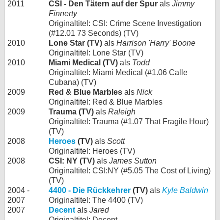
2011
CSI - Den Tätern auf der Spur
als
Jimmy
Finnerty
Originaltitel: CSI: Crime Scene Investigation
(#12.01 73 Seconds) (TV)
2010
Lone Star (TV)
als
Harrison 'Harry' Boone
Originaltitel: Lone Star (TV)
2010
Miami Medical (TV)
als
Todd
Originaltitel: Miami Medical (#1.06 Calle
Cubana) (TV)
2009
Red & Blue Marbles
als
Nick
Originaltitel: Red & Blue Marbles
2009
Trauma (TV)
als
Raleigh
Originaltitel: Trauma (#1.07 That Fragile Hour)
(TV)
2008
Heroes
(TV)
als
Scott
Originaltitel: Heroes (TV)
2008
CSI: NY (TV)
als
James Sutton
Originaltitel: CSI:NY (#5.05 The Cost of Living)
(TV)
2004 -
4400 - Die Rückkehrer
(TV)
als
Kyle Baldwin
2007
Originaltitel: The 4400 (TV)
2007
Decent
als
Jared
Originaltitel: Decent