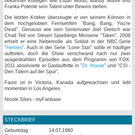
bekannter Kollegen wie Elijah Wood, Mandy Moore und
Franka Potente sein Talent unter Beweis stellen.
Die letzten Kritiker überzeugte er von seinem Können in
dem hochgelobten Fernsehfilm "Bang, Bang, You're
Dead". Genauso wie sein Serienvater Joel Gretsch war
Chad Teil von Steven Spielbergs Miniserie "Taken". 2008
erhielt er eine Nebenrolle als Soldat in der NBC-Serie
"
Heroes
". Auch in der Serie "Lone Star" sollte er häufiger
auftreten, doch die Show verschwand nach nur zwei
ausgestrahlten Episoden aus dem Programm von FOX.
2011 absolvierte er Gastauftritte in "
Dr. House
" und "CSI -
Den Tätern auf der Spur".
Faust ist in Victoria, Kanada aufgewachsen und lebt
momentan in Los Angeles.
Nicole Silies - myFanbase
STECKBRIEF
Geburtstag
14.07.1980