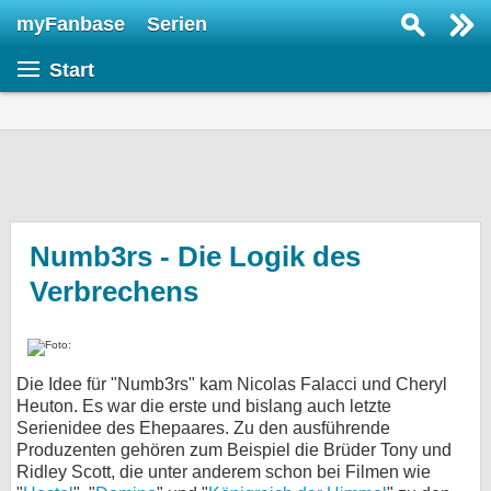
myFanbase
Serien
Serie suchen...
Start
Home
SERIEN
Serien
Kolumnen
Interviews
Numb3rs - Die Logik des
Verbrechens
Veranstaltungen
KULTUR
Specials
Die Idee für "Numb3rs" kam Nicolas Falacci und Cheryl
SERVICE
Heuton. Es war die erste und bislang auch letzte
Gewinnspiele
Serienidee des Ehepaares. Zu den ausführende
Produzenten gehören zum Beispiel die Brüder Tony und
Ridley Scott, die unter anderem schon bei Filmen wie
Forum