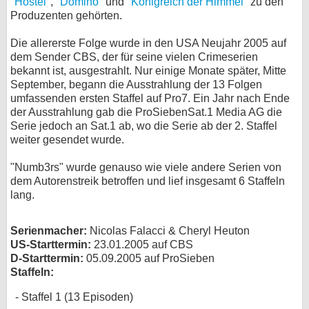
"
Hostel
", "
Domino
" und "
Königreich der Himmel
" zu den
Produzenten gehörten.
bei X
Die allererste Folge wurde in den USA Neujahr 2005 auf
bei Facebook
dem Sender CBS, der für seine vielen Crimeserien
bekannt ist, ausgestrahlt. Nur einige Monate später, Mitte
September, begann die Ausstrahlung der 13 Folgen
Kontakt
umfassenden ersten Staffel auf Pro7. Ein Jahr nach Ende
der Ausstrahlung gab die ProSiebenSat.1 Media AG die
Nutzungsbedingungen
Serie jedoch an Sat.1 ab, wo die Serie ab der 2. Staffel
weiter gesendet wurde.
Datenschutz
"Numb3rs" wurde genauso wie viele andere Serien von
dem Autorenstreik betroffen und lief insgesamt 6 Staffeln
Cookie-Einstellungen
lang.
Impressum
Serienmacher:
Nicolas Falacci & Cheryl Heuton
Desktop-Ansicht
US-Starttermin:
23.01.2005 auf CBS
myFanbase
D-Starttermin:
05.09.2005 auf ProSieben
Staffeln:
Staffel 1 (13 Episoden)