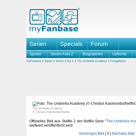
Serien
Specials
Forum
Spoiler
Serien A bis Z
Biographien
Upfronts
myFanbase
»
Serien
»
Serien A bis Z
»
The Umbrella Academy
»
Fotogalerien
The Umbrella Academy
© Christos Kalohoridis/Netflix
Offizielles Bild aus Staffel 2 der Netflix-Serie "
The Umbrella Ac
weltweit veröffentlicht wird.
Vorheriges Bild
|
3
|
Nächstes Bild