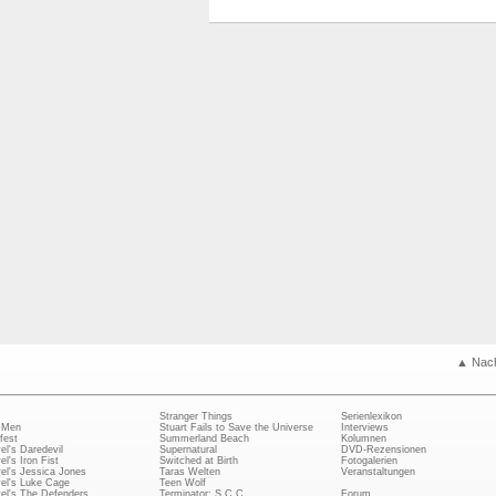
▲ Nac
Stranger Things
Serienlexikon
 Men
Stuart Fails to Save the Universe
Interviews
fest
Summerland Beach
Kolumnen
el's Daredevil
Supernatural
DVD-Rezensionen
el's Iron Fist
Switched at Birth
Fotogalerien
el's Jessica Jones
Taras Welten
Veranstaltungen
el's Luke Cage
Teen Wolf
el's The Defenders
Terminator: S.C.C.
Forum