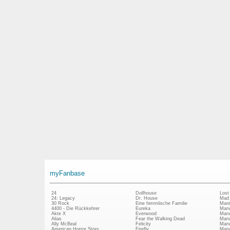
myFanbase
24
Dollhouse
Lost
24: Legacy
Dr. House
Mad
30 Rock
Eine himmlische Familie
Mani
4400 - Die Rückkehrer
Eureka
Marv
Akte X
Everwood
Marv
Alias
Fear the Walking Dead
Marv
Ally McBeal
Felicity
Marv
American Horror Story
Firefly
Marv