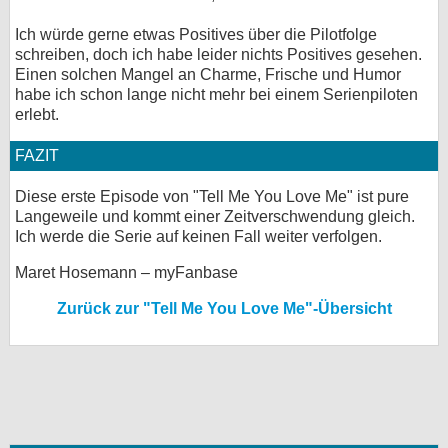
Ich würde gerne etwas Positives über die Pilotfolge
schreiben, doch ich habe leider nichts Positives gesehen.
Einen solchen Mangel an Charme, Frische und Humor
habe ich schon lange nicht mehr bei einem Serienpiloten
erlebt.
FAZIT
Diese erste Episode von "Tell Me You Love Me" ist pure
Langeweile und kommt einer Zeitverschwendung gleich.
Ich werde die Serie auf keinen Fall weiter verfolgen.
Maret Hosemann – myFanbase
Zurück zur "Tell Me You Love Me"-Übersicht