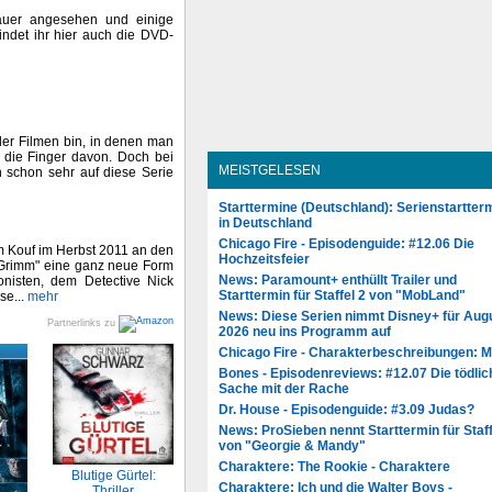
auer angesehen und einige
indet ihr hier auch die DVD-
der Filmen bin, in denen man
s die Finger davon. Doch bei
MEISTGELESEN
h schon sehr auf diese Serie
Starttermine (Deutschland): Serienstartter
in Deutschland
Chicago Fire - Episodenguide: #12.06 Die
 Kouf im Herbst 2011 an den
Hochzeitsfeier
 "Grimm" eine ganz neue Form
News: Paramount+ enthüllt Trailer und
onisten, dem Detective Nick
Starttermin für Staffel 2 von "MobLand"
se...
mehr
News: Diese Serien nimmt Disney+ für Aug
Partnerlinks zu
2026 neu ins Programm auf
Chicago Fire - Charakterbeschreibungen: 
Bones - Episodenreviews: #12.07 Die tödlic
Sache mit der Rache
Dr. House - Episodenguide: #3.09 Judas?
News: ProSieben nennt Starttermin für Staff
von "Georgie & Mandy"
Charaktere: The Rookie - Charaktere
Blutige Gürtel:
Charaktere: Ich und die Walter Boys -
Thriller