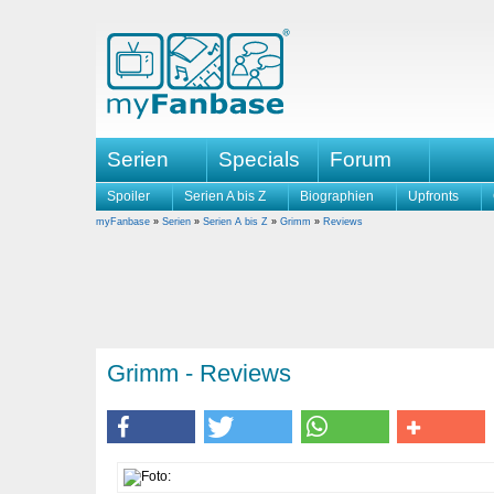
Serien
Specials
Forum
Spoiler
Serien A bis Z
Biographien
Upfronts
myFanbase
»
Serien
»
Serien A bis Z
»
Grimm
»
Reviews
Grimm - Reviews