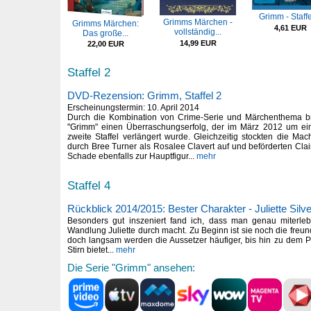
Grimm - Staffe
Grimms Märchen -
Grimms Märchen:
4,61 EUR
vollständig...
Das große...
14,99 EUR
22,00 EUR
Staffel 2
DVD-Rezension: Grimm, Staffel 2
Erscheinungstermin: 10. April 2014
Durch die Kombination von Crime-Serie und Märchenthema br
"Grimm" einen Überraschungserfolg, der im März 2012 um e
zweite Staffel verlängert wurde. Gleichzeitig stockten die Ma
durch Bree Turner als Rosalee Clavert auf und beförderten Clai
Schade ebenfalls zur Hauptfigur...
mehr
Staffel 4
Rückblick 2014/2015: Bester Charakter - Juliette Silve
Besonders gut inszeniert fand ich, dass man genau miterleb
Wandlung Juliette durch macht. Zu Beginn ist sie noch die freu
doch langsam werden die Aussetzer häufiger, bis hin zu dem P
Stirn bietet...
mehr
Die Serie "Grimm" ansehen: