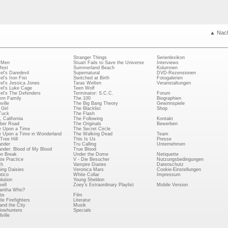
▲ Nac
Stranger Things
Serienlexikon
 Men
Stuart Fails to Save the Universe
Interviews
fest
Summerland Beach
Kolumnen
el's Daredevil
Supernatural
DVD-Rezensionen
el's Iron Fist
Switched at Birth
Fotogalerien
el's Jessica Jones
Taras Welten
Veranstaltungen
el's Luke Cage
Teen Wolf
el's The Defenders
Terminator: S.C.C.
Forum
rn Family
The 100
Biographien
ville
The Big Bang Theory
Gewinnspiele
Girl
The Blacklist
Shop
Tuck
The Flash
, California
The Following
Kontakt
ber Road
The Originals
Bewerben
 Upon a Time
The Secret Circle
 Upon a Time in Wonderland
The Walking Dead
Team
Tree Hill
This Is Us
Presse
ander
Tru Calling
Unternehmen
ander: Blood of My Blood
True Blood
on Break
Under the Dome
Netiquette
ate Practice
V - Die Besucher
Nutzungsbedingungen
ch
Vampire Diaries
Datenschutz
ing Daisies
Veronica Mars
Cookie-Einstellungen
tico
White Collar
Impressum
lution
Young Sheldon
ell
Zoey's Extraordinary Playlist
Mobile Version
antha Who?
bs
Film
le Firefighters
Literatur
and the City
Musik
owhunters
Specials
ville