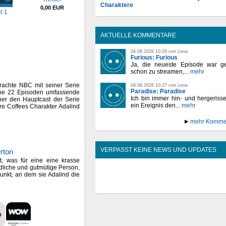
Charaktere
0,00 EUR
l 1
AKTUELLE KOMMENTARE
04.08.2026 10:29 von Lena
Furious: Furious
Ja, die neueste Episode war ge
schon zu streamen,...
mehr
achte NBC mit seiner Serie
04.08.2026 10:27 von Lena
Paradise: Paradise
ine 22 Episoden umfassende
Ich bin immer hin- und hergeriss
cher den Hauptcast der Serie
ein Ereignis den...
mehr
re Coffees Charakter Adalind
mehr Komme
VERPASST KEINE NEWS UND UPDATES
rton
t, was für eine eine krasse
ndliche und gutmütige Person,
unkt, an dem sie Adalind die