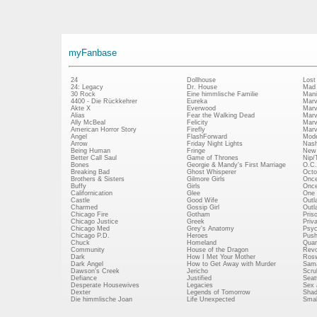
myFanbase
24
Dollhouse
Lost
24: Legacy
Dr. House
Mad
30 Rock
Eine himmlische Familie
Mani
4400 - Die Rückkehrer
Eureka
Marv
Akte X
Everwood
Marv
Alias
Fear the Walking Dead
Marv
Ally McBeal
Felicity
Marv
American Horror Story
Firefly
Marv
Angel
FlashForward
Mode
Arrow
Friday Night Lights
Nash
Being Human
Fringe
New 
Better Call Saul
Game of Thrones
Nip/
Bones
Georgie & Mandy's First Marriage
O.C.
Breaking Bad
Ghost Whisperer
Octo
Brothers & Sisters
Gilmore Girls
Once
Buffy
Girls
Once
Californication
Glee
One 
Castle
Good Wife
Outl
Charmed
Gossip Girl
Outl
Chicago Fire
Gotham
Pris
Chicago Justice
Greek
Priv
Chicago Med
Grey's Anatomy
Psy
Chicago P.D.
Heroes
Push
Chuck
Homeland
Quan
Community
House of the Dragon
Revo
Dark
How I Met Your Mother
Rosw
Dark Angel
How to Get Away with Murder
Sam
Dawson's Creek
Jericho
Scru
Defiance
Justified
Seatt
Desperate Housewives
Legacies
Sex 
Dexter
Legends of Tomorrow
Shad
Die himmlische Joan
Life Unexpected
Small