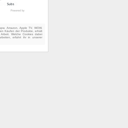
Powered by
(bspw. Amazon, Apple TV, WOW,
ten Käufen der Produkte, erhält
e Arbeit. Welche Cookies dabei
beiten, erfahrt ihr in unserer