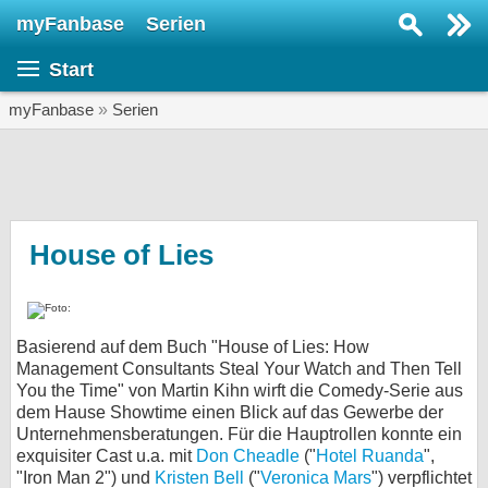
myFanbase
Serien
Serie suchen...
Start
Home
SERIEN
myFanbase
»
Serien
Serien
Kolumnen
Interviews
House of Lies
Veranstaltungen
KULTUR
Basierend auf dem Buch "House of Lies: How
Specials
Management Consultants Steal Your Watch and Then Tell
You the Time" von Martin Kihn wirft die Comedy-Serie aus
SERVICE
dem Hause Showtime einen Blick auf das Gewerbe der
Gewinnspiele
Unternehmensberatungen. Für die Hauptrollen konnte ein
exquisiter Cast u.a. mit
Don Cheadle
("
Hotel Ruanda
",
Forum
"Iron Man 2") und
Kristen Bell
("
Veronica Mars
") verpflichtet