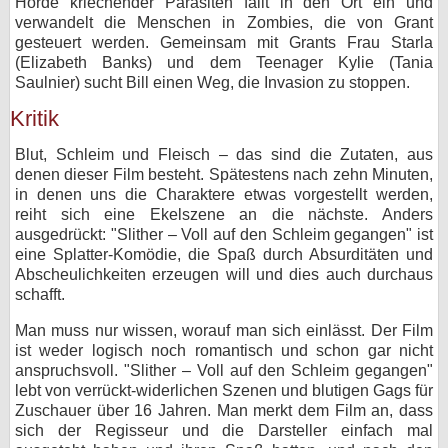
Horde kriechender Parasiten fällt in den Ort ein und
verwandelt die Menschen in Zombies, die von Grant
gesteuert werden. Gemeinsam mit Grants Frau Starla
(Elizabeth Banks) und dem Teenager Kylie (Tania
Saulnier) sucht Bill einen Weg, die Invasion zu stoppen.
Kritik
Blut, Schleim und Fleisch – das sind die Zutaten, aus
denen dieser Film besteht. Spätestens nach zehn Minuten,
in denen uns die Charaktere etwas vorgestellt werden,
reiht sich eine Ekelszene an die nächste. Anders
ausgedrückt: "Slither – Voll auf den Schleim gegangen" ist
eine Splatter-Komödie, die Spaß durch Absurditäten und
Abscheulichkeiten erzeugen will und dies auch durchaus
schafft.
Man muss nur wissen, worauf man sich einlässt. Der Film
ist weder logisch noch romantisch und schon gar nicht
anspruchsvoll. "Slither – Voll auf den Schleim gegangen"
lebt von verrückt-widerlichen Szenen und blutigen Gags für
Zuschauer über 16 Jahren. Man merkt dem Film an, dass
sich der Regisseur und die Darsteller einfach mal