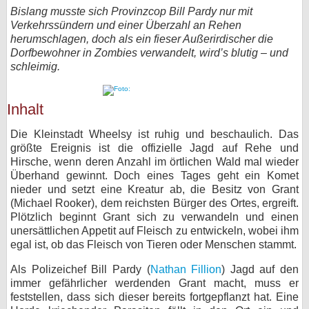
Bislang musste sich Provinzcop Bill Pardy nur mit
bei X
Verkehrssündern und einer Überzahl an Rehen
herumschlagen, doch als ein fieser Außerirdischer die
bei Facebook
Dorfbewohner in Zombies verwandelt, wird’s blutig – und
schleimig.
Kontakt
Inhalt
Nutzungsbedingungen
Die Kleinstadt Wheelsy ist ruhig und beschaulich. Das
größte Ereignis ist die offizielle Jagd auf Rehe und
Datenschutz
Hirsche, wenn deren Anzahl im örtlichen Wald mal wieder
Überhand gewinnt. Doch eines Tages geht ein Komet
Cookie-Einstellungen
nieder und setzt eine Kreatur ab, die Besitz von Grant
(Michael Rooker), dem reichsten Bürger des Ortes, ergreift.
Impressum
Plötzlich beginnt Grant sich zu verwandeln und einen
unersättlichen Appetit auf Fleisch zu entwickeln, wobei ihm
Desktop-Ansicht
egal ist, ob das Fleisch von Tieren oder Menschen stammt.
myFanbase
Als Polizeichef Bill Pardy (
Nathan Fillion
) Jagd auf den
immer gefährlicher werdenden Grant macht, muss er
feststellen, dass sich dieser bereits fortgepflanzt hat. Eine