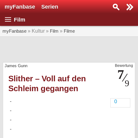
myFanbase
Serien
Serie suchen...
Film
Home
SERIEN
myFanbase
» Kultur »
Film
»
Filme
Serien
Kolumnen
James Gunn
Bewertung
Interviews
Slither – Voll auf den
Veranstaltungen
Schleim gegangen
KULTUR
Specials
0
SERVICE
Gewinnspiele
Forum