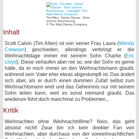
bei X
Tim Allen, Santa Clause - Eine
schöne Bescherung
bei Facebook
© The Walt Disney Company
Inhalt
Kontakt
Scott Calvin (Tim Allen) ist von seiner Frau Laura (
Wendy
Crewson
) geschieden, allerdings verbringt er die
Nutzungsbedingungen
Weihnachtstage immer mit seinem Sohn Charlie (
Eric
Lloyd
). Diese verlaufen aber nie so, wie der Sohn es gerne
hätte, da er noch immer an den Weihnachtsmann glaubt,
Datenschutz
während sein Vater eher etwas abgestumpft ist. Das ändert
sich aber, als er durch einen dummen Zufall selbst zum
Cookie-Einstellungen
Weihnachtsmann wird und das Geheimnis nur mit seinem
Sohn teilen kann, weil es sonst niemand glaubt. Das
Impressum
wiederum führt doch manchmal zu Problemen...
Desktop-Ansicht
Kritik
myFanbase
Weihnachten ohne Weihnachtsfilme? Nein, das geht
absolut nicht! Zwar bin ich kein direkter Fan von
Weihnachten, aber durchaus von der vorweihnachtlichen