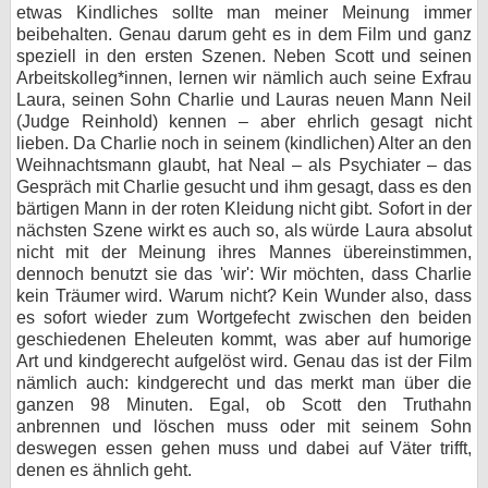
etwas Kindliches sollte man meiner Meinung immer
beibehalten. Genau darum geht es in dem Film und ganz
speziell in den ersten Szenen. Neben Scott und seinen
Arbeitskolleg*innen, lernen wir nämlich auch seine Exfrau
Laura, seinen Sohn Charlie und Lauras neuen Mann Neil
(Judge Reinhold) kennen – aber ehrlich gesagt nicht
lieben. Da Charlie noch in seinem (kindlichen) Alter an den
Weihnachtsmann glaubt, hat Neal – als Psychiater – das
Gespräch mit Charlie gesucht und ihm gesagt, dass es den
bärtigen Mann in der roten Kleidung nicht gibt. Sofort in der
nächsten Szene wirkt es auch so, als würde Laura absolut
nicht mit der Meinung ihres Mannes übereinstimmen,
dennoch benutzt sie das 'wir': Wir möchten, dass Charlie
kein Träumer wird. Warum nicht? Kein Wunder also, dass
es sofort wieder zum Wortgefecht zwischen den beiden
geschiedenen Eheleuten kommt, was aber auf humorige
Art und kindgerecht aufgelöst wird. Genau das ist der Film
nämlich auch: kindgerecht und das merkt man über die
ganzen 98 Minuten. Egal, ob Scott den Truthahn
anbrennen und löschen muss oder mit seinem Sohn
deswegen essen gehen muss und dabei auf Väter trifft,
denen es ähnlich geht.