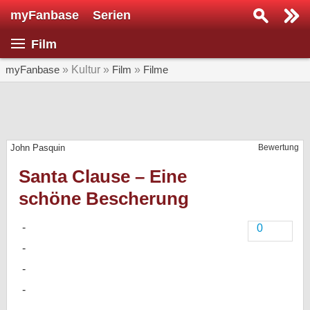
myFanbase
Serien
Serie suchen...
Film
Home
SERIEN
myFanbase
» Kultur »
Film
»
Filme
Serien
Kolumnen
John Pasquin
Bewertung
Interviews
Santa Clause – Eine
Veranstaltungen
schöne Bescherung
KULTUR
Specials
0
SERVICE
Gewinnspiele
Forum