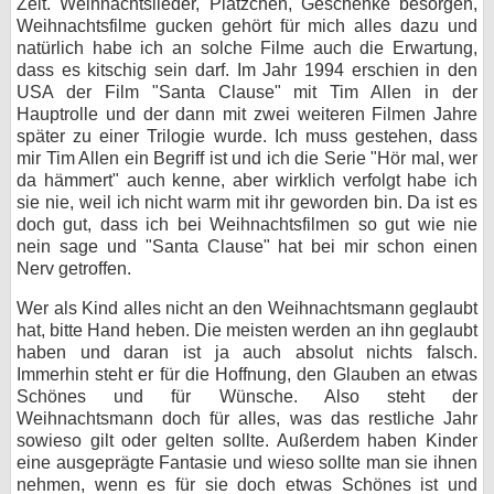
Zeit. Weihnachtslieder, Plätzchen, Geschenke besorgen,
Weihnachtsfilme gucken gehört für mich alles dazu und
natürlich habe ich an solche Filme auch die Erwartung,
dass es kitschig sein darf. Im Jahr 1994 erschien in den
USA der Film "Santa Clause" mit Tim Allen in der
Hauptrolle und der dann mit zwei weiteren Filmen Jahre
später zu einer Trilogie wurde. Ich muss gestehen, dass
mir Tim Allen ein Begriff ist und ich die Serie "Hör mal, wer
da hämmert" auch kenne, aber wirklich verfolgt habe ich
sie nie, weil ich nicht warm mit ihr geworden bin. Da ist es
doch gut, dass ich bei Weihnachtsfilmen so gut wie nie
nein sage und "Santa Clause" hat bei mir schon einen
Nerv getroffen.
Wer als Kind alles nicht an den Weihnachtsmann geglaubt
hat, bitte Hand heben. Die meisten werden an ihn geglaubt
haben und daran ist ja auch absolut nichts falsch.
Immerhin steht er für die Hoffnung, den Glauben an etwas
Schönes und für Wünsche. Also steht der
Weihnachtsmann doch für alles, was das restliche Jahr
sowieso gilt oder gelten sollte. Außerdem haben Kinder
eine ausgeprägte Fantasie und wieso sollte man sie ihnen
nehmen, wenn es für sie doch etwas Schönes ist und