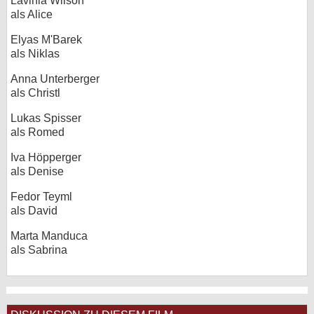
Lavinia Wilson
als Alice
Elyas M'Barek
als Niklas
Anna Unterberger
als Christl
Lukas Spisser
als Romed
Iva Höpperger
als Denise
Fedor Teyml
als David
Marta Manduca
als Sabrina