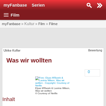
myFanbase
Serien
Serie suchen...
Film
Home
SERIEN
myFanbase
» Kultur »
Film
»
Filme
Serien
Kolumnen
Ulrike Kofler
Bewertung
Interviews
Was wir wollten
Veranstaltungen
KULTUR
0
Specials
SERVICE
Elyas M'Barek & Lavinia Wilson,
Was wir wollten
Gewinnspiele
© Courtesy of Netflix
Inhalt
Forum