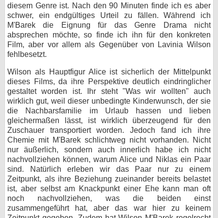
diesem Genre ist. Nach den 90 Minuten finde ich es aber
schwer, ein endgültiges Urteil zu fällen. Während ich
M'Barek die Eignung für das Genre Drama nicht
absprechen möchte, so finde ich ihn für den konkreten
Film, aber vor allem als Gegenüber von Lavinia Wilson
fehlbesetzt.
Wilson als Hauptfigur Alice ist sicherlich der Mittelpunkt
dieses Films, da ihre Perspektive deutlich eindringlicher
gestaltet worden ist. Ihr steht "Was wir wollten" auch
wirklich gut, weil dieser unbedingte Kinderwunsch, der sie
die Nachbarsfamilie im Urlaub hassen und lieben
gleichermaßen lässt, ist wirklich überzeugend für den
Zuschauer transportiert worden. Jedoch fand ich ihre
Chemie mit M'Barek schlichtweg nicht vorhanden. Nicht
nur äußerlich, sondern auch innerlich habe ich nicht
nachvollziehen können, warum Alice und Niklas ein Paar
sind. Natürlich erleben wir das Paar nur zu einem
Zeitpunkt, als ihre Beziehung zueinander bereits belastet
ist, aber selbst am Knackpunkt einer Ehe kann man oft
noch nachvollziehen, was die beiden einst
zusammengeführt hat, aber das war hier zu keinem
Zeitpunkt gegeben. Zudem hat Wilson M'Barek regelrecht