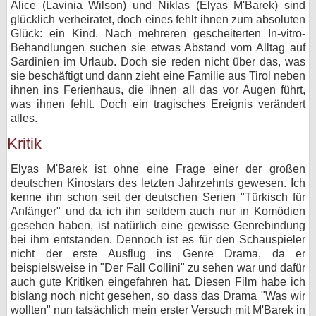
Alice (Lavinia Wilson) und Niklas (Elyas M'Barek) sind
glücklich verheiratet, doch eines fehlt ihnen zum absoluten
bei X
Glück: ein Kind. Nach mehreren gescheiterten In-vitro-
Behandlungen suchen sie etwas Abstand vom Alltag auf
bei Facebook
Sardinien im Urlaub. Doch sie reden nicht über das, was
sie beschäftigt und dann zieht eine Familie aus Tirol neben
ihnen ins Ferienhaus, die ihnen all das vor Augen führt,
Kontakt
was ihnen fehlt. Doch ein tragisches Ereignis verändert
alles.
Nutzungsbedingungen
Kritik
Datenschutz
Elyas M'Barek ist ohne eine Frage einer der großen
deutschen Kinostars des letzten Jahrzehnts gewesen. Ich
Cookie-Einstellungen
kenne ihn schon seit der deutschen Serien "Türkisch für
Anfänger" und da ich ihn seitdem auch nur in Komödien
Impressum
gesehen haben, ist natürlich eine gewisse Genrebindung
bei ihm entstanden. Dennoch ist es für den Schauspieler
Desktop-Ansicht
nicht der erste Ausflug ins Genre Drama, da er
myFanbase
beispielsweise in "Der Fall Collini" zu sehen war und dafür
auch gute Kritiken eingefahren hat. Diesen Film habe ich
bislang noch nicht gesehen, so dass das Drama "Was wir
wollten" nun tatsächlich mein erster Versuch mit M'Barek in