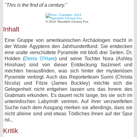
"This is the find of a century."
bei X
bei Facebook
© 2014 Twentieth Century Fox
Inhalt
Eine Gruppe von amerikanischen Archäologen macht in
Kontakt
der Wüste Ägyptens den Jahrhundertfund: Sie entdecken
eine uralte verschüttete Pyramide mit bloß drei Seiten. Dr.
Nutzungsbedingungen
Holden (
Denis O'Hare
) und seine Tochter Nora (Ashley
Hinshaw) sind von dieser Entdeckung fasziniert und
Datenschutz
möchten herausfinden, was sich hinter der mysteriösen
Pyramide verbirgt. Auch das Reporterteam Sunni (Christa
Cookie-Einstellungen
Nicola) und Fitzie (James Buckley) möchte sich die
Gelegenheit nicht entgehen lassen uns das Innere des
Impressum
Grabmals erkunden. Es dauert nicht lange, bis sie sich im
unterirdischen Labyrinth verirren. Auf ihrer verzweifelten
Desktop-Ansicht
Suche nach dem Ausgang merken sie allerdings, dass sie
myFanbase
nicht alleine sind und etwas Tödliches ihnen auf der Spur
ist...
Kritik