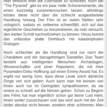
man versucht eher die Zuschauer zu schocken. Auch bei
"The Pyramid" gibt es ein paar nette Schockmomente, die
einen kurzzeitig zusammenzucken lassen, allerdings
trösten diese nicht über die schlecht ausgearbeitete
Handlung hinweg. Der Film ist an vielen Stellen sehr
unlogisch, sodass es zeitweise schwerfällt, sich auf das
eigentliche Geschehen zu konzentrieren, da man versucht,
den letzten Schritt nachvollziehen zu können. Hinzu kommt
das unfassbar platte Drehbuch mit katastrophalen
Dialogen.
Noch schlechter als die Handlung sind nur noch die
Charaktere und die dazugehörigen Darsteller. Das Team
besteht aus intelligenten Menschen: Archäologen,
Wissenschaftler und einer Reporterin, die mit ihrer
Pyramiden-Doku Hoffnung auf einen Emmy-Award hat. Es
ergibt nur wenig Sinn, dass diese Leute solch dämliche
Dinge von sich geben. Auch kann man mit keinem von
ihnen auch nur im Geringsten sympathisieren, da sie
einem zu schnell auf die Nerven gehen. Schon zu Beginn
des Films hat man eigentlich schon gar keine Lust mehr,
ihnen weiter zuzuschauen und das wird auch mit der Zeit
leider absolut nicht besser, sondern eher schlimmer. Man