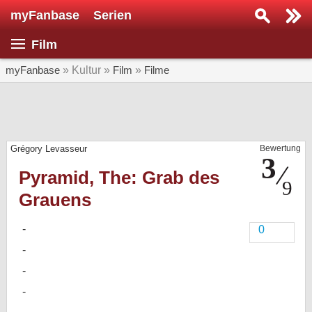
myFanbase
Serien
Serie suchen...
Film
Home
SERIEN
myFanbase
» Kultur »
Film
»
Filme
Serien
Kolumnen
Grégory Levasseur
Bewertung
Interviews
Pyramid, The: Grab des
Veranstaltungen
Grauens
KULTUR
Specials
0
SERVICE
Gewinnspiele
Forum