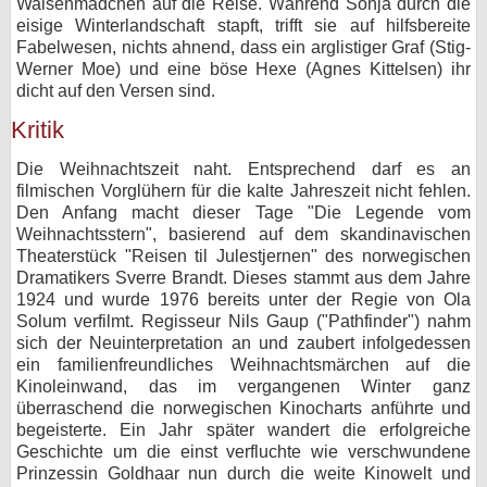
Waisenmädchen auf die Reise. Während Sonja durch die
eisige Winterlandschaft stapft, trifft sie auf hilfsbereite
Fabelwesen, nichts ahnend, dass ein arglistiger Graf (Stig-
Werner Moe) und eine böse Hexe (Agnes Kittelsen) ihr
dicht auf den Versen sind.
Kritik
Die Weihnachtszeit naht. Entsprechend darf es an
filmischen Vorglühern für die kalte Jahreszeit nicht fehlen.
Den Anfang macht dieser Tage "Die Legende vom
Weihnachtsstern", basierend auf dem skandinavischen
Theaterstück "Reisen til Julestjernen" des norwegischen
Dramatikers Sverre Brandt. Dieses stammt aus dem Jahre
1924 und wurde 1976 bereits unter der Regie von Ola
Solum verfilmt. Regisseur Nils Gaup ("Pathfinder") nahm
sich der Neuinterpretation an und zaubert infolgedessen
ein familienfreundliches Weihnachtsmärchen auf die
Kinoleinwand, das im vergangenen Winter ganz
überraschend die norwegischen Kinocharts anführte und
begeisterte. Ein Jahr später wandert die erfolgreiche
Geschichte um die einst verfluchte wie verschwundene
Prinzessin Goldhaar nun durch die weite Kinowelt und