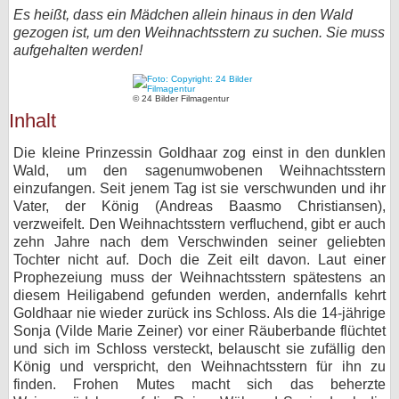
Es heißt, dass ein Mädchen allein hinaus in den Wald
bei X
gezogen ist, um den Weihnachtsstern zu suchen. Sie muss
aufgehalten werden!
bei Facebook
© 24 Bilder Filmagentur
Inhalt
Kontakt
Die kleine Prinzessin Goldhaar zog einst in den dunklen
Nutzungsbedingungen
Wald, um den sagenumwobenen Weihnachtsstern
einzufangen. Seit jenem Tag ist sie verschwunden und ihr
Datenschutz
Vater, der König (Andreas Baasmo Christiansen),
verzweifelt. Den Weihnachtsstern verfluchend, gibt er auch
Cookie-Einstellungen
zehn Jahre nach dem Verschwinden seiner geliebten
Tochter nicht auf. Doch die Zeit eilt davon. Laut einer
Impressum
Prophezeiung muss der Weihnachtsstern spätestens an
diesem Heiligabend gefunden werden, andernfalls kehrt
Desktop-Ansicht
Goldhaar nie wieder zurück ins Schloss. Als die 14-jährige
myFanbase
Sonja (Vilde Marie Zeiner) vor einer Räuberbande flüchtet
und sich im Schloss versteckt, belauscht sie zufällig den
König und verspricht, den Weihnachtsstern für ihn zu
finden. Frohen Mutes macht sich das beherzte