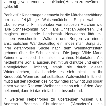
vermag gewiss erneut viele (Kinder)Herzen zu erwärmen.
Lykke til!
Perfekt für Kinderaugen gemacht ist die Märchenerzählung
um das 14-jährige Waisenmädchen Sonja wahrlich.
Ebenso wie für Filmliebhaber von zeitlosen Märchen wie
"Die Schneekönigin" von Hans Christian Andersen. Die
magisch anmutende Landschaft Norwegens lädt mit
seinen verschneiten Wäldern und Bergen zu einem
anschaulichen Wanderausflug ein, indes man Sonja auf
ihrer gefahrvollen Suche nach dem Weihnachtsstern
gebannt über die Schulter blickt. Die junge Vilde Marie
Zeiner erweist sich hier als ein wahres Naturtalent. Als
heldenhafte Sonja, ausgerüstet mit Strickmütze und einem
elbengleichen Umhang, stapft sie durch dieses
Wintermärchen, als handele es sich nicht um ihr
Kinodebüt. Wenn sie auf selbstlose Waldwichtel trifft, sich
mutig auf den Rücken des Nordwindes schwingt und sogar
einen weisen Rat vom Weihnachtsmann mit auf den Weg
bekommt, dann ist das einfach nur bezaubernd.
In weiteren Nebenrollen zu überzeugen wissen u.a.
Andreas Baasmo Christiansen ("Amadeus") als