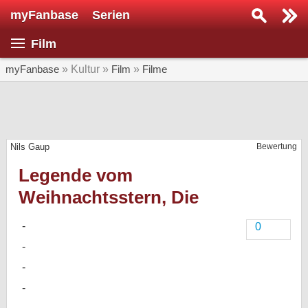
myFanbase
Serien
Serie suchen...
Film
Home
SERIEN
myFanbase
» Kultur »
Film
»
Filme
Serien
Kolumnen
Nils Gaup
Bewertung
Interviews
Legende vom
Veranstaltungen
Weihnachtsstern, Die
KULTUR
Specials
0
SERVICE
Gewinnspiele
Forum