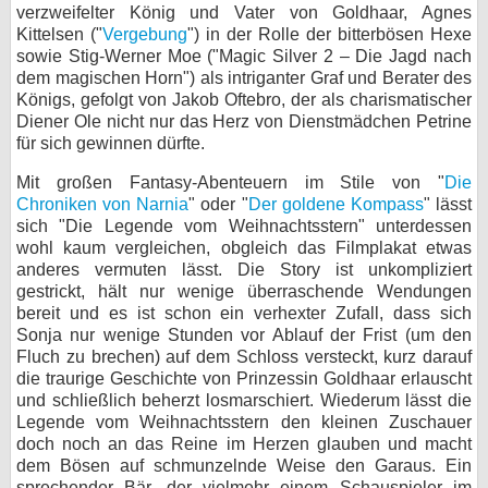
verzweifelter König und Vater von Goldhaar, Agnes
Kittelsen ("
Vergebung
") in der Rolle der bitterbösen Hexe
sowie Stig-Werner Moe ("Magic Silver 2 – Die Jagd nach
dem magischen Horn") als intriganter Graf und Berater des
Königs, gefolgt von Jakob Oftebro, der als charismatischer
Diener Ole nicht nur das Herz von Dienstmädchen Petrine
für sich gewinnen dürfte.
Mit großen Fantasy-Abenteuern im Stile von "
Die
Chroniken von Narnia
" oder "
Der goldene Kompass
" lässt
sich "Die Legende vom Weihnachtsstern" unterdessen
wohl kaum vergleichen, obgleich das Filmplakat etwas
anderes vermuten lässt. Die Story ist unkompliziert
gestrickt, hält nur wenige überraschende Wendungen
bereit und es ist schon ein verhexter Zufall, dass sich
Sonja nur wenige Stunden vor Ablauf der Frist (um den
Fluch zu brechen) auf dem Schloss versteckt, kurz darauf
die traurige Geschichte von Prinzessin Goldhaar erlauscht
und schließlich beherzt losmarschiert. Wiederum lässt die
Legende vom Weihnachtsstern den kleinen Zuschauer
doch noch an das Reine im Herzen glauben und macht
dem Bösen auf schmunzelnde Weise den Garaus. Ein
sprechender Bär, der vielmehr einem Schauspieler im