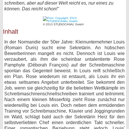
schreiben, aber auf dieser Welt reicht es, nur eines zu
bei X
können. Das reicht schon!"
bei Facebook
© 2013 STUDIOCANAL GmbH
Inhalt
Kontakt
In der Normandie der 50er Jahre: Kleinunternehmer Louis
(Romain Duris) sucht eine Sekretärin. An hübschen
Nutzungsbedingungen
Bewerberinnen mangelt es nicht. Dennoch ist Louis wie
verzaubert, als ihm die scheinbar untalentierte Rose
Datenschutz
Pamphyle (Déborah François) auf der Schreibmaschine
spontan das Gegenteil beweist. In Louis reift schließlich
Cookie-Einstellungen
ein Plan. Rose wiederum ist erstaunt, als Louis ihr ein
etwas seltsames Angebot unterbreitet. Sie bekommt den
Job, wenn sie gleichzeitig für die beliebten Wettkämpfe im
Impressum
Schreibmaschinenschnellschreiben trainiert und teilnimmt.
Desktop-Ansicht
Nach einem kleinen Misserfolg zieht Rose zunächst nur
wiederwillig bei Louis ein. Doch neben dem ermüdenden
myFanbase
Training vor Schreibmaschine, Klavier und Joggingrunden
im Wald, schlägt bald auch der Sekretärin Herz für den
selbstverliebten Chef einen ordentlichen Takt schneller.
Einer romantischen Beziehung steht jedoch Louis'