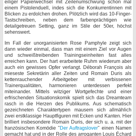
eiliger Papierwechsel mit Zeilenumschwung schon mal
einem Pistolenduell, indes sich die Konkurrentinnen mit
Blicken zu erdolchen drohen. Plötzlich wird das 10-Finger-
Tastschreiben, neben dem farbenprächtigen wie
detailgetreuen Setting, ganz im Stile der 50er, höchst
sehenswert.
Im Fall der unorganisierten Rose Pamphyle zeigt sich
dann wieder einmal, dass man mit einem Ziel vor Augen
und schweißtreibenden Trainingseinheiten fast alles
erreichen kann. Der hart erarbeitete Ruhm wiederum aber
auch ein gewisses Opfer verlangt. Déborah François als
mieseste Sekretärin aller Zeiten und Romain Duris als
kettenrauchender Arbeitgeber mit verbissenen
Trainerqualitäten, harmonieren unterdessen perfekt
miteinander. Mittels witziger Wortgefechte und einer
erfrischenden Situationskomik spielt sich das Dreamteam
rasch in die Herzen des Publikums. Aus schematisch
gezeichneten Charaktertypen mausern sich allmählich
zwei erstklassige Hauptfiguren mit Ecken und Kanten. Hier
brilliert insbesondere Romain Duris, der sich u. a. mit der
französischen Komödie "
Der Auftragslover
" einen Namen
gemacht hat und in der Rolle des arroganten Louis Échard