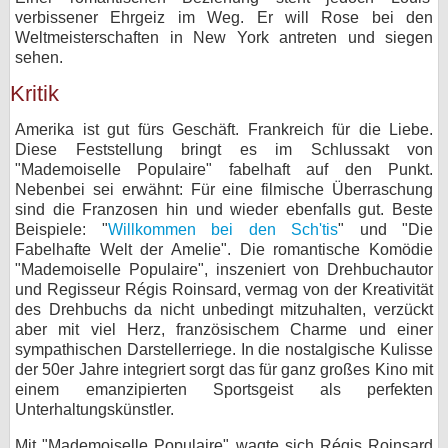
verbissener Ehrgeiz im Weg. Er will Rose bei den
Weltmeisterschaften in New York antreten und siegen
sehen.
Kritik
Amerika ist gut fürs Geschäft. Frankreich für die Liebe.
Diese Feststellung bringt es im Schlussakt von
"Mademoiselle Populaire" fabelhaft auf den Punkt.
Nebenbei sei erwähnt: Für eine filmische Überraschung
sind die Franzosen hin und wieder ebenfalls gut. Beste
Beispiele: "
Willkommen bei den Sch'tis
" und "Die
Fabelhafte Welt der Amelie". Die romantische Komödie
"Mademoiselle Populaire", inszeniert von Drehbuchautor
und Regisseur Régis Roinsard, vermag von der Kreativität
des Drehbuchs da nicht unbedingt mitzuhalten, verzückt
aber mit viel Herz, französischem Charme und einer
sympathischen Darstellerriege. In die nostalgische Kulisse
der 50er Jahre integriert sorgt das für ganz großes Kino mit
einem emanzipierten Sportsgeist als perfekten
Unterhaltungskünstler.
Mit "Mademoiselle Populaire" wagte sich Régis Roinsard