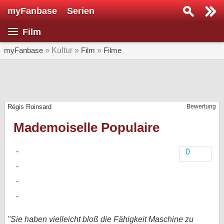
myFanbase
Serien
Serie suchen...
Film
Home
SERIEN
myFanbase
» Kultur »
Film
»
Filme
Serien
Kolumnen
Régis Roinsard
Bewertung
Interviews
Mademoiselle Populaire
Veranstaltungen
KULTUR
0
Specials
SERVICE
Gewinnspiele
Forum
"Sie haben vielleicht bloß die Fähigkeit Maschine zu